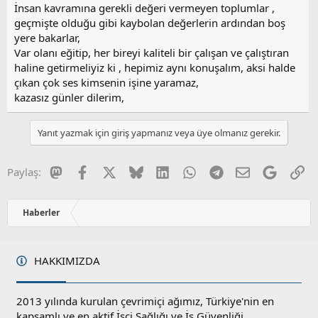
İnsan kavramına gerekli değeri vermeyen toplumlar ,
geçmişte olduğu gibi kaybolan değerlerin ardından boş
yere bakarlar,
Var olanı eğitip, her bireyi kaliteli bir çalışan ve çalıştıran
haline getirmeliyiz ki , hepimiz aynı konuşalım, aksi halde
çıkan çok ses kimsenin işine yaramaz,
kazasız günler dilerim,
Yanıt yazmak için giriş yapmanız veya üye olmanız gerekir.
Mastodon
Facebook
X
Bluesky
LinkedIn
WhatsApp
Telegram
E-posta
Google
Li
Paylaş:
Haberler
HAKKIMIZDA
2013 yılında kurulan çevrimiçi ağımız, Türkiye'nin en
kapsamlı ve en aktif İşçi Sağlığı ve İş Güvenliği