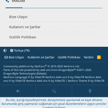
YARDIM
Bize Ulaşın
Kullanım ve Şartlar
Gizlilik Politikası
Türkçe (TR)
Bize Ulaşın
Kullanım ve Şartlar
Gizlilik Politikası
Yardım
R
S
S
®
Community platform by XenForo
© 2010-2025 XenForo Ltd.
Parts of this site powered by
add-ons from DragonByte™
©2011-2026
DragonByte Technologies
(
Details
)
XenForo Language © by ©XenTR
Xenforo Add-ons
© by ©XenTR
Xenforo Add-
ons
© by ©XenTR
Xenforo Add-ons
© by ©XenTR
|
Xenforo Theme
© by ©XenTR
Bu site, içeriği kişiselleştirmek, deneyiminize uyarlamak ve kayıt olmanız
durumunda giriş yapmanızı sağlamak için yasal düzenlemelere uygun çerezler
(cookies) kullanır.