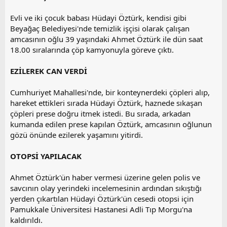
a
i
n
h
Evli ve iki çocuk babası Hüdayi Öztürk, kendisi gibi
i
Beyağaç Belediyesi'nde temizlik işçisi olarak çalışan
amcasının oğlu 39 yaşındaki Ahmet Öztürk ile dün saat
18.00 sıralarında çöp kamyonuyla göreve çıktı.
EZİLEREK CAN VERDİ
Cumhuriyet Mahallesi'nde, bir konteynerdeki çöpleri alıp,
hareket ettikleri sırada Hüdayi Öztürk, haznede sıkaşan
çöpleri prese doğru itmek istedi. Bu sırada, arkadan
kumanda edilen prese kapılan Öztürk, amcasının oğlunun
gözü önünde ezilerek yaşamını yitirdi.
OTOPSİ YAPILACAK
Ahmet Öztürk'ün haber vermesi üzerine gelen polis ve
savcının olay yerindeki incelemesinin ardından sıkıştığı
yerden çıkartılan Hüdayi Öztürk'ün cesedi otopsi için
Pamukkale Üniversitesi Hastanesi Adli Tıp Morgu'na
kaldırıldı.