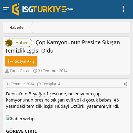
Haberler
Çöp Kamyonunun Presine Sıkışan
Haber
Temizlik Işçisi Öldü
Sosyal Akış
K
B
Fatih Özcan
31 Temmuz 2014
o
a
n
ş
31 Temmuz 2014
Cevaplar: 4
u
l
y
a
Denizli'nin Beyağaç İlçesi'nde, belediyenin çöp
u
n
kamyonunun presine sıkışan evli ve iki çocuk babası 45
b
g
yaşındaki temizlik işçisi Hüdayi Öztürk, yaşamını yitirdi.
a
ı
ş
ç
l
t
a
a
t
r
GÖREVE ÇIKTI