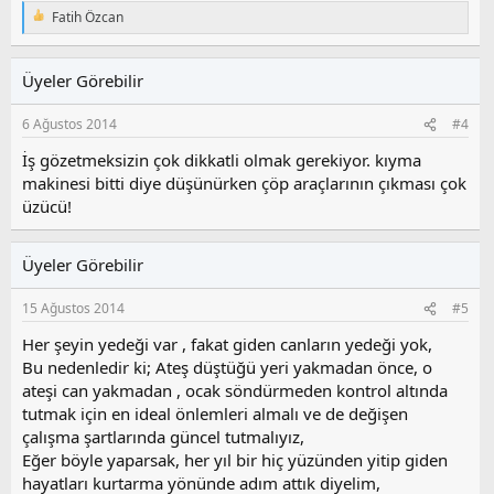
Fatih Özcan
T
e
p
k
Üyeler Görebilir
i
l
6 Ağustos 2014
#4
e
r
İş gözetmeksizin çok dikkatli olmak gerekiyor. kıyma
:
makinesi bitti diye düşünürken çöp araçlarının çıkması çok
üzücü!
Üyeler Görebilir
15 Ağustos 2014
#5
Her şeyin yedeği var , fakat giden canların yedeği yok,
Bu nedenledir ki; Ateş düştüğü yeri yakmadan önce, o
ateşi can yakmadan , ocak söndürmeden kontrol altında
tutmak için en ideal önlemleri almalı ve de değişen
çalışma şartlarında güncel tutmalıyız,
Eğer böyle yaparsak, her yıl bir hiç yüzünden yitip giden
hayatları kurtarma yönünde adım attık diyelim,