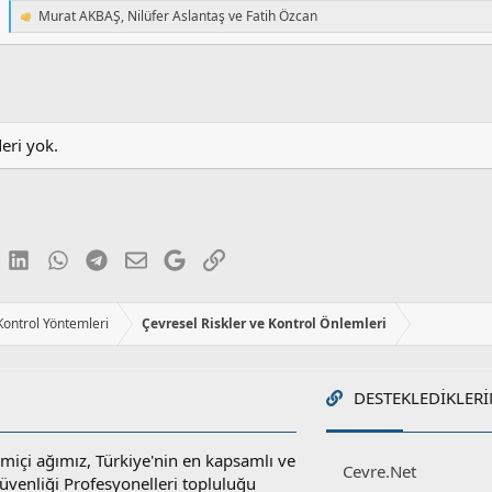
Murat AKBAŞ
,
Nilüfer Aslantaş
ve
Fatih Özcan
T
e
p
k
i
l
e
deri yok.
r
:
luesky
LinkedIn
WhatsApp
Telegram
E-posta
Google
Link
 Kontrol Yöntemleri
Çevresel Riskler ve Kontrol Önlemleri
DESTEKLEDIKLERI
miçi ağımız, Türkiye'nin en kapsamlı ve
Cevre.Net
 Güvenliği Profesyonelleri topluluğu