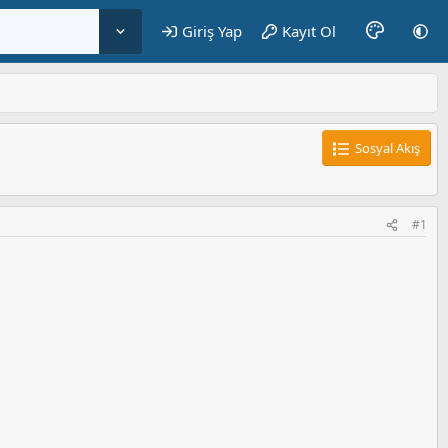
Giriş Yap
Kayıt Ol
Sosyal Akış
#1