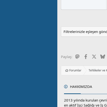
Filtrelerinizle eşleşen gön
Mastodon
Facebook
X
B
Paylaş:
Forumlar
Tehlikeler ve
HAKKIMIZDA
2013 yılında kurulan çevri
en aktif İşçi Sağlığı ve İş