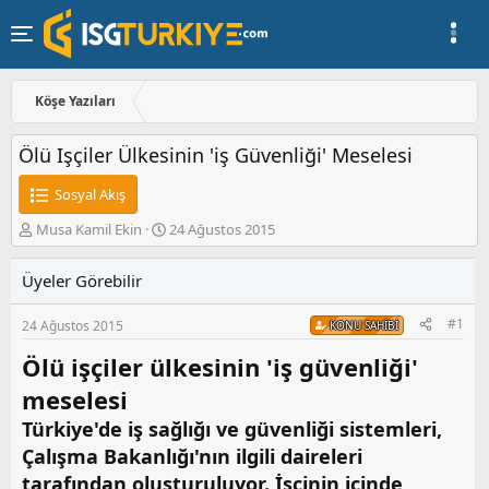
Köşe Yazıları
Ölü Işçiler Ülkesinin 'iş Güvenliği' Meselesi
Sosyal Akış
K
B
Musa Kamil Ekin
24 Ağustos 2015
o
a
n
ş
Üyeler Görebilir
u
l
y
a
#1
24 Ağustos 2015
u
n
KONU SAHIBI
b
g
Ölü işçiler ülkesinin 'iş güvenliği'
a
ı
ş
ç
meselesi
l
t
a
a
Türkiye'de iş sağlığı ve güvenliği sistemleri,
t
r
Çalışma Bakanlığı'nın ilgili daireleri
a
i
tarafından oluşturuluyor. İşçinin içinde
n
h