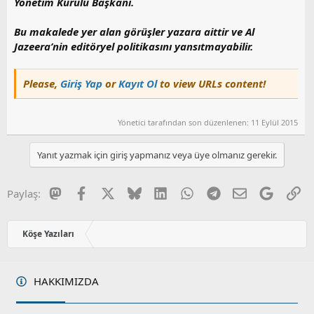
Yönetim Kurulu Başkanı.
Bu makalede yer alan görüşler yazara aittir ve Al
Jazeera’nin editöryel politikasını yansıtmayabilir.
Please,
Giriş Yap
or
Kayıt Ol
to view URLs content!
Yönetici tarafından son düzenlenen:
11 Eylül 2015
Yanıt yazmak için giriş yapmanız veya üye olmanız gerekir.
Mastodon
Facebook
X
Bluesky
LinkedIn
WhatsApp
Telegram
E-posta
Google
Li
Paylaş:
Köşe Yazıları
HAKKIMIZDA