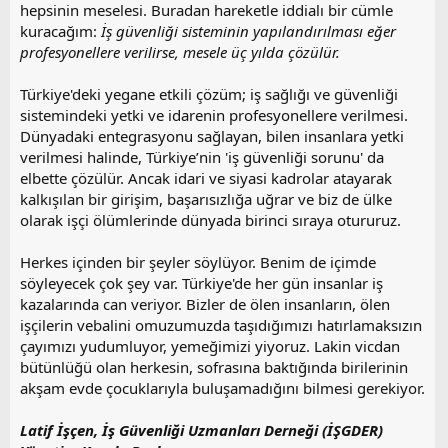
hepsinin meselesi. Buradan hareketle iddialı bir cümle
kuracağım:
İş güvenliği sisteminin yapılandırılması eğer
profesyonellere verilirse, mesele üç yılda çözülür.
Türkiye'deki yegane etkili çözüm; iş sağlığı ve güvenliği
sistemindeki yetki ve idarenin profesyonellere verilmesi.
Dünyadaki entegrasyonu sağlayan, bilen insanlara yetki
verilmesi halinde, Türkiye’nin 'iş güvenliği sorunu' da
elbette çözülür. Ancak idari ve siyasi kadrolar atayarak
kalkışılan bir girişim, başarısızlığa uğrar ve biz de ülke
olarak işçi ölümlerinde dünyada birinci sıraya otururuz.
Herkes içinden bir şeyler söylüyor. Benim de içimde
söyleyecek çok şey var. Türkiye'de her gün insanlar iş
kazalarında can veriyor. Bizler de ölen insanların, ölen
işçilerin vebalini omuzumuzda taşıdığımızı hatırlamaksızın
çayımızı yudumluyor, yemeğimizi yiyoruz. Lakin vicdan
bütünlüğü olan herkesin, sofrasına baktığında birilerinin
akşam evde çocuklarıyla buluşamadığını bilmesi gerekiyor.
Latif İşçen, İş Güvenliği Uzmanları Derneği (İŞGDER)