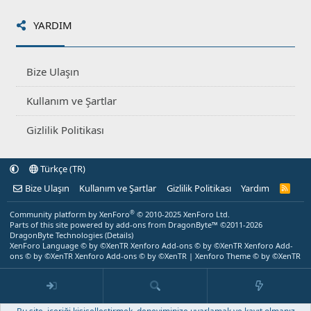
YARDIM
Bize Ulaşın
Kullanım ve Şartlar
Gizlilik Politikası
Türkçe (TR)
Bize Ulaşın
Kullanım ve Şartlar
Gizlilik Politikası
Yardım
R
S
S
®
Community platform by XenForo
© 2010-2025 XenForo Ltd.
Parts of this site powered by
add-ons from DragonByte™
©2011-2026
DragonByte Technologies
(
Details
)
XenForo Language © by ©XenTR
Xenforo Add-ons
© by ©XenTR
Xenforo Add-
ons
© by ©XenTR
Xenforo Add-ons
© by ©XenTR
|
Xenforo Theme
© by ©XenTR