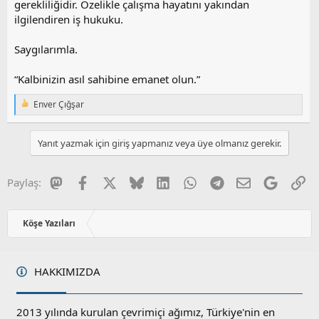
gerekliliğidir. Özelikle çalışma hayatını yakından
ilgilendiren iş hukuku.
Saygılarımla.
“Kalbinizin asıl sahibine emanet olun.”
Enver Çığşar
T
e
p
Yanıt yazmak için giriş yapmanız veya üye olmanız gerekir.
k
i
l
e
Mastodon
Facebook
X
Bluesky
LinkedIn
WhatsApp
Telegram
E-posta
Google
Li
Paylaş:
r
:
Köşe Yazıları
HAKKIMIZDA
2013 yılında kurulan çevrimiçi ağımız, Türkiye'nin en