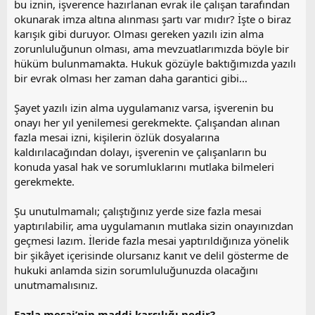
bu iznin, işverence hazırlanan evrak ile çalışan tarafından
okunarak imza altına alınması şartı var mıdır? İşte o biraz
karışık gibi duruyor. Olması gereken yazılı izin alma
zorunluluğunun olması, ama mevzuatlarımızda böyle bir
hüküm bulunmamakta. Hukuk gözüyle baktığımızda yazılı
bir evrak olması her zaman daha garantici gibi…
Şayet yazılı izin alma uygulamanız varsa, işverenin bu
onayı her yıl yenilemesi gerekmekte. Çalışandan alınan
fazla mesai izni, kişilerin özlük dosyalarına
kaldırılacağından dolayı, işverenin ve çalışanların bu
konuda yasal hak ve sorumluklarını mutlaka bilmeleri
gerekmekte.
Şu unutulmamalı; çalıştığınız yerde size fazla mesai
yaptırılabilir, ama uygulamanın mutlaka sizin onayınızdan
geçmesi lazım. İleride fazla mesai yaptırıldığınıza yönelik
bir şikâyet içerisinde olursanız kanıt ve delil gösterme de
hukuki anlamda sizin sorumluluğunuzda olacağını
unutmamalısınız.
Fazla mesai’nin maddi karşılığı nedir?