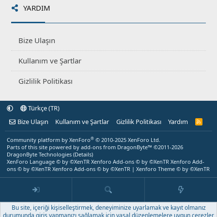
YARDIM
Bize Ulaşın
Kullanım ve Şartlar
Gizlilik Politikası
Türkçe (TR)
Bize Ulaşın
Kullanım ve Şartlar
Gizlilik Politikası
Yardım
R
S
S
®
Community platform by XenForo
© 2010-2025 XenForo Ltd.
Parts of this site powered by
add-ons from DragonByte™
©2011-2026
DragonByte Technologies
(
Details
)
XenForo Language © by ©XenTR
Xenforo Add-ons
© by ©XenTR
Xenforo Add-
ons
© by ©XenTR
Xenforo Add-ons
© by ©XenTR
|
Xenforo Theme
© by ©XenTR
Bu site, içeriği kişiselleştirmek, deneyiminize uyarlamak ve kayıt olmanız
durumunda giriş yapmanızı sağlamak için yasal düzenlemelere uygun çerezler