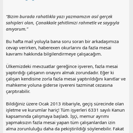
a
i
n
h
i
“Bizim burada rahatlıkla yazı yazmamızın asıl gerçek
sahipleri olan, Çanakkale şehitlimizi rahmetle ve saygıyla
anıyorum.”
Bu hafta mail yoluyla bana soru soran bir arkadaşımıza
cevap verirken, haberexen okurlarını da fazla mesai
kavramı hakkında bilgilendirmeye çalışacağım.
Ülkemizdeki mevzuatlar gereğince işveren, fazla mesai
yaptırdığı çalışanın onayını almak zorundadır. Eğer ki
çalışan kendisine zorla fazla mesai yaptırıldığını kanıtlar ve
mahkeme yoluna giderse işvereni tazminat cezasına
çarptırabilir.
Bildiğiniz üzere Ocak 2013 itibariyle, geçiş sürecinde olan
işletme ve kurumlar hariç! Tüm işyerleri 6331 sayılı Kanun
kapsamında çalışmaya başladı. İşçi, memur ayrımı
yapmaksızın fazla mesai yapan tüm çalışanlardan izin
alma zorunluluğu daha da pekiştirildiği söylenebilir. Fakat