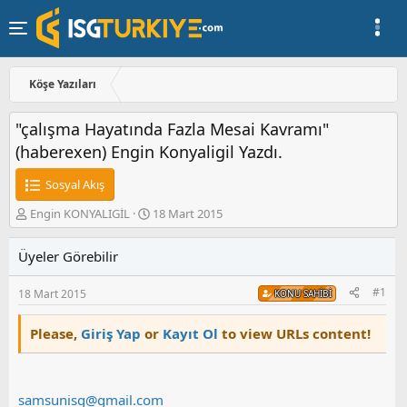
Köşe Yazıları
"çalışma Hayatında Fazla Mesai Kavramı"
(haberexen) Engin Konyaligil Yazdı.
Sosyal Akış
K
B
Engin KONYALIGİL
18 Mart 2015
o
a
n
ş
Üyeler Görebilir
u
l
y
a
#1
18 Mart 2015
u
n
KONU SAHIBI
b
g
a
ı
Please,
Giriş Yap
or
Kayıt Ol
to view URLs content!
ş
ç
l
t
a
a
t
r
samsunisg@gmail.com