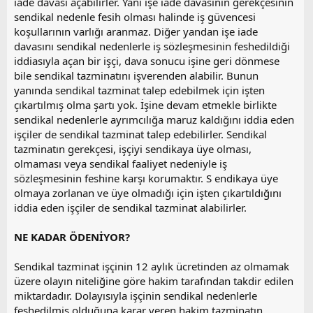
iade davası açabilirler. Yani işe iade davasının gerekçesinin
sendikal nedenle fesih olması halinde iş güvencesi
koşullarının varlığı aranmaz. Diğer yandan işe iade
davasını sendikal nedenlerle iş sözleşmesinin feshedildiği
iddiasıyla açan bir işçi, dava sonucu işine geri dönmese
bile sendikal tazminatını işverenden alabilir. Bunun
yanında sendikal tazminat talep edebilmek için işten
çıkartılmış olma şartı yok. İşine devam etmekle birlikte
sendikal nedenlerle ayrımcılığa maruz kaldığını iddia eden
işçiler de sendikal tazminat talep edebilirler. Sendikal
tazminatın gerekçesi, işçiyi sendikaya üye olması,
olmaması veya sendikal faaliyet nedeniyle iş
sözleşmesinin feshine karşı korumaktır. S endikaya üye
olmaya zorlanan ve üye olmadığı için işten çıkartıldığını
iddia eden işçiler de sendikal tazminat alabilirler.
NE KADAR ÖDENİYOR?
Sendikal tazminat işçinin 12 aylık ücretinden az olmamak
üzere olayın niteliğine göre hakim tarafından takdir edilen
miktardadır. Dolayısıyla işçinin sendikal nedenlerle
feshedilmiş olduğuna karar veren hakim tazminatın