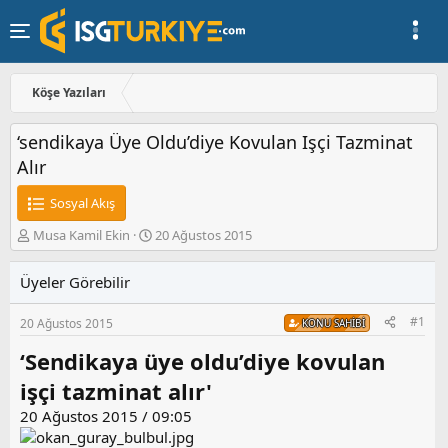
Köşe Yazıları
‘sendikaya Üye Oldu’diye Kovulan Işçi Tazminat
Alır
Sosyal Akış
K
B
Musa Kamil Ekin
20 Ağustos 2015
o
a
n
ş
Üyeler Görebilir
u
l
y
a
#1
20 Ağustos 2015
u
n
KONU SAHIBI
b
g
‘Sendikaya üye oldu’diye kovulan
a
ı
ş
ç
işçi tazminat alır'
l
t
a
a
20 Ağustos 2015 / 09:05
t
r