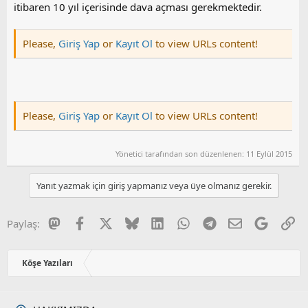
itibaren 10 yıl içerisinde dava açması gerekmektedir.
Please,
Giriş Yap
or
Kayıt Ol
to view URLs content!
Please,
Giriş Yap
or
Kayıt Ol
to view URLs content!
Yönetici tarafından son düzenlenen:
11 Eylül 2015
Yanıt yazmak için giriş yapmanız veya üye olmanız gerekir.
Mastodon
Facebook
X
Bluesky
LinkedIn
WhatsApp
Telegram
E-posta
Google
Li
Paylaş:
Köşe Yazıları