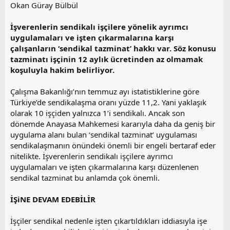
a
i
Okan Güray Bülbül
n
h
i
İşverenlerin sendikalı işçilere yönelik ayrımcı
uygulamaları ve işten çıkarmalarına karşı
çalışanların ‘sendikal tazminat’ hakkı var. Söz konusu
tazminatı işçinin 12 aylık ücretinden az olmamak
koşuluyla hakim belirliyor.
Çalışma Bakanlığı’nın temmuz ayı istatistiklerine göre
Türkiye’de sendikalaşma oranı yüzde 11,2. Yani yaklaşık
olarak 10 işçiden yalnızca 1’i sendikalı. Ancak son
dönemde Anayasa Mahkemesi kararıyla daha da geniş bir
uygulama alanı bulan ‘sendikal tazminat’ uygulaması
sendikalaşmanın önündeki önemli bir engeli bertaraf eder
nitelikte. İşverenlerin sendikalı işçilere ayrımcı
uygulamaları ve işten çıkarmalarına karşı düzenlenen
sendikal tazminat bu anlamda çok önemli.
İŞiNE DEVAM EDEBİLİR
İşçiler sendikal nedenle işten çıkartıldıkları iddiasıyla işe