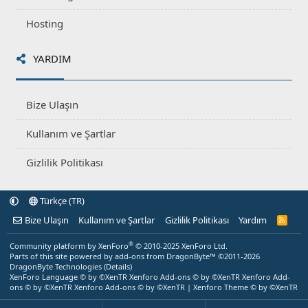
Hosting
YARDIM
Bize Ulaşın
Kullanım ve Şartlar
Gizlilik Politikası
Türkçe (TR)
Bize Ulaşın
Kullanım ve Şartlar
Gizlilik Politikası
Yardım
R
S
S
®
Community platform by XenForo
© 2010-2025 XenForo Ltd.
Parts of this site powered by
add-ons from DragonByte™
©2011-2026
DragonByte Technologies
(
Details
)
XenForo Language © by ©XenTR
Xenforo Add-ons
© by ©XenTR
Xenforo Add-
ons
© by ©XenTR
Xenforo Add-ons
© by ©XenTR
|
Xenforo Theme
© by ©XenTR