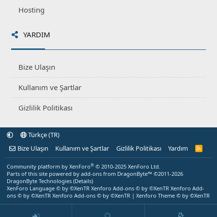
Hosting
YARDIM
Bize Ulaşın
Kullanım ve Şartlar
Gizlilik Politikası
Türkçe (TR)
Bize Ulaşın
Kullanım ve Şartlar
Gizlilik Politikası
Yardım
R
S
S
®
Community platform by XenForo
© 2010-2025 XenForo Ltd.
Parts of this site powered by
add-ons from DragonByte™
©2011-2026
DragonByte Technologies
(
Details
)
XenForo Language © by ©XenTR
Xenforo Add-ons
© by ©XenTR
Xenforo Add-
ons
© by ©XenTR
Xenforo Add-ons
© by ©XenTR
|
Xenforo Theme
© by ©XenTR