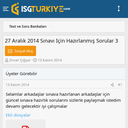
Test ve Soru Bankaları
27 Aralık 2014 Sınavı Için Hazırlanmış Sorular 3
Sosyal Akış
K
B
Enver Çığşar
13 Kasım 2014
o
a
n
ş
Üyeler Görebilir
u
l
y
a
13 Kasım 2014
#1
u
n
b
g
Selamlar arkadaşlar sınava hazırlanan arkadaşlar için
a
ı
güncel sınava hazırlık sorularını sizlerle paylaşmak istedim
ş
ç
devamı gelecektir iyi çalışmalar
l
t
a
a
Ekli dosyalar
t
r
a
i
n
h