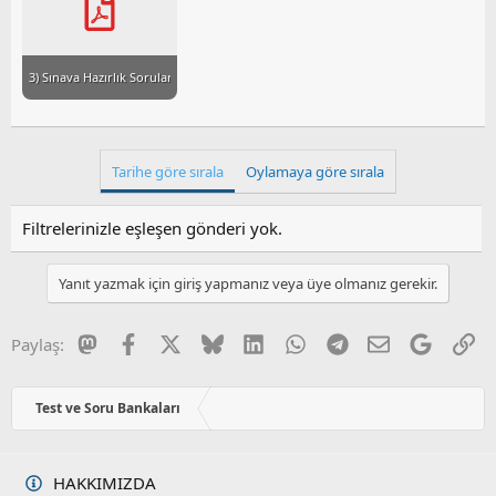
i
3) Sınava Hazırlık Soruları.pdf
Tarihe göre sırala
Oylamaya göre sırala
Filtrelerinizle eşleşen gönderi yok.
Yanıt yazmak için giriş yapmanız veya üye olmanız gerekir.
Mastodon
Facebook
X
Bluesky
LinkedIn
WhatsApp
Telegram
E-posta
Google
Li
Paylaş:
Test ve Soru Bankaları
HAKKIMIZDA