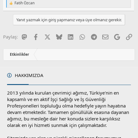
a
i
Fatih Özcan
T
n
h
e
i
p
Yanıt yazmak için giriş yapmanız veya üye olmanız gerekir.
k
i
l
e
Mastodon
Facebook
X
Bluesky
LinkedIn
WhatsApp
Telegram
E-posta
Google
Li
Paylaş:
r
:
Etkinlikler
HAKKIMIZDA
2013 yılında kurulan çevrimiçi ağımız, Türkiye'nin en
kapsamlı ve en aktif İşçi Sağlığı ve İş Güvenliği
Profesyonelleri topluluğu olma hedefiyle yayın hayatına
devam etmektedir. Tamamen gönüllülük esasına dayanan
ağımız, bu mesleğe dair her konuda sizlere karşılıksız
olarak en iyi hizmeti sunmak için çalışmaktadır.