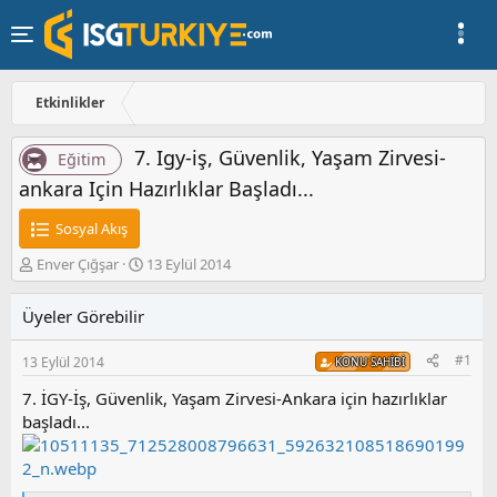
Etkinlikler
7. Igy-iş, Güvenlik, Yaşam Zirvesi-
Eğitim
ankara Için Hazırlıklar Başladı...
Sosyal Akış
K
B
Enver Çığşar
13 Eylül 2014
o
a
n
ş
Üyeler Görebilir
u
l
y
a
#1
13 Eylül 2014
u
n
KONU SAHIBI
b
g
7. İGY-İş, Güvenlik, Yaşam Zirvesi-Ankara için hazırlıklar
a
ı
başladı...
ş
ç
l
t
a
a
t
r