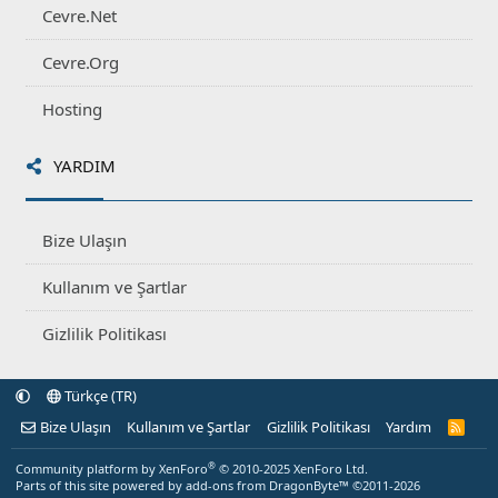
Cevre.Net
Cevre.Org
Hosting
YARDIM
Bize Ulaşın
Kullanım ve Şartlar
Gizlilik Politikası
Türkçe (TR)
Bize Ulaşın
Kullanım ve Şartlar
Gizlilik Politikası
Yardım
R
S
S
®
Community platform by XenForo
© 2010-2025 XenForo Ltd.
Parts of this site powered by
add-ons from DragonByte™
©2011-2026