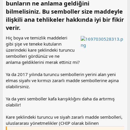
a
i
bunların ne anlama geldiğini
n
h
bilmelisiniz. Bu semboller size maddeyle
i
ilişkili ana tehlikeler hakkında iyi bir fikir
verir.​
Hiç boya ve temizlik maddeleri
gibi şişe ve teneke kutuların
üzerindeki kare şeklindeki turuncu
sembolleri gördünüz ve ne
anlama geldiklerini merak ettiniz mi?
Ya da 2017 yılında turuncu sembollerin yerini alan yeni
elmas siyahı ve kırmızı zararlı madde sembollerine aşina
olabilirsiniz.
Ya da yeni semboller kafa karışıklığını daha da artırmış
olabilir!
Kare şeklindeki turuncu ve siyah zararlı madde sembolleri,
uluslararası yönetmelikler (CHIP olarak bilinen