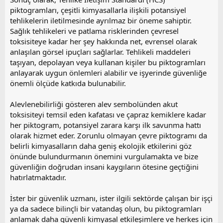
piktogramları, çeşitli kimyasallarla ilişkili potansiyel
tehlikelerin iletilmesinde ayrılmaz bir öneme sahiptir.
Sağlık tehlikeleri ve patlama risklerinden çevresel
toksisiteye kadar her şey hakkında net, evrensel olarak
anlaşılan görsel ipuçları sağlarlar. Tehlikeli maddeleri
taşıyan, depolayan veya kullanan kişiler bu piktogramları
anlayarak uygun önlemleri alabilir ve işyerinde güvenliğe
önemli ölçüde katkıda bulunabilir.
Alevlenebilirliği gösteren alev sembolünden akut
toksisiteyi temsil eden kafatası ve çapraz kemiklere kadar
her piktogram, potansiyel zarara karşı ilk savunma hattı
olarak hizmet eder. Zorunlu olmayan çevre piktogramı da
belirli kimyasalların daha geniş ekolojik etkilerini göz
önünde bulundurmanın önemini vurgulamakta ve bize
güvenliğin doğrudan insani kaygıların ötesine geçtiğini
hatırlatmaktadır.
İster bir güvenlik uzmanı, ister ilgili sektörde çalışan bir işçi
ya da sadece bilinçli bir vatandaş olun, bu piktogramları
anlamak daha güvenli kimyasal etkileşimlere ve herkes için