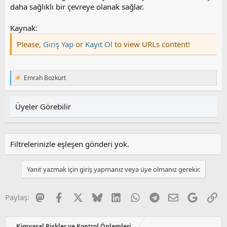
daha sağlıklı bir çevreye olanak sağlar.
Kaynak:
Please,
Giriş Yap
or
Kayıt Ol
to view URLs content!
Emrah Bozkurt
T
e
p
k
Üyeler Görebilir
i
l
e
r
Filtrelerinizle eşleşen gönderi yok.
:
Yanıt yazmak için giriş yapmanız veya üye olmanız gerekir.
Mastodon
Facebook
X
Bluesky
LinkedIn
WhatsApp
Telegram
E-posta
Google
Li
Paylaş:
Kimyasal Riskler ve Kontrol Önlemleri