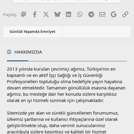
Mastodon
Facebook
X
Bluesky
LinkedIn
WhatsApp
Telegram
E-posta
Google
Li
Paylaş:
Günlük Yaşamda Emniyet
HAKKIMIZDA
2013 yılında kurulan çevrimiçi ağımız, Türkiye'nin en
kapsamlı ve en aktif İşçi Sağlığı ve İş Güvenliği
Profesyonelleri topluluğu olma hedefiyle yayın hayatına
devam etmektedir. Tamamen gönüllülük esasına dayanan
ağımız, bu mesleğe dair her konuda sizlere karşılıksız
olarak en iyi hizmeti sunmak için çalışmaktadır.
Sitemizde yer alan ve sürekli güncellenen forumumuz,
ülkemiz şartlarına ve kullanıcı ihtiyaçlarına özel olarak
geliştirilmekte olup, daha verimli sunucularımız
aracılığıyla sizlere kesintisiz ve kaliteli bir hizmet