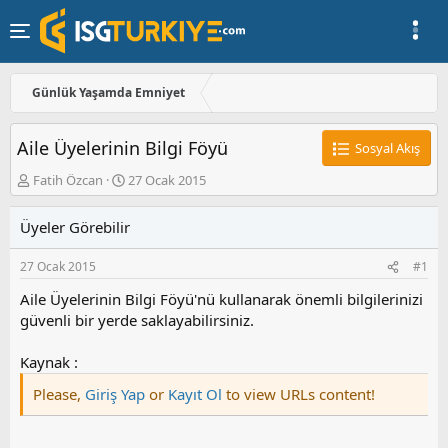
Günlük Yaşamda Emniyet
Aile Üyelerinin Bilgi Föyü
Sosyal Akış
K
B
Fatih Özcan
27 Ocak 2015
o
a
n
ş
Üyeler Görebilir
u
l
y
a
27 Ocak 2015
#1
u
n
b
g
Aile Üyelerinin Bilgi Föyü'nü kullanarak önemli bilgilerinizi
a
ı
güvenli bir yerde saklayabilirsiniz.
ş
ç
l
t
a
a
Kaynak :
t
r
Please,
Giriş Yap
or
Kayıt Ol
to view URLs content!
a
i
n
h
i