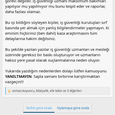
görevi değildir. İş güvenliği uzmanı maksimum bakımları
yapılıyor mu yapılmıyor mu bunu tespit eder ve raporlar,
daha fazlası olamaz.
Bu işi bildiğini söyleyen kişiler, iş güvenliği kuruluşları sırf
basında yer almak için yanlış bilgilendirmeler yapmayın. Ki
eminim hiçbiriniz (ben dahil) kaza araştırmasını tüm
detaylarına hakim değilsiniz.
Bu şekilde yazılan yazılar iş güvenliği uzmanları ve mesleği
üzerinde gereksiz bir baskı oluşturuyor ve uzmanların
haksız yere yasal olarak suçlanmalarına neden oluyor.
Yukarıda yazdığım nedenlerden dolayı lütfen kamuoyunu
YANILTMAYIN
. Sapla samanı birbirine karıştırmaktan
vazgeçin!!!
osman.koyuncu
,
bilalçelik
,
efe tekin
ve 3 diğerleri
T
e
p
k
Tarihe göre sırala
Oylamaya göre sırala
i
l