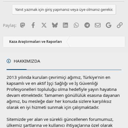
y
l
l
u
Yanıt yazmak için giriş yapmanız veya üye olmanız gerekir.
a
m
s
u
Mastodon
Facebook
X
Bluesky
LinkedIn
WhatsApp
Telegram
E-posta
Google
Li
Paylaş:
z
o
y
Kaza Araştırmaları ve Raporları
l
a
HAKKIMIZDA
2013 yılında kurulan çevrimiçi ağımız, Türkiye'nin en
kapsamlı ve en aktif İşçi Sağlığı ve İş Güvenliği
Profesyonelleri topluluğu olma hedefiyle yayın hayatına
devam etmektedir. Tamamen gönüllülük esasına dayanan
ağımız, bu mesleğe dair her konuda sizlere karşılıksız
olarak en iyi hizmeti sunmak için çalışmaktadır.
Sitemizde yer alan ve sürekli güncellenen forumumuz,
ülkemiz şartlarına ve kullanıcı ihtiyaçlarına özel olarak