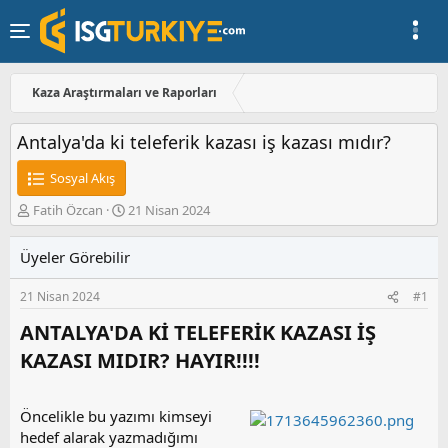
Kaza Araştırmaları ve Raporları
Antalya'da ki teleferik kazası iş kazası mıdır?
Sosyal Akış
K
B
Fatih Özcan
21 Nisan 2024
o
a
n
ş
Üyeler Görebilir
u
l
y
a
21 Nisan 2024
#1
u
n
b
g
ANTALYA'DA Kİ TELEFERİK KAZASI İŞ
a
ı
ş
ç
KAZASI MIDIR? HAYIR!!!!​
l
t
a
a
t
r
Öncelikle bu yazımı kimseyi
a
i
hedef alarak yazmadığımı
n
h