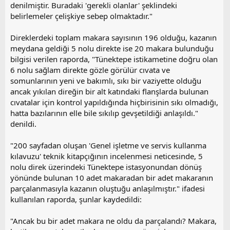
denilmiştir. Buradaki 'gerekli olanlar' şeklindeki
belirlemeler çelişkiye sebep olmaktadır."
Direklerdeki toplam makara sayısının 196 olduğu, kazanın
meydana geldiği 5 nolu direkte ise 20 makara bulunduğu
bilgisi verilen raporda, "Tünektepe istikametine doğru olan
6 nolu sağlam direkte gözle görülür cıvata ve
somunlarının yeni ve bakımlı, sıkı bir vaziyette olduğu
ancak yıkılan direğin bir alt katındaki flanşlarda bulunan
cıvatalar için kontrol yapıldığında hiçbirisinin sıkı olmadığı,
hatta bazılarının elle bile sıkılıp gevşetildiği anlaşıldı."
denildi.
"200 sayfadan oluşan 'Genel işletme ve servis kullanma
kılavuzu' teknik kitapçığının incelenmesi neticesinde, 5
nolu direk üzerindeki Tünektepe istasyonundan dönüş
yönünde bulunan 10 adet makaradan bir adet makaranın
parçalanmasıyla kazanın oluştuğu anlaşılmıştır." ifadesi
kullanılan raporda, şunlar kaydedildi:
"Ancak bu bir adet makara ne oldu da parçalandı? Makara,