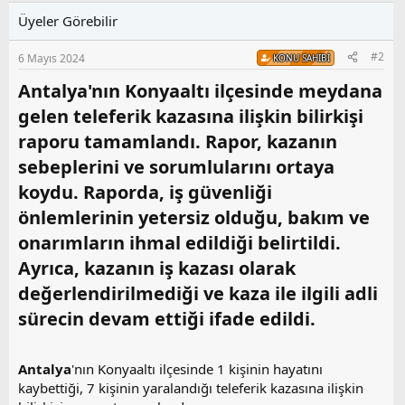
e
Üyeler Görebilir
r
:
#2
6 Mayıs 2024
KONU SAHIBI
Antalya'nın Konyaaltı ilçesinde meydana
gelen teleferik kazasına ilişkin bilirkişi
raporu tamamlandı. Rapor, kazanın
sebeplerini ve sorumlularını ortaya
koydu. Raporda, iş güvenliği
önlemlerinin yetersiz olduğu, bakım ve
onarımların ihmal edildiği belirtildi.
Ayrıca, kazanın iş kazası olarak
değerlendirilmediği ve kaza ile ilgili adli
sürecin devam ettiği ifade edildi.​
Antalya
'nın Konyaaltı ilçesinde 1 kişinin hayatını
kaybettiği, 7 kişinin yaralandığı teleferik kazasına ilişkin