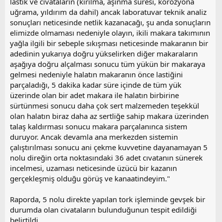
lastik ve cıvataların (kırılma, aşınma süresi, korozyona
uğrama, yıldırım da dahil) ancak laboratuvar teknik analiz
sonuçları neticesinde netlik kazanacağı, şu anda sonuçların
elimizde olmaması nedeniyle olayın, ikili makara takımının
yağla ilgili bir sebeple sıkışması neticesinde makaranın bir
adedinin yukarıya doğru yükselirken diğer makaraların
aşağıya doğru alçalması sonucu tüm yükün bir makaraya
gelmesi nedeniyle halatın makaranın önce lastiğini
parçaladığı, 5 dakika kadar süre içinde de tüm yük
üzerinde olan bir adet makara ile halatın birbirine
sürtünmesi sonucu daha çok sert malzemeden teşekkül
olan halatın biraz daha az sertliğe sahip makara üzerinden
talaş kaldırması sonucu makara parçalanınca sistem
duruyor. Ancak devamla ana merkezden sistemin
çalıştırılması sonucu ani çekme kuvvetine dayanamayan 5
nolu direğin orta noktasındaki 36 adet cıvatanın sünerek
incelmesi, uzaması neticesinde üzücü bir kazanın
gerçekleşmiş olduğu görüş ve kanaatindeyim."
Raporda, 5 nolu direkte yapılan tork işleminde gevşek bir
durumda olan civataların bulunduğunun tespit edildiği
belirtildi.