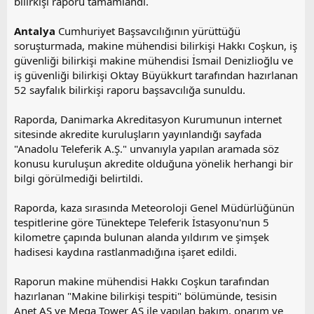
bilirkişi raporu tamamlandı.
Antalya
Cumhuriyet Başsavcılığının yürüttüğü
soruşturmada, makine mühendisi bilirkişi Hakkı Coşkun, iş
güvenliği bilirkişi makine mühendisi İsmail Denizlioğlu ve
iş güvenliği bilirkişi Oktay Büyükkurt tarafından hazırlanan
52 sayfalık bilirkişi raporu başsavcılığa sunuldu.
Raporda, Danimarka Akreditasyon Kurumunun internet
sitesinde akredite kuruluşların yayınlandığı sayfada
"Anadolu Teleferik A.Ş." unvanıyla yapılan aramada söz
konusu kuruluşun akredite olduğuna yönelik herhangi bir
bilgi görülmediği belirtildi.
Raporda, kaza sırasında Meteoroloji Genel Müdürlüğünün
tespitlerine göre Tünektepe Teleferik İstasyonu'nun 5
kilometre çapında bulunan alanda yıldırım ve şimşek
hadisesi kaydına rastlanmadığına işaret edildi.
Raporun makine mühendisi Hakkı Coşkun tarafından
hazırlanan "Makine bilirkişi tespiti" bölümünde, tesisin
Anet AŞ ve Mega Tower AŞ ile yapılan bakım, onarım ve