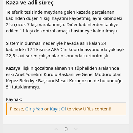
Kaza ve adli süreç​
Teleferik tesisinde meydana gelen kazada parçalanan
kabinden düşen 1 kişi hayatını kaybetmiş, aynı kabindeki
2'si çocuk 7 kişi yaralanmıştı. Diğer kabinlerden tahliye
edilen 11 kişi de kontrol amaçlı hastaneye kaldırılmıştı.
Sistemin durması nedeniyle havada asılı kalan 24
kabindeki 174 kişi ise AFAD'ın koordinasyonunda yaklaşık
22,5 saat süren çalışmaların sonunda kurtarılmıştı.
Kazaya ilişkin gözaltına alınan 14 şüpheliden aralarında
eski Anet Yönetim Kurulu Başkanı ve Genel Müdürü olan
Kepez Belediye Başkanı Mesut Kocagöz'ün de bulunduğu
5'i tutuklanmıştı.
Kaynak:
Please,
Giriş Yap
or
Kayıt Ol
to view URLs content!
O
O
0