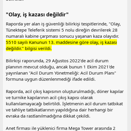
"Olay, iş kazası değildir"​
Raporda yer alan iş güvenliği bilirkişi tespitlerinde, "Olay,
Tünektepe Teleferik sistemi 5 nolu direğin devrilerek 28
numaralı kabine çarpması sonucu yaşanan kaza olayıdır.
5510 sayılı Kanunun 13. maddesine göre olay, iş kazası
değildir." bilgisi verildi.
Bilirkişi raporunda, 29 Ağustos 2022'de acil durum
planının mevcut olduğu, ancak bunun 1 Ekim 2021'de
yayınlanan "Acil Durum Yönetmeliği: Acil Durum Planı"
formuna uygun düzenlenmediği ifade edildi.
Raporda, acil çıkış kapısının oluşturulmadığı, döner kapılar
ve turnike kapılarının acil çıkış kapısı olarak
kullanılamayacağı belirtildi. İşletmenin acil durum tatbikat
ve tahliye tatbikatlarının yapıldığına dair herhangi bir
evraka da rastlanılmadığına dikkat çekildi.
Anet firması ile yüklenici firma Mega Tower arasında 2