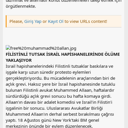
tazminat ve alternatif konut düzenlemeleri talep etmek için
örgütlenmekte.
Please,
Giriş Yap
or
Kayıt Ol
to view URLs content!
FİLİSTİNLİ TUTSAK İSRAİL HAPİSHANELERİNDE ÖLÜME
YAKLAŞIYOR
İsrail hapishanelerindeki Filistinli tutsaklar baskılara ve
işgale karşı uzun süredir protesto eylemleri
gerçekleştiriyordu. Bu mücadelenin araçlarından biri de
açlık grevi. Haksız yere bir İsrail hapishanesinde tutuklu
bulunan Filistinli avukat Muhammed Allaan, haftalardır
sürdürdüğü açlık grevi sonucu bu hafta komaya girdi.
Allaan'ın davası bir adalet komedisi ve İsrail'in Filistin'i
işgalinin bir sonucu. Uluslararası Avukatlar Birliği
Muhammed Allaan'ın derhal serbest bırakılması çağrısı
yaptı. 18 Ağustos günü New York'taki BM genel
merkezinin önünde bir eylem düzenlenecek.