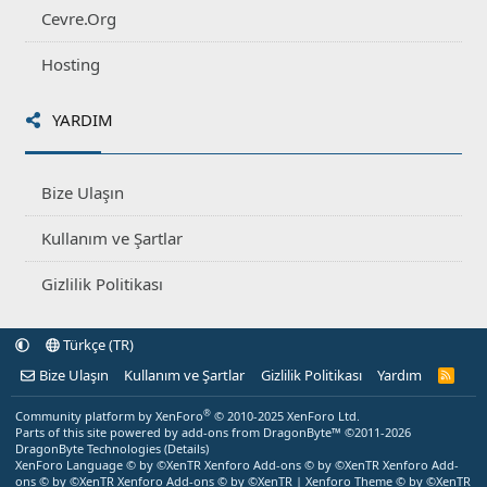
Cevre.Org
Hosting
YARDIM
Bize Ulaşın
Kullanım ve Şartlar
Gizlilik Politikası
Türkçe (TR)
Bize Ulaşın
Kullanım ve Şartlar
Gizlilik Politikası
Yardım
R
S
S
®
Community platform by XenForo
© 2010-2025 XenForo Ltd.
Parts of this site powered by
add-ons from DragonByte™
©2011-2026
DragonByte Technologies
(
Details
)
XenForo Language © by ©XenTR
Xenforo Add-ons
© by ©XenTR
Xenforo Add-
ons
© by ©XenTR
Xenforo Add-ons
© by ©XenTR
|
Xenforo Theme
© by ©XenTR