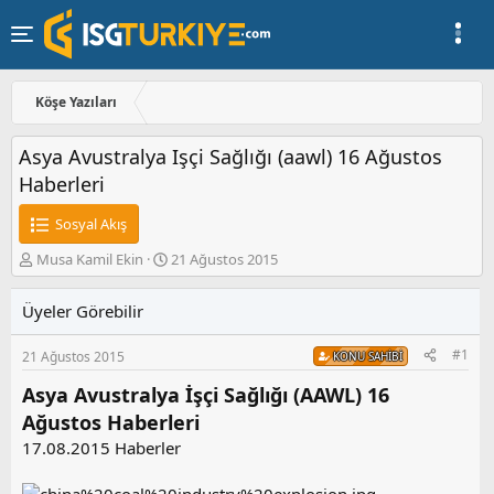
Köşe Yazıları
Asya Avustralya Işçi Sağlığı (aawl) 16 Ağustos
Haberleri
Sosyal Akış
K
B
Musa Kamil Ekin
21 Ağustos 2015
o
a
n
ş
Üyeler Görebilir
u
l
y
a
#1
21 Ağustos 2015
u
n
KONU SAHIBI
b
g
Asya Avustralya İşçi Sağlığı (AAWL) 16
a
ı
ş
ç
Ağustos Haberleri
l
t
17.08.2015 Haberler
a
a
t
r