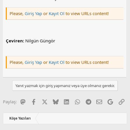
Please,
Giriş Yap
or
Kayıt Ol
to view URLs content!
Çeviren:
Nilgün Güngör
Please,
Giriş Yap
or
Kayıt Ol
to view URLs content!
Yanıt yazmak için giriş yapmanız veya üye olmanız gerekir.
Mastodon
Facebook
X
Bluesky
LinkedIn
WhatsApp
Telegram
E-posta
Google
Li
Paylaş:
Köşe Yazıları