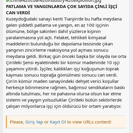
a
i
PATLAMA VE YANGINLARDA ÇOK SAYIDA ÇİNLİ İŞÇİ
n
h
i
CAN VERDİ
Kuzeydoğudaki sanayi kenti Tianjin'de bu hafta meydana
gelen şiddetli patlama ve yangın, en az 100 işçinin
ölümüne, bölge sakinleri dahil yüzlerce kişinin
yaralanmasına yol açtı. Felaket, tehlikeli kimyasal
maddelerin bulunduğu bir depolama tesisinde çıkan
yangının zincirleme reaksiyona yol açması sonucu
meydana geldi. Birkaç gün önceki başka bir olayda ise orta
Çin'deki Şensi eyaletindeki bir kömür madeninde 10 işçi
yaşamını yitirdi. İşçiler, kaldıkları işçi koğuşunun toprak
kayması sonucu toprağa gömülmesi sonucu can verdi.
Çin'in kömür maden sanayiindeki dehşet verici koşullar
herkesçe bilinmesine rağmen, bağımsız sendikaların baskı
altında tutulması, her ne pahasına olursa olsun kar etme
sistemi ve yaygın yolsuzluklar Çin'deki bütün sektörlerde
çalışan milyonlarca işçi için öldürücü bir ortam yaratıyor.
Please,
Giriş Yap
or
Kayıt Ol
to view URLs content!