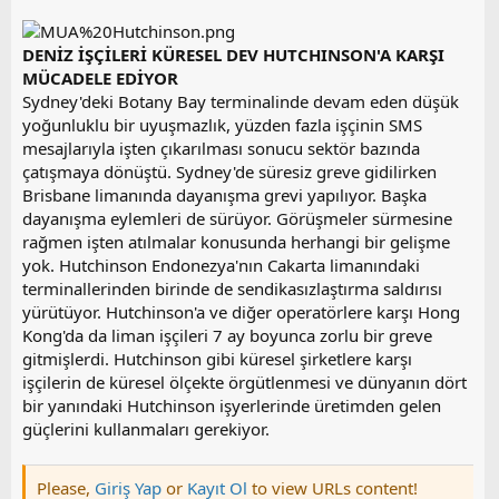
DENİZ İŞÇİLERİ KÜRESEL DEV HUTCHINSON'A KARŞI
MÜCADELE EDİYOR
Sydney'deki Botany Bay terminalinde devam eden düşük
yoğunluklu bir uyuşmazlık, yüzden fazla işçinin SMS
mesajlarıyla işten çıkarılması sonucu sektör bazında
çatışmaya dönüştü. Sydney'de süresiz greve gidilirken
Brisbane limanında dayanışma grevi yapılıyor. Başka
dayanışma eylemleri de sürüyor. Görüşmeler sürmesine
rağmen işten atılmalar konusunda herhangi bir gelişme
yok. Hutchinson Endonezya'nın Cakarta limanındaki
terminallerinden birinde de sendikasızlaştırma saldırısı
yürütüyor. Hutchinson'a ve diğer operatörlere karşı Hong
Kong'da da liman işçileri 7 ay boyunca zorlu bir greve
gitmişlerdi. Hutchinson gibi küresel şirketlere karşı
işçilerin de küresel ölçekte örgütlenmesi ve dünyanın dört
bir yanındaki Hutchinson işyerlerinde üretimden gelen
güçlerini kullanmaları gerekiyor.
Please,
Giriş Yap
or
Kayıt Ol
to view URLs content!