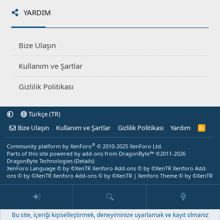
YARDIM
Bize Ulaşın
Kullanım ve Şartlar
Gizlilik Politikası
Türkçe (TR)
Bize Ulaşın
Kullanım ve Şartlar
Gizlilik Politikası
Yardım
R
S
S
®
Community platform by XenForo
© 2010-2025 XenForo Ltd.
Parts of this site powered by
add-ons from DragonByte™
©2011-2026
DragonByte Technologies
(
Details
)
XenForo Language © by ©XenTR
Xenforo Add-ons
© by ©XenTR
Xenforo Add-
ons
© by ©XenTR
Xenforo Add-ons
© by ©XenTR
|
Xenforo Theme
© by ©XenTR
Bu site, içeriği kişiselleştirmek, deneyiminize uyarlamak ve kayıt olmanız