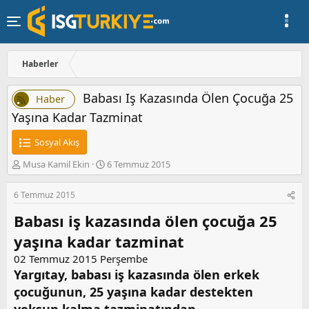
Haberler
Babası Iş Kazasında Ölen Çocuğa 25
Haber
Yaşına Kadar Tazminat
Sosyal Akış
K
B
Musa Kamil Ekin
6 Temmuz 2015
o
a
n
ş
6 Temmuz 2015
u
l
y
a
Babası iş kazasında ölen çocuğa 25
u
n
yaşına kadar tazminat
b
g
a
ı
02 Temmuz 2015 Perşembe
ş
ç
Yargıtay, babası iş kazasında ölen erkek
l
t
a
a
çocuğunun, 25 yaşına kadar destekten
t
r