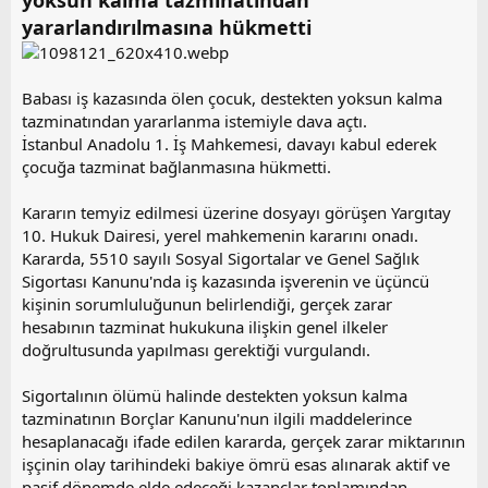
yoksun kalma tazminatından
a
i
yararlandırılmasına hükmetti
n
h
i
Babası iş kazasında ölen çocuk, destekten yoksun kalma
tazminatından yararlanma istemiyle dava açtı.
İstanbul Anadolu 1. İş Mahkemesi, davayı kabul ederek
çocuğa tazminat bağlanmasına hükmetti.
Kararın temyiz edilmesi üzerine dosyayı görüşen Yargıtay
10. Hukuk Dairesi, yerel mahkemenin kararını onadı.
Kararda, 5510 sayılı Sosyal Sigortalar ve Genel Sağlık
Sigortası Kanunu'nda iş kazasında işverenin ve üçüncü
kişinin sorumluluğunun belirlendiği, gerçek zarar
hesabının tazminat hukukuna ilişkin genel ilkeler
doğrultusunda yapılması gerektiği vurgulandı.
Sigortalının ölümü halinde destekten yoksun kalma
tazminatının Borçlar Kanunu'nun ilgili maddelerince
hesaplanacağı ifade edilen kararda, gerçek zarar miktarının
işçinin olay tarihindeki bakiye ömrü esas alınarak aktif ve
pasif dönemde elde edeceği kazançlar toplamından