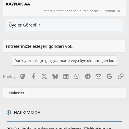
KAYNAK AA
Yönetici tarafından son düzenlenen:
10 Temmuz 2015
Üyeler Görebilir
Filtrelerinizle eşleşen gönderi yok.
Yanıt yazmak için giriş yapmanız veya üye olmanız gerekir.
Mastodon
Facebook
X
Bluesky
LinkedIn
WhatsApp
Telegram
E-posta
Google
Li
Paylaş:
Haberler
HAKKIMIZDA
2013 yılında kurulan çevrimiçi ağımız, Türkiye'nin en