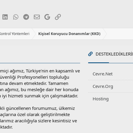
k
i
l
e
luesky
LinkedIn
WhatsApp
Telegram
E-posta
Google
Link
r
:
 Kontrol Yöntemleri
Kişisel Koruyucu Donanımlar (KKD)
DESTEKLEDIKLERI
miçi ağımız, Türkiye'nin en kapsamlı ve
Cevre.Net
 Güvenliği Profesyonelleri topluluğu
atına devam etmektedir. Tamamen
Cevre.Org
an ağımız, bu mesleğe dair her konuda
en iyi hizmeti sunmak için çalışmaktadır.
Hosting
rekli güncellenen forumumuz, ülkemiz
yaçlarına özel olarak geliştirilmekte
rımız aracılığıyla sizlere kesintisiz ve
ktadır.