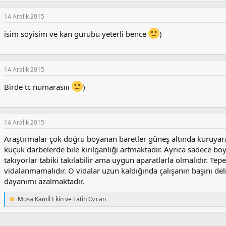
e
p
k
14 Aralık 2015
i
l
isim soyisim ve kan gurubu yeterli bence
)
e
r
:
14 Aralık 2015
Birde tc numarasııı
)
14 Aralık 2015
Araştırmalar çok doğru boyanan baretler güneş altında kuruya
küçük darbelerde bile kırılganlığı artmaktadır. Ayrıca sadece bo
takıyorlar tabiki takılabilir ama uygun aparatlarla olmalıdır. Tep
vidalanmamalıdır. O vidalar uzun kaldığında çalışanın başını del
dayanımı azalmaktadır.
Musa Kamil Ekin
ve
Fatih Özcan
T
e
p