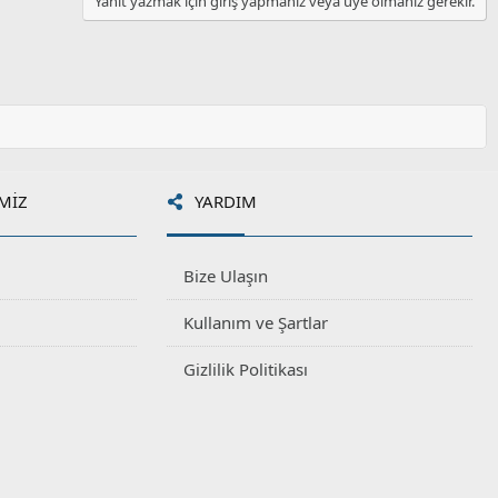
Yanıt yazmak için giriş yapmanız veya üye olmanız gerekir.
y
l
a
MIZ
YARDIM
Bize Ulaşın
Kullanım ve Şartlar
Gizlilik Politikası