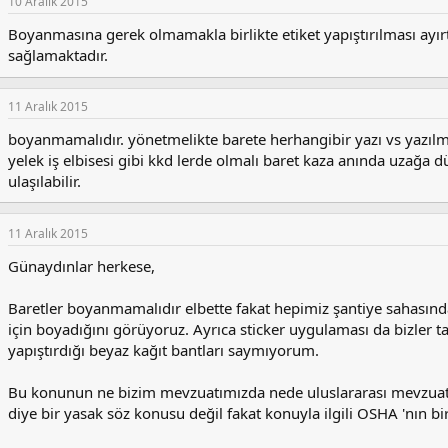
10 Aralık 2015
r
:
Boyanmasına gerek olmamakla birlikte etiket yapıştırılması ayırt 
sağlamaktadır.
11 Aralık 2015
boyanmamalıdır. yönetmelikte barete herhangibir yazı vs yazılm
yelek iş elbisesi gibi kkd lerde olmalı baret kaza anında uzağa dü
ulaşılabilir.
11 Aralık 2015
Günaydınlar herkese,
Baretler boyanmamalıdır elbette fakat hepimiz şantiye sahasında i
için boyadığını görüyoruz. Ayrıca sticker uygulaması da bizler ta
yapıştırdığı beyaz kağıt bantları saymıyorum.
Bu konunun ne bizim mevzuatımızda nede uluslararası mevzuatt
diye bir yasak söz konusu değil fakat konuyla ilgili OSHA 'nın bi