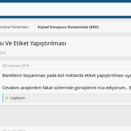
 Kontrol Yöntemleri
Kişisel Koruyucu Donanımlar (KKD)
 Ve Etiket Yapıştırılması
2014
28 Haziran 2014
Baretlerin boyanması yada bol miktarda etiket yapıştırılması 
Cevabını araştırdım fakat sizlerinde görüşlerini rica ediyorum..
caglayan
T
e
p
k
i
l
e