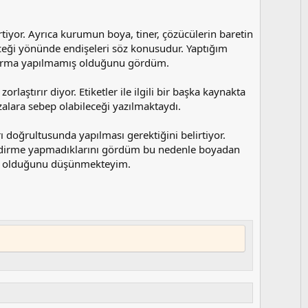
y
l
a
rtiyor. Ayrıca kurumun boya, tiner, çözücülerin baretin
ceği yönünde endişeleri söz konusudur. Yaptığım
raştırma yapılmamış olduğunu gördüm.
rlaştırır diyor. Etiketler ile ilgili bir başka kaynakta
kazalara sebep olabileceği yazılmaktaydı.
ı doğrultusunda yapılması gerektiğini belirtiyor.
lendirme yapmadıklarını gördüm bu nedenle boyadan
da olduğunu düşünmekteyim.