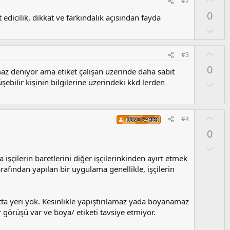
#2
y
0
edicilik, dikkat ve farkındalık açısından fayda
l
a
O
l
u
O
#3
m
y
0
s
az deniyor ama etiket çalışan üzerinde daha sabit
l
u
şebilir kişinin bilgilerine üzerindeki kkd lerden
a
O
z
l
o
u
y
m
O
#4
l
KONU SAHIBI
s
y
a
0
u
l
z
a
O
o
l
şçilerin baretlerini diğer işçilerinkinden ayırt etmek
y
u
rafından yapılan bir uygulama genellikle, işçilerin
l
m
a
s
u
a yeri yok. Kesinlikle yapıştırılamaz yada boyanamaz
z
r görüşü var ve boya/ etiketi tavsiye etmiyor.
o