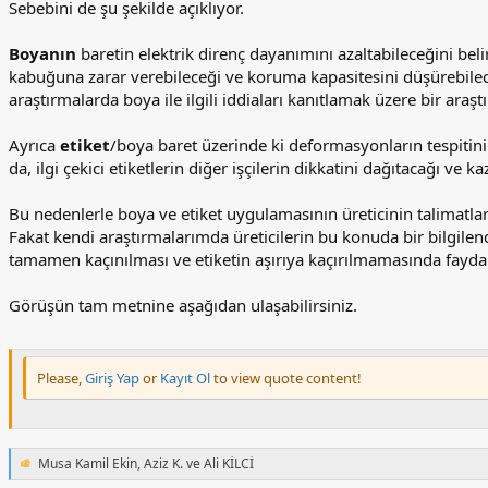
Sebebini de şu şekilde açıklıyor.
Boyanın
baretin elektrik direnç dayanımını azaltabileceğini beli
kabuğuna zarar verebileceği ve koruma kapasitesini düşürebile
araştırmalarda boya ile ilgili iddiaları kanıtlamak üzere bir a
Ayrıca
etiket
/boya baret üzerinde ki deformasyonların tespitini zo
da, ilgi çekici etiketlerin diğer işçilerin dikkatini dağıtacağı ve 
Bu nedenlerle boya ve etiket uygulamasının üreticinin talimatlar
Fakat kendi araştırmalarımda üreticilerin bu konuda bir bilgi
tamamen kaçınılması ve etiketin aşırıya kaçırılmamasında fay
Görüşün tam metnine aşağıdan ulaşabilirsiniz.
Please,
Giriş Yap
or
Kayıt Ol
to view quote content!
Musa Kamil Ekin
,
Aziz K.
ve
Ali KİLCİ
T