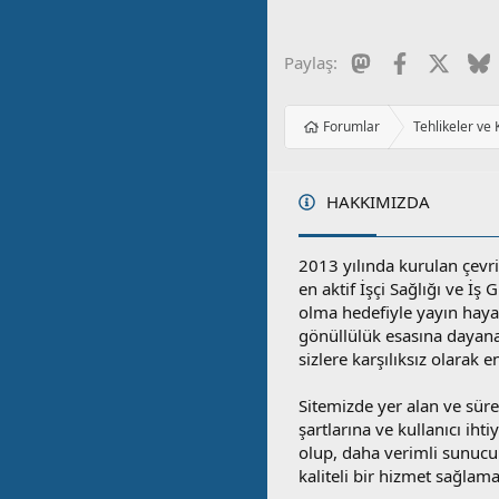
Mastodon
Facebook
X
B
Paylaş:
Forumlar
Tehlikeler ve
HAKKIMIZDA
2013 yılında kurulan çevri
en aktif İşçi Sağlığı ve İş
olma hedefiyle yayın hay
gönüllülük esasına dayan
sizlere karşılıksız olarak 
Sitemizde yer alan ve sü
şartlarına ve kullanıcı ihti
olup, daha verimli sunucula
kaliteli bir hizmet sağlama