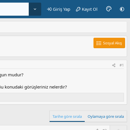
Giriş Yap
Kayıt Ol
Sosyal Akış
#1
uygun mudur?
 Bu konudaki görüşleriniz nelerdir?
Tarihe göre sırala
Oylamaya göre sırala
O