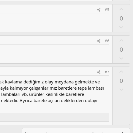
O
#5
y
0
l
a
O
l
u
O
#6
m
y
0
s
l
u
a
O
z
l
o
u
O
#7
y
m
y
l
0
s
rak kavlama dediğimiz olay meydana gelmekte ve
l
a
u
yayla kalmıyor çalışanlarımız baretlere tepe lambası
a
O
z
l
e lambaları vb. ürünler kesinlikle baretlere
o
u
mektedir. Ayrıca barete açılan deliklerden dolayı
y
m
l
s
a
u
z
o