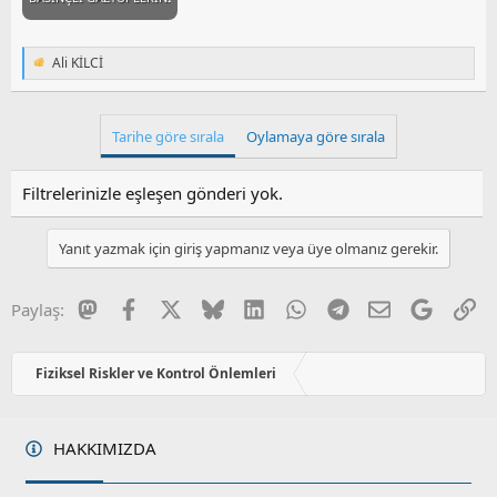
Ali KİLCİ
T
e
p
k
Tarihe göre sırala
Oylamaya göre sırala
i
l
e
Filtrelerinizle eşleşen gönderi yok.
r
:
Yanıt yazmak için giriş yapmanız veya üye olmanız gerekir.
Mastodon
Facebook
X
Bluesky
LinkedIn
WhatsApp
Telegram
E-posta
Google
Li
Paylaş:
Fiziksel Riskler ve Kontrol Önlemleri
HAKKIMIZDA