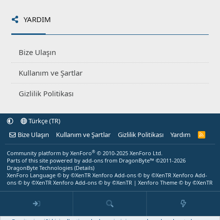
YARDIM
Bize Ulaşın
Kullanım ve Şartlar
Gizlilik Politikası
Türkçe (TR)
Bize Ulaşın
Kullanım ve Şartlar
Gizlilik Politikası
Yardım
R
S
S
®
Community platform by XenForo
© 2010-2025 XenForo Ltd.
Parts of this site powered by
add-ons from DragonByte™
©2011-2026
DragonByte Technologies
(
Details
)
XenForo Language © by ©XenTR
Xenforo Add-ons
© by ©XenTR
Xenforo Add-
ons
© by ©XenTR
Xenforo Add-ons
© by ©XenTR
|
Xenforo Theme
© by ©XenTR