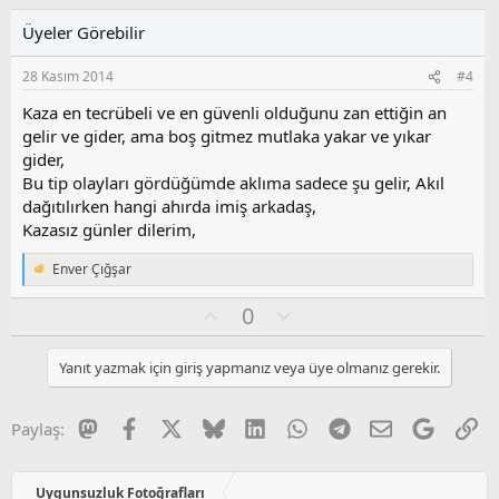
a
l
u
Üyeler Görebilir
a
m
s
28 Kasım 2014
#4
u
z
Kaza en tecrübeli ve en güvenli olduğunu zan ettiğin an
o
gelir ve gider, ama boş gitmez mutlaka yakar ve yıkar
y
gider,
l
Bu tip olayları gördüğümde aklıma sadece şu gelir, Akıl
a
dağıtılırken hangi ahırda imiş arkadaş,
Kazasız günler dilerim,
Enver Çığşar
T
e
O
O
0
p
k
y
l
i
l
u
l
Yanıt yazmak için giriş yapmanız veya üye olmanız gerekir.
a
m
e
s
r
:
u
Mastodon
Facebook
X
Bluesky
LinkedIn
WhatsApp
Telegram
E-posta
Google
Li
Paylaş:
z
o
y
Uygunsuzluk Fotoğrafları