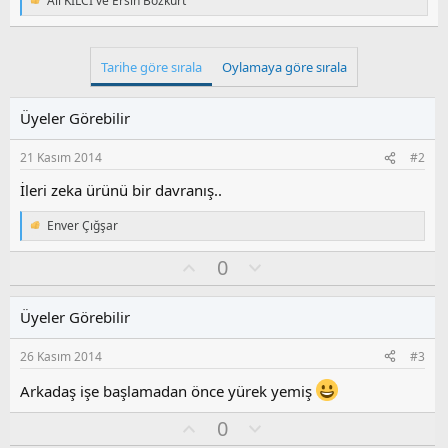
Ali KİLCİ
ve
Ersin Bozkurt
T
i
e
p
k
Tarihe göre sırala
Oylamaya göre sırala
i
l
e
Üyeler Görebilir
r
:
21 Kasım 2014
#2
İleri zeka ürünü bir davranış..
Enver Çığşar
T
e
O
O
0
p
k
y
l
i
l
u
l
Üyeler Görebilir
a
m
e
s
r
26 Kasım 2014
#3
:
u
z
Arkadaş işe başlamadan önce yürek yemiş
o
y
O
O
0
l
y
l