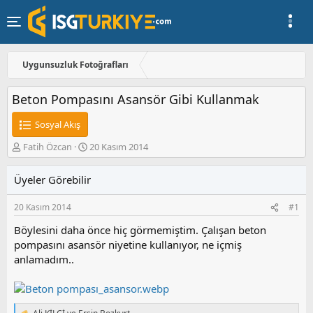
Uygunsuzluk Fotoğrafları
Beton Pompasını Asansör Gibi Kullanmak
Sosyal Akış
K
B
Fatih Özcan
20 Kasım 2014
o
a
n
ş
Üyeler Görebilir
u
l
y
a
20 Kasım 2014
#1
u
n
b
g
Böylesini daha önce hiç görmemiştim. Çalışan beton
a
ı
pompasını asansör niyetine kullanıyor, ne içmiş
ş
ç
anlamadım..
l
t
a
a
t
r
a
i
n
h