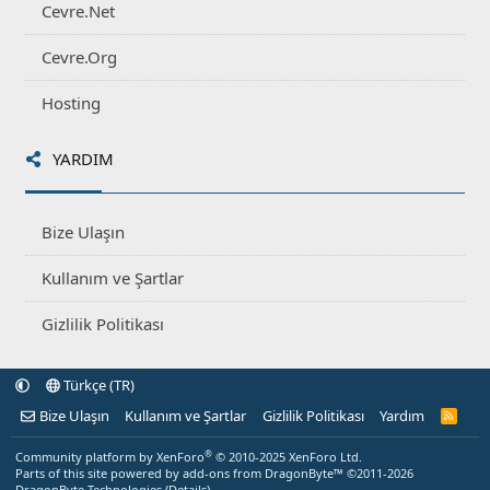
Cevre.Net
Cevre.Org
Hosting
YARDIM
Bize Ulaşın
Kullanım ve Şartlar
Gizlilik Politikası
Türkçe (TR)
Bize Ulaşın
Kullanım ve Şartlar
Gizlilik Politikası
Yardım
R
S
S
®
Community platform by XenForo
© 2010-2025 XenForo Ltd.
Parts of this site powered by
add-ons from DragonByte™
©2011-2026
DragonByte Technologies
(
Details
)