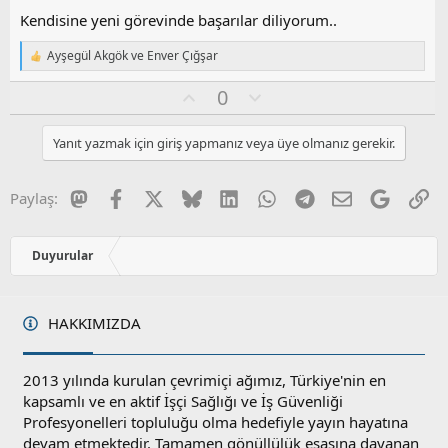
a
Kendisine yeni görevinde başarılar diliyorum..
Ayşegül Akgök
ve
Enver Çığşar
T
e
O
O
0
p
k
y
l
i
l
u
l
Yanıt yazmak için giriş yapmanız veya üye olmanız gerekir.
a
m
e
s
r
:
u
Mastodon
Facebook
X
Bluesky
LinkedIn
WhatsApp
Telegram
E-posta
Google
Li
Paylaş:
z
o
y
Duyurular
l
a
HAKKIMIZDA
2013 yılında kurulan çevrimiçi ağımız, Türkiye'nin en
kapsamlı ve en aktif İşçi Sağlığı ve İş Güvenliği
Profesyonelleri topluluğu olma hedefiyle yayın hayatına
devam etmektedir. Tamamen gönüllülük esasına dayanan