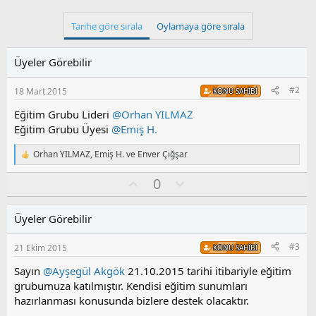
p
k
Tarihe göre sırala
Oylamaya göre sırala
i
l
e
Üyeler Görebilir
r
:
#2
18 Mart 2015
KONU SAHIBI
Eğitim Grubu Lideri
@Orhan YILMAZ
Eğitim Grubu Üyesi
@Emiş H.
Orhan YILMAZ
,
Emiş H.
ve
Enver Çığşar
T
e
O
O
0
p
k
y
l
i
l
u
l
Üyeler Görebilir
a
m
e
s
r
#3
21 Ekim 2015
KONU SAHIBI
:
u
z
Sayın
@Ayşegül Akgök
21.10.2015 tarihi itibariyle eğitim
o
grubumuza katılmıştır. Kendisi eğitim sunumları
y
hazırlanması konusunda bizlere destek olacaktır.
l