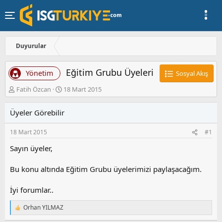
Duyurular
Eğitim Grubu Üyeleri
Yönetim
Sosyal Akış
K
B
Fatih Özcan
18 Mart 2015
o
a
n
ş
Üyeler Görebilir
u
l
y
a
18 Mart 2015
#1
u
n
b
g
Sayın üyeler,
a
ı
ş
ç
Bu konu altında Eğitim Grubu üyelerimizi paylaşacağım.
l
t
a
a
t
r
İyi forumlar..
a
i
n
h
Orhan YILMAZ
T
i
e