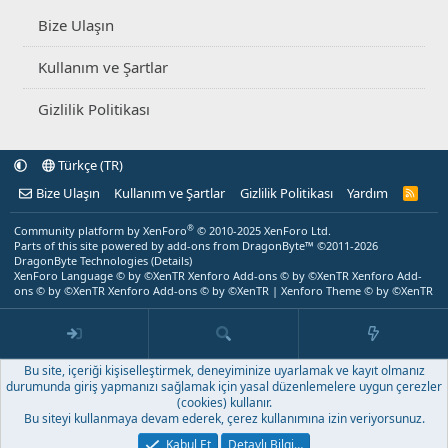
Bize Ulaşın
Kullanım ve Şartlar
Gizlilik Politikası
Türkçe (TR)
Bize Ulaşın
Kullanım ve Şartlar
Gizlilik Politikası
Yardım
R
S
S
®
Community platform by XenForo
© 2010-2025 XenForo Ltd.
Parts of this site powered by
add-ons from DragonByte™
©2011-2026
DragonByte Technologies
(
Details
)
XenForo Language © by ©XenTR
Xenforo Add-ons
© by ©XenTR
Xenforo Add-
ons
© by ©XenTR
Xenforo Add-ons
© by ©XenTR
|
Xenforo Theme
© by ©XenTR
Bu site, içeriği kişiselleştirmek, deneyiminize uyarlamak ve kayıt olmanız
durumunda giriş yapmanızı sağlamak için yasal düzenlemelere uygun çerezler
(cookies) kullanır.
Bu siteyi kullanmaya devam ederek, çerez kullanımına izin veriyorsunuz.
Kabul Et
Detaylı Bilgi…