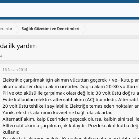
orumlar
Sağlık Gözetimi ve Denetimleri
da ilk yardım
14
16 Nisan 2014
Elektrikle çarpılmak için akımın vücuttan geçerek + ve - kutupla
akümülatörler doğru akım üretirler. Doğru akım 20-30 volttan 
Pil ve oto aküsü ile çarpılmak olası değildir. 30 volt üstü doğru a
Evde kullanılan elektrik alternatif akım (AC) tipindedir. Alternat
20 volt üstü tehlikeli sayılabilir. Elektriğe temas eden noktalar a
Yanık, elektrik akımının kuvvetine bağlı olarak artar.
Alternatif akım, kalp üzerinden geçecek olursa, kalbin sinirsel ile
Allternatif akımla çarpılma çok kolaydır. Prizdeki aktif kutba d
kullanır.
Su, elektrik akımını iyi iletir. Kuruyken iletken olmayan tahta, pla