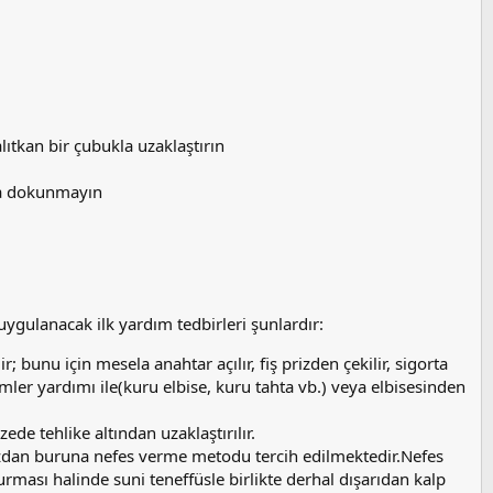
alıtkan bir çubukla uzaklaştırın
ksa dokunmayın
uygulanacak ilk yardım tedbirleri şunlardır:
; bunu için mesela anahtar açılır, fiş prizden çekilir, sigorta
ler yardımı ile(kuru elbise, kuru tahta vb.) veya elbisesinden
de tehlike altından uzaklaştırılır.
ağızdan buruna nefes verme metodu tercih edilmektedir.Nefes
rması halinde suni teneffüsle birlikte derhal dışarıdan kalp