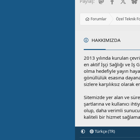
Mastodon
Facebook
X
B
Paylaş:
Forumlar
Özel Teknik F
HAKKIMIZDA
2013 yılında kurulan çevri
en aktif İşçi Sağlığı ve İş
olma hedefiyle yayın hay
gönüllülük esasına dayan
sizlere karşılıksız olarak 
Sitemizde yer alan ve sü
şartlarına ve kullanıcı ihti
olup, daha verimli sunucula
kaliteli bir hizmet sağlama
Türkçe (TR)