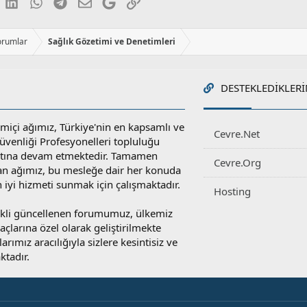
luesky
LinkedIn
WhatsApp
Telegram
E-posta
Google
Link
orumlar
Sağlık Gözetimi ve Denetimleri
DESTEKLEDIKLERI
miçi ağımız, Türkiye'nin en kapsamlı ve
Cevre.Net
 Güvenliği Profesyonelleri topluluğu
atına devam etmektedir. Tamamen
Cevre.Org
an ağımız, bu mesleğe dair her konuda
en iyi hizmeti sunmak için çalışmaktadır.
Hosting
rekli güncellenen forumumuz, ülkemiz
yaçlarına özel olarak geliştirilmekte
rımız aracılığıyla sizlere kesintisiz ve
ktadır.