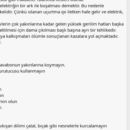
 elektriğin bir ark ile boşalması demektir. Bu nedenle
elidir. Çünkü ıslanan uçurtma ipi iletken hale gelir ve elektrik,
erin çok yakınlarına kadar gelen yüksek gerilim hatları başka
ltilmesi için dama çıkılması başlı başına ayrı bir tehlikedir.
aya kalkışmaları ölümle sonuçlanan kazalara yol açmaktadır.
.
e lavabonun yakınlarına koymayın.
 kurutucusu kullanmayın
n
ın
emin olun
n
ıkışan dilimi çatal, bıçak gibi nesnelerle kurcalamayın