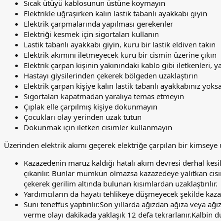
Sıcak ütüyü kablosunun üstüne koymayın
Elektrikle uğraşırken kalın lastik tabanlı ayakkabı giyin
Elektrik çarpmalarında yapılması gerekenler
Elektriği kesmek için sigortaları kullanın
Lastik tabanlı ayakkabı giyin, kuru bir lastik eldiven takın
Elektrik akımını iletmeyecek kuru bir cismin üzerine çıkın
Elektrik çarpan kişinin yakınındaki kablo gibi iletkenleri, y
Hastayı giysilerinden çekerek bölgeden uzaklaştırın
Elektrik çarpan kişiye kalın lastik tabanlı ayakkabınız yo
Sigortaları kapatmadan yaralıya temas etmeyin
Çıplak elle çarpılmış kişiye dokunmayın
Çocukları olay yerinden uzak tutun
Dokunmak için iletken cisimler kullanmayın
Üzerinden elektrik akımı geçerek elektriğe çarpılan bir kimseye 
Kazazedenin maruz kaldığı hatalı akım devresi derhal kesilir
çıkarılır. Bunlar mümkün olmazsa kazazedeye yalıtkan cisim
çekerek gerilim altında bulunan kısımlardan uzaklaştırılır.
Yardımcıların da hayatı tehlikeye düşmeyecek şekilde kazaze
Suni teneffüs yaptırılır.Son yıllarda ağızdan ağıza veya 
verme olayı dakikada yaklaşık 12 defa tekrarlanır.Kalbin du