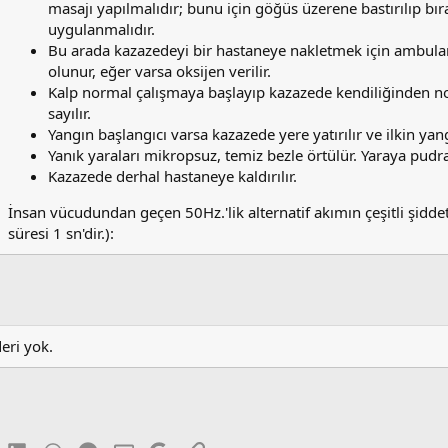
masajı yapılmalıdır; bunu için göğüs üzerene bastırılıp bır
uygulanmalıdır.
Bu arada kazazedeyi bir hastaneye nakletmek için ambulan
olunur, eğer varsa oksijen verilir.
Kalp normal çalışmaya başlayıp kazazede kendiliğinden nor
sayılır.
Yangın başlangıcı varsa kazazede yere yatırılır ve ilkin ya
Yanık yaraları mikropsuz, temiz bezle örtülür. Yaraya pu
Kazazede derhal hastaneye kaldırılır.
İnsan vücudundan geçen 50Hz.'lik alternatif akımın çeşitli şiddetle
süresi 1 sn'dir.):
deri yok.