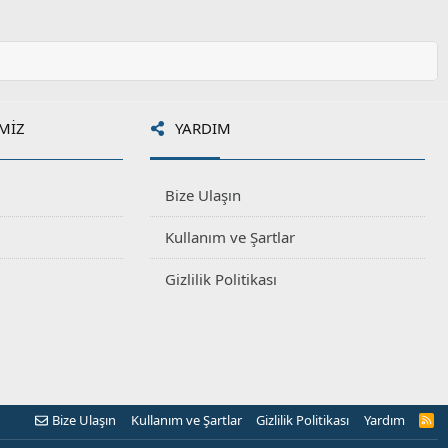
MIZ
YARDIM
Bize Ulaşın
Kullanım ve Şartlar
Gizlilik Politikası
Bize Ulaşın
Kullanım ve Şartlar
Gizlilik Politikası
Yardım
R
S
S