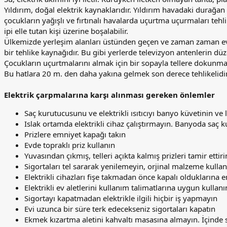
Yıldırım, doğal elektrik kaynaklarıdır. Yıldırım havadaki durağan
çocukların yağışlı ve fırtınalı havalarda uçurtma uçurmaları tehlik
ipi elle tutan kişi üzerine boşalabilir.
Ülkemizde yerleşim alanları üstünden geçen ve zaman zaman evl
bir tehlike kaynağıdır. Bu gibi yerlerde televizyon antenlerin düze
Çocukların uçurtmalarını almak için bir sopayla tellere dokunm
Bu hatlara 20 m. den daha yakına gelmek son derece tehlikelidir
Elektrik çarpmalarına karşı alınması gereken önlemler
Saç kurutucusunu ve elektrikli ısıtıcıyı banyo küvetinin v
Islak ortamda elektrikli cihaz çalıştırmayın. Banyoda saç
Prizlere emniyet kapağı takın
Evde topraklı priz kullanın
Yuvasından çıkmış, telleri açıkta kalmış prizleri tamir ettiri
Sigortaları tel sararak yenilemeyin, orjinal malzeme kullan
Elektrikli cihazları fişe takmadan önce kapalı olduklarına 
Elektrikli ev aletlerini kullanım talimatlarına uygun kullanı
Sigortayı kapatmadan elektrikle ilgili hiçbir iş yapmayın
Evi uzunca bir süre terk edecekseniz sigortaları kapatın
Ekmek kızartma aletini kahvaltı masasına almayın. İçinde s