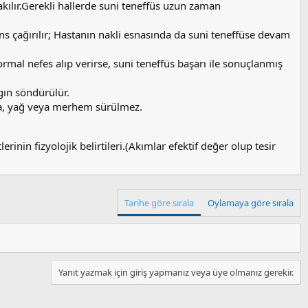
akılır.Gerekli hallerde suni teneffüs uzun zaman
s çağırılır; Hastanın nakli esnasında da suni teneffüse devam
mal nefes alıp verirse, suni teneffüs başarı ile sonuçlanmış
ngın söndürülür.
dra, yağ veya merhem sürülmez.
rinin fizyolojik belirtileri.(Akımlar efektif değer olup tesir
Tarihe göre sırala
Oylamaya göre sırala
Yanıt yazmak için giriş yapmanız veya üye olmanız gerekir.