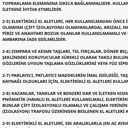
TOPRAKLAMA ELEMANINA SIKICA BAĞLANMALIDIR. KULLANI
İLETKENİ İHTİVA ETMELİDİR.
2-5) ELEKTİRİKLİ EL ALETLERİ, HER KULLANILMADAN ÖNCE
OLMAYAN (ÇİFT İZOLASYONU OLMAYANLARDA), ARIZALI, MO
PİRİZ VE ANAHTARI BOZUK OLANLAR KULLANILMAMALI VE
AMBARINA İADE EDİLMELİDİR.
2-6) ZIMPARA VE KESME TAŞLARI, TEL FIRÇALAR, DÖNER BI
ŞEKLİNDEKİ KORUYUCULAR SÜREKLİ OLARAK TAKILI BULUN
GÖZLERİNE UYGUN TAŞLAMA GÖZLÜKLERİNİ VEYA YÜZ SİPE
2-7) PARLAYICI, PATLAYICI MADDELERİN İMAL EDİLDİĞİ, TA
KAYNAĞI OLDUKLARI İÇİN, ELEKTİRİKLİ EL ALETLERİ KULL
2-8) KAZANLAR, TANKLAR VE BENZERİ DAR VE İLETKEN KISI
PNÖMATİK (HAVALI) EL ALETLERİ KULLANILMALI, ELEKTİRİ
BUNLAR ÇİFT İZOLASYONLU OLAMALI VE ÇALIŞMA YERİNİN
(İZOLASYON) TRAFOSU ÜZERİNDEN BESLENEN EL ALETLERİ 
2-9) ELEKTİRİKLİ EL ALETLERİ, SIK ARALIKLARLA (EN AZ AY