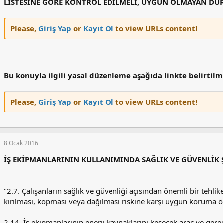
LİSTESİNE GÖRE KONTROL EDİLMELİ, UYGUN OLMAYAN DU
Please,
Giriş Yap
or
Kayıt Ol
to view URLs content!
Bu konuyla ilgili yasal düzenleme aşağıda linkte belirtilmiş
Please,
Giriş Yap
or
Kayıt Ol
to view URLs content!
8 Ocak 2016
İŞ EKİPMANLARININ KULLANIMINDA SAĞLIK VE GÜVENLİK 
"2.7. Çalışanların sağlık ve güvenliği açısından önemli bir tehlik
kırılması, kopması veya dağılması riskine karşı uygun koruma ön
2.14. İş ekipmanlarının enerji kaynaklarını kesecek araç ve gereçl