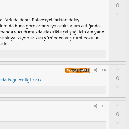
s
y
0
u
l
z
a
O
o
l
el fark da denir. Potansiyel farktan dolayı
y
u
ım da buna göre artar veya azalır. Akım aktığında
l
m
zamanda vucudumuzda elektrikle çalıştığı için amiyane
a
s
de sinyalizsyon arızası yüzünden atış ritmi bozulur.
u
lir.
z
o
y
l
O
a
#6
KONU SAHIBI
y
0
l
nda-is-guvenligi.771/
a
O
l
u
m
O
#7
s
y
0
u
l
z
a
O
o
l