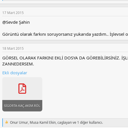
e
p
k
17 Mart 2015
i
l
@Sevde Şahin
e
r
Görüntü olarak farkını soruyorsanız yukarıda yazdım.. İşlevsel 
:
18 Mart 2015
GÖRSEL OLARAK FARKINI EKLİ DOSYA DA GÖREBİLİRSİNİZ. İŞ
ZANNEDERSEM.
Ekli dosyalar
SİGORTA-KAÇ.AKIM.RÖL..pdf
Onur Umur
,
Musa Kamil Ekin
,
caglayan
ve 1 diğer kullanıcı.
T