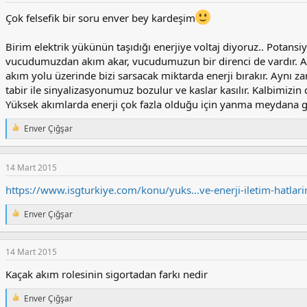
i
l
Çok felsefik bir soru enver bey kardeşim
e
r
Birim elektrik yükünün taşıdığı enerjiye voltaj diyoruz.. Potansiy
:
vucudumuzdan akım akar, vucudumuzun bir direnci de vardır. Ak
akım yolu üzerinde bizi sarsacak miktarda enerji bırakır. Aynı 
tabir ile sinyalizasyonumuz bozulur ve kaslar kasılır. Kalbimizin 
Yüksek akımlarda enerji çok fazla olduğu için yanma meydana ge
Enver Çığşar
T
e
p
k
14 Mart 2015
i
l
https://www.isgturkiye.com/konu/yuks...ve-enerji-iletim-hatlari
e
r
Enver Çığşar
T
:
e
p
k
14 Mart 2015
i
Kaçak akım rolesinin sigortadan farkı nedir
l
e
r
Enver Çığşar
T
: