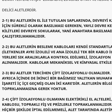
DELİCİ ALETLERDİR.
2-1) BU ALETLERİN EL İLE TUTULAN SAPLARINDA, DEVREYİ 
İÇİN SÜREKLİ OLARAK BASILMASI GEREKEN, YAYLI DEVRE KE
KİLİTLERİ DEVREYE SOKULARAK, YANİ ANAHTARA BASILMA
ÇALIŞTIRILMAMALIDIR.
2-2) BU ALETLERİN BESLEME KABLOLARI KENDİ STANDARTLA
(İLETKENLER AYRI İZOLELİ VE ANA İZOLELİ TEK BİR KABLO
YERLERİ SIK ARALIKLARLA KONTROL EDİLMELİ, İZOLASYON
ALINMALIDIR. KABLOLAR MEKANİKSEL VE KİMYASAL ETKİL
2-3) BU ALETLER TERCİHEN ÇİFT İZOLASYONLU OLMALIDIR.
AYRICA İÇİNDE DE İKİNCİ BİR BAĞIMSIZ YALITKAN MUHAF
İŞARETİ İÇ İÇE GEÇMİŞ OLAN İKİ KARE’DİR. ALETLERİN Bİ
TOPRKLANMASINA GEREK YOKTUR.
2-4) ÇİFT İZOLASYONLU OLMAYAN ELEKTİRİKLİ EL ALTELE
KABLOSU, TOPRAKLI FİŞ VE PRİZLERLE TOPRAKLANMALIDI
HİÇBİR ŞEKİLDE İPTAL EDİLMEMELİ, ALET TARAFINDA ALETİ