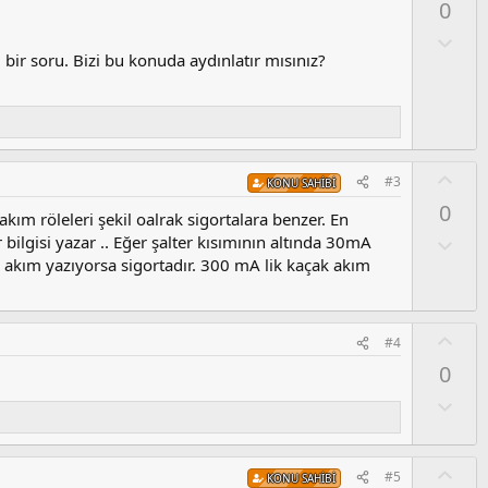
0
l
a
O
l
ım bir soru. Bizi bu konuda aydınlatır mısınız?
u
m
s
u
z
O
#3
KONU SAHIBI
o
y
0
y
l
kım röleleri şekil oalrak sigortalara benzer. En
l
a
O
 bilgisi yazar .. Eğer şalter kısımının altında 30mA
a
l
 akım yazıyorsa sigortadır. 300 mA lik kaçak akım
u
m
s
O
#4
u
y
0
z
l
o
a
O
y
l
l
u
a
m
O
#5
KONU SAHIBI