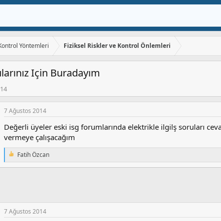
 Kontrol Yöntemleri
Fiziksel Riskler ve Kontrol Önlemleri
orularınız Için Buradayım
014
7 Ağustos 2014
Değerli üyeler eski isg forumlarında elektrikle ilgilş soruları ce
vermeye çalışacağım
Fatih Özcan
T
e
p
k
i
l
e
7 Ağustos 2014
r