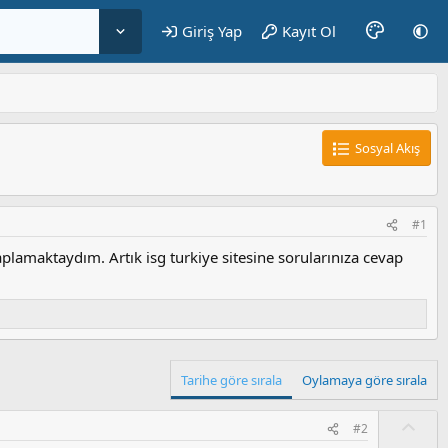
Giriş Yap
Kayıt Ol
Sosyal Akış
#1
vaplamaktaydım. Artık isg turkiye sitesine sorularınıza cevap
Tarihe göre sırala
Oylamaya göre sırala
O
#2
y