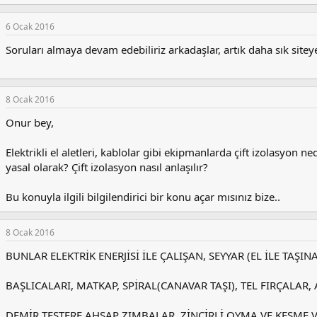
e
p
k
6 Ocak 2016
i
l
Soruları almaya devam edebiliriz arkadaşlar, artık daha sık sit
e
r
:
8 Ocak 2016
Onur bey,
Elektrikli el aletleri, kablolar gibi ekipmanlarda çift izolasyon 
yasal olarak? Çift izolasyon nasıl anlaşılır?
Bu konuyla ilgili bilgilendirici bir konu açar mısınız bize..
8 Ocak 2016
BUNLAR ELEKTRİK ENERJİSİ İLE ÇALIŞAN, SEYYAR (EL İLE TAŞIN
BAŞLICALARI, MATKAP, SPİRAL(CANAVAR TAŞI), TEL FIRÇALAR,
DEMİR TESTERE AHŞAP ZIMBALAR, ZİNCİRLİ OYMA VE KESME VE 