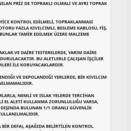
LAN PRİZ DE TOPRAKLI OLMALI VE AYRI TOPRAK
 İYİCE KONTROL EDİLMELİ, TOPRAKLANMASI
TORU FAZLA KIVILCIMLI, BESLEME KABLOSU, FİŞ,
 BUNLAR TAMİR EDİLMEK ÜZERE MALZEME
ÇAKLAR VE DAİRE TESTERELERDE, YARIM DAİRE
DURULACAKTIR. BU ALETLERLE ÇALIŞAN İŞÇİLER
RLERİ İLE KORUYACAKLARDIR.
ŞINDIĞI VE DEPOLANDIĞI YERLERDE, BİR KIVILCIM
ANILMAMALIDIR.
MLARLA, NEMLİ VE ISLAK YELERDE TERCİHAN
KLİ EL ALETİ KULLANMA ZORUNLULUĞU VARSA,
 DIŞINDA BULUNAN 1/1 ORANLI GÜVENLİK
KULLANILMALIDIR.
DA BİR DEFA), AŞAĞIDA BELİRTİLEN KONTROL