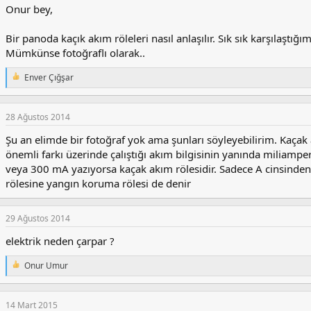
:
Onur bey,
Bir panoda kaçık akım röleleri nasıl anlaşılır. Sık sık karşılaştığ
Mümkünse fotoğraflı olarak..
Enver Çığşar
T
e
p
k
28 Ağustos 2014
i
l
Şu an elimde bir fotoğraf yok ama şunları söyleyebilirim. Kaçak a
e
önemli farkı üzerinde çalıştığı akım bilgisinin yanında miliamper
r
veya 300 mA yazıyorsa kaçak akım rölesidir. Sadece A cinsinden
:
rölesine yangın koruma rölesi de denir
29 Ağustos 2014
elektrik neden çarpar ?
Onur Umur
T
e
p
k
14 Mart 2015