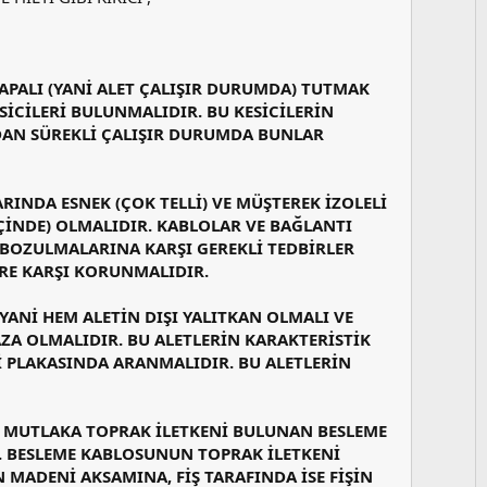
s
u
z
o
KAPALI (YANİ ALET ÇALIŞIR DURUMDA) TUTMAK
y
SİCİLERİ BULUNMALIDIR. BU KESİCİLERİN
l
DAN SÜREKLİ ÇALIŞIR DURUMDA BUNLAR
a
RINDA ESNEK (ÇOK TELLİ) VE MÜŞTEREK İZOLELİ
 İÇİNDE) OLMALIDIR. KABLOLAR VE BAĞLANTI
 BOZULMALARINA KARŞI GEREKLİ TEDBİRLER
ERE KARŞI KORUNMALIDIR.
 YANİ HEM ALETİN DIŞI YALITKAN OLMALI VE
AZA OLMALIDIR. BU ALETLERİN KARAKTERİSTİK
LGİ PLAKASINDA ARANMALIDIR. BU ALETLERİN
Rİ, MUTLAKA TOPRAK İLETKENİ BULUNAN BESLEME
R. BESLEME KABLOSUNUN TOPRAK İLETKENİ
N MADENİ AKSAMINA, FİŞ TARAFINDA İSE FİŞİN