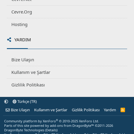
Cevre.Org
Hosting
YARDIM
Bize Ulaşın
Kullanım ve Şartlar
Gizlilik Politikası
Türkçe (TR)
Bize Ulaşın
Kullanım ve Şartlar
Gizlilik Politikası
Yardım
R
S
S
®
Community platform by XenForo
© 2010-2025 XenForo Ltd.
Parts of this site powered by
add-ons from DragonByte™
©2011-2026
DragonByte Technologies
(
Details
)