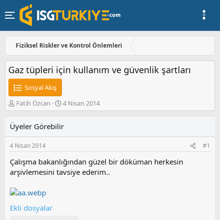
Fiziksel Riskler ve Kontrol Önlemleri
Gaz tüpleri için kullanım ve güvenlik şartları
Sosyal Akış
K
B
Fatih Özcan
4 Nisan 2014
o
a
n
ş
Üyeler Görebilir
u
l
y
a
4 Nisan 2014
#1
u
n
b
g
Çalışma bakanlığından güzel bir döküman herkesin
a
ı
arşivlemesini tavsiye ederim..
ş
ç
l
t
a
a
t
r
Ekli dosyalar
a
i
n
h