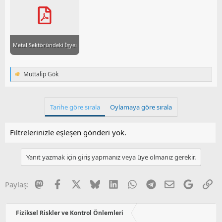
i
Metal Sektöründeki İşyerlerinde Gaz Tüpleri İçin Kullanım ve Güvenlik Şa....pdf
Muttalip Gök
T
e
p
k
Tarihe göre sırala
Oylamaya göre sırala
i
l
e
Filtrelerinizle eşleşen gönderi yok.
r
:
Yanıt yazmak için giriş yapmanız veya üye olmanız gerekir.
Mastodon
Facebook
X
Bluesky
LinkedIn
WhatsApp
Telegram
E-posta
Google
Li
Paylaş:
Fiziksel Riskler ve Kontrol Önlemleri