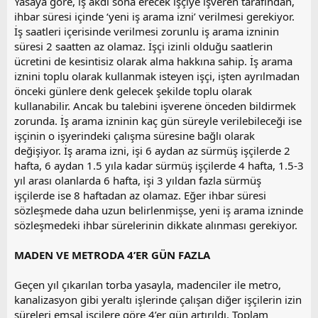
Yasaya göre, iş akdi sona erecek işçiye işveren tarafından,
ihbar süresi içinde ‘yeni iş arama izni’ verilmesi gerekiyor.
İş saatleri içerisinde verilmesi zorunlu iş arama izninin
süresi 2 saatten az olamaz. İşçi izinli olduğu saatlerin
ücretini de kesintisiz olarak alma hakkına sahip. İş arama
iznini toplu olarak kullanmak isteyen işçi, işten ayrılmadan
önceki günlere denk gelecek şekilde toplu olarak
kullanabilir. Ancak bu talebini işverene önceden bildirmek
zorunda. İş arama izninin kaç gün süreyle verilebileceği ise
işçinin o işyerindeki çalışma süresine bağlı olarak
değişiyor. İş arama izni, işi 6 aydan az sürmüş işçilerde 2
hafta, 6 aydan 1.5 yıla kadar sürmüş işçilerde 4 hafta, 1.5-3
yıl arası olanlarda 6 hafta, işi 3 yıldan fazla sürmüş
işçilerde ise 8 haftadan az olamaz. Eğer ihbar süresi
sözleşmede daha uzun belirlenmişse, yeni iş arama izninde
sözleşmedeki ihbar sürelerinin dikkate alınması gerekiyor.
MADEN VE METRODA 4’ER GÜN FAZLA
Geçen yıl çıkarılan torba yasayla, madenciler ile metro,
kanalizasyon gibi yeraltı işlerinde çalışan diğer işçilerin izin
süreleri emsal işçilere göre 4’er gün artırıldı. Toplam