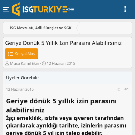
İSG Mevzuatı, Adli Süreçler ve SGK
Geriye Dönük 5 Yıllık Izin Parasını Alabilirsiniz
Sosyal Akış
K
B
Musa Kamil Ekin
12 Haziran 2015
o
a
n
ş
Üyeler Görebilir
u
l
y
a
12 Haziran 2015
#1
u
n
b
g
Geriye dönük 5 yıllık izin parasını
a
ı
ş
ç
alabilirsiniz
l
t
İşçi emeklilik, istifa veya işveren tarafından
a
a
t
r
çıkarılarak ayrıldığı tarihte, izinlerin parasını
a
i
geriye dönük 5 yıl için talep edebilir.
n
h