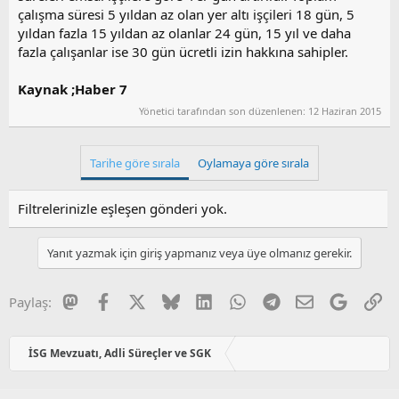
çalışma süresi 5 yıldan az olan yer altı işçileri 18 gün, 5
yıldan fazla 15 yıldan az olanlar 24 gün, 15 yıl ve daha
fazla çalışanlar ise 30 gün ücretli izin hakkına sahipler.
Kaynak ;Haber 7
Yönetici tarafından son düzenlenen:
12 Haziran 2015
Tarihe göre sırala
Oylamaya göre sırala
Filtrelerinizle eşleşen gönderi yok.
Yanıt yazmak için giriş yapmanız veya üye olmanız gerekir.
Mastodon
Facebook
X
Bluesky
LinkedIn
WhatsApp
Telegram
E-posta
Google
Li
Paylaş:
İSG Mevzuatı, Adli Süreçler ve SGK