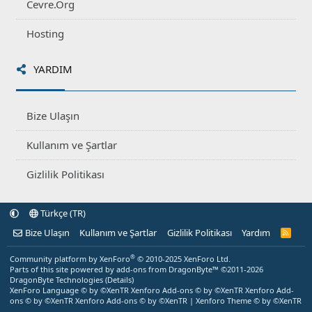
Cevre.Org
Hosting
YARDIM
Bize Ulaşın
Kullanım ve Şartlar
Gizlilik Politikası
Türkçe (TR)
Bize Ulaşın
Kullanım ve Şartlar
Gizlilik Politikası
Yardım
R
S
S
®
Community platform by XenForo
© 2010-2025 XenForo Ltd.
Parts of this site powered by
add-ons from DragonByte™
©2011-2026
DragonByte Technologies
(
Details
)
XenForo Language © by ©XenTR
Xenforo Add-ons
© by ©XenTR
Xenforo Add-
ons
© by ©XenTR
Xenforo Add-ons
© by ©XenTR
|
Xenforo Theme
© by ©XenTR