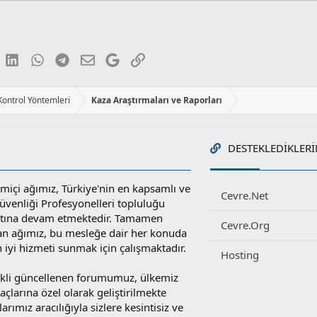
luesky
LinkedIn
WhatsApp
Telegram
E-posta
Google
Link
 Kontrol Yöntemleri
Kaza Araştırmaları ve Raporları
DESTEKLEDIKLERI
miçi ağımız, Türkiye'nin en kapsamlı ve
Cevre.Net
 Güvenliği Profesyonelleri topluluğu
atına devam etmektedir. Tamamen
Cevre.Org
an ağımız, bu mesleğe dair her konuda
en iyi hizmeti sunmak için çalışmaktadır.
Hosting
rekli güncellenen forumumuz, ülkemiz
yaçlarına özel olarak geliştirilmekte
rımız aracılığıyla sizlere kesintisiz ve