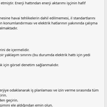
tmiştir. Enerji hattından enerji aktarımı işçinin hafif
sine havai tehlikelerin dahil edilmemesi, il standartlarını
man konumlandırması ve elektrik hatlarının yakınında çalışma
 almaktadır.
ini de içermelidir.
r yaklaşım sınırını (bu durumda elektrik hattı için yedi
k için görsel denetim sağlanmalıdır.
enerjiye odaklanarak iş planlaması ve izin verme sırasında tüm
irin.
den geçirin.
eşimini ele aldığından emin olun.