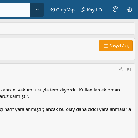
Giriş Yap
Kayıt Ol
Sosyal Akış
#1
ğıl kapısını vakumlu suyla temizliyordu. Kullanılan ekipman
aruz kalmıştır.
İşçi hafif yaralanmıştır; ancak bu olay daha ciddi yaralanmalarla