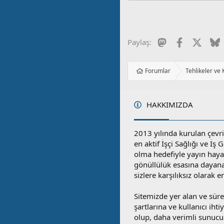
Mastodon
Facebook
X
B
Paylaş:
Forumlar
Tehlikeler ve
HAKKIMIZDA
2013 yılında kurulan çevri
en aktif İşçi Sağlığı ve İş
olma hedefiyle yayın hay
gönüllülük esasına dayan
sizlere karşılıksız olarak 
Sitemizde yer alan ve sü
şartlarına ve kullanıcı ihti
olup, daha verimli sunucula