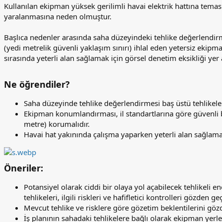
Kullanılan ekipman yüksek gerilimli havai elektrik hattına temas e
yaralanmasına neden olmuştur.
Başlıca nedenler arasında saha düzeyindeki tehlike değerlendirme
(yedi metrelik güvenli yaklaşım sınırı) ihlal eden yetersiz ekip
sırasında yeterli alan sağlamak için görsel denetim eksikliği yer
Ne öğrendiler?​
Saha düzeyinde tehlike değerlendirmesi baş üstü tehlikeler
Ekipman konumlandırması, il standartlarına göre güvenli bi
metre) korumalıdır.
Havai hat yakınında çalışma yaparken yeterli alan sağlama
Öneriler:​
Potansiyel olarak ciddi bir olaya yol açabilecek tehlikeli 
tehlikeleri, ilgili riskleri ve hafifletici kontrolleri gözden geç
Mevcut tehlike ve risklere göre gözetim beklentilerini göz
İş planının sahadaki tehlikelere bağlı olarak ekipman yerl