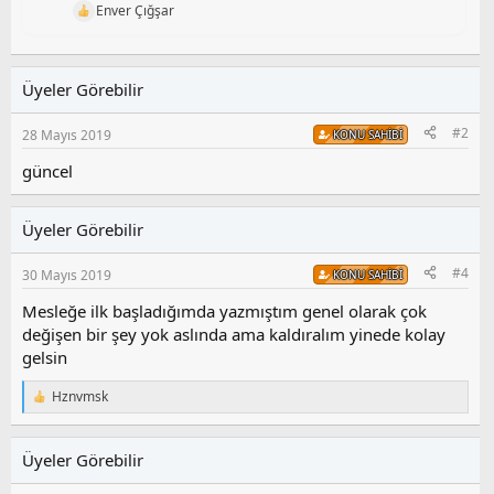
Enver Çığşar
T
e
p
k
Üyeler Görebilir
i
l
e
#2
28 Mayıs 2019
KONU SAHIBI
r
:
güncel
Üyeler Görebilir
#4
30 Mayıs 2019
KONU SAHIBI
Mesleğe ilk başladığımda yazmıştım genel olarak çok
değişen bir şey yok aslında ama kaldıralım yinede kolay
gelsin
Hznvmsk
T
e
p
k
Üyeler Görebilir
i
l