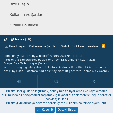
Bize Ulaşın
Kullanım ve Şartlar
Gizlilik Politikası
Türkçe (TR)
Bize Ulaşın
Kullanım ve Şartlar
Gizlilik Politikası
Yardım
R
S
S
®
Community platform by XenForo
© 2010-2025 XenForo Ltd.
Parts of this site powered by
add-ons from DragonByte™
©2011-2026
DragonByte Technologies
(
Details
)
XenForo Language © by ©XenTR
Xenforo Add-ons
© by ©XenTR
Xenforo Add-
ons
© by ©XenTR
Xenforo Add-ons
© by ©XenTR
|
Xenforo Theme
© by ©XenTR
Bu site, içeriği kişiselleştirmek, deneyiminize uyarlamak ve kayıt olmanız
durumunda giriş yapmanızı sağlamak için yasal düzenlemelere uygun çerezler
(cookies) kullanır.
Bu siteyi kullanmaya devam ederek, çerez kullanımına izin veriyorsunuz.
Kabul Et
Detaylı Bilgi…