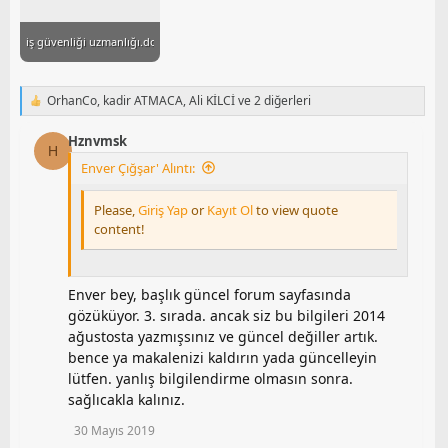
iş güvenliği uzmanlığı.docx
OrhanCo
,
kadir ATMACA
,
Ali KİLCİ
ve 2 diğerleri
T
e
p
Hznvmsk
H
k
Enver Çığşar' Alıntı:
i
l
e
Please,
Giriş Yap
or
Kayıt Ol
to view quote
r
content!
:
Enver bey, başlık güncel forum sayfasında
gözüküyor. 3. sırada. ancak siz bu bilgileri 2014
ağustosta yazmışsınız ve güncel değiller artık.
bence ya makalenizi kaldırın yada güncelleyin
lütfen. yanlış bilgilendirme olmasın sonra.
sağlıcakla kalınız.
30 Mayıs 2019