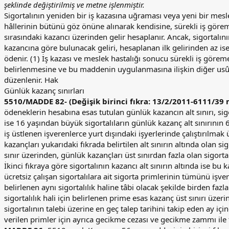
şeklinde değiştirilmiş ve metne işlenmiştir.
Sigortalının yeniden bir iş kazasına uğraması veya yeni bir mesl
hâllerinin bütünü göz önüne alınarak kendisine, sürekli iş görem
sırasındaki kazancı üzerinden gelir hesaplanır. Ancak, sigortalın
kazancına göre bulunacak geliri, hesaplanan ilk gelirinden az ise 
ödenir. (1) İş kazası ve meslek hastalığı sonucu sürekli iş gör
belirlenmesine ve bu maddenin uygulanmasına ilişkin diğer usûl
düzenlenir. Hak
Günlük kazanç sınırları
5510/MADDE 82- (Değişik birinci fıkra: 13/2/2011-6111/39 
ödeneklerin hesabına esas tutulan günlük kazancın alt sınırı, sigo
ise 16 yaşından büyük sigortalıların günlük kazanç alt sınırının
iş üstlenen işverenlerce yurt dışındaki işyerlerinde çalıştırılmak ü
kazançları yukarıdaki fıkrada belirtilen alt sınırın altında olan sig
sınır üzerinden, günlük kazançları üst sınırdan fazla olan sigorta
İkinci fıkraya göre sigortalının kazancı alt sınırın altında ise bu ka
ücretsiz çalışan sigortalılara ait sigorta primlerinin tümünü iş
belirlenen aynı sigortalılık haline tâbi olacak şekilde birden fa
sigortalılık hali için belirlenen prime esas kazanç üst sınırı üz
sigortalının talebi üzerine en geç talep tarihini takip eden ay içi
verilen primler için ayrıca gecikme cezası ve gecikme zammı il