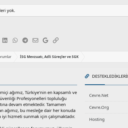
l
e
deri yok.
r
:
luesky
LinkedIn
WhatsApp
Telegram
E-posta
Google
Link
orumlar
İSG Mevzuatı, Adli Süreçler ve SGK
DESTEKLEDIKLERI
miçi ağımız, Türkiye'nin en kapsamlı ve
Cevre.Net
 Güvenliği Profesyonelleri topluluğu
atına devam etmektedir. Tamamen
Cevre.Org
an ağımız, bu mesleğe dair her konuda
en iyi hizmeti sunmak için çalışmaktadır.
Hosting