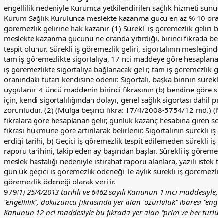
engellilik nedeniyle Kurumca yetkilendirilen sağlık hizmeti sunuc
Kurum Sağlık Kurulunca meslekte kazanma gücü en az % 10 oranın
göremezlik gelirine hak kazanır. (1) Sürekli iş göremezlik geliri 
meslekte kazanma gücünü ne oranda yitirdiği, birinci fıkrada bel
tespit olunur. Sürekli iş göremezlik geliri, sigortalının mesleğ
tam iş göremezlikte sigortalıya, 17 nci maddeye göre hesaplanan 
iş göremezlikte sigortalıya bağlanacak gelir, tam iş göremezlik 
oranındaki tutarı kendisine ödenir. Sigortalı, başka birinin sür
uygulanır. 4 üncü maddenin birinci fıkrasının (b) bendine göre si
için, kendi sigortalılığından dolayı, genel sağlık sigortası dahil
zorunludur. (2) (Mülga beşinci fıkra: 17/4/2008-5754/12 md.) (
fıkralara göre hesaplanan gelir, günlük kazanç hesabına giren son
fıkrası hükmüne göre artırılarak belirlenir. Sigortalının sürekli 
erdiği tarihi, b) Geçici iş göremezlik tespit edilemeden sürekli 
raporu tarihini, takip eden ay başından başlar. Sürekli iş göremez
meslek hastalığı nedeniyle istirahat raporu alanlara, yazılı iste
günlük geçici iş göremezlik ödeneği ile aylık sürekli iş göremezlik
göremezlik ödeneği olarak verilir.
979
(1) 25/4/2013 tarihli ve 6462 sayılı Kanunun 1 inci maddesiyle
“engellilik”, dokuzuncu fıkrasında yer alan “özürlülük” ibaresi “engell
Kanunun 12 nci maddesiyle bu fıkrada yer alan “prim ve her türlü b