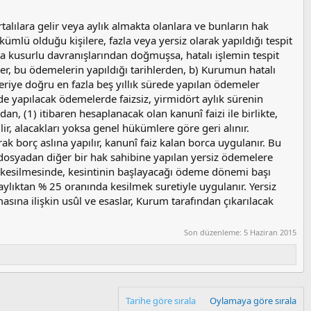
rtalılara gelir veya aylık almakta olanlara ve bunların hak
kümlü olduğu kişilere, fazla veya yersiz olarak yapıldığı tespit
a kusurlu davranışlarından doğmuşsa, hatalı işlemin tespit
er, bu ödemelerin yapıldığı tarihlerden, b) Kurumun hatalı
eriye doğru en fazla beş yıllık sürede yapılan ödemeler
inde yapılacak ödemelerde faizsiz, yirmidört aylık sürenin
, (1) itibaren hesaplanacak olan kanunî faizi ile birlikte,
ir, alacakları yoksa genel hükümlere göre geri alınır.
 borç aslına yapılır, kanunî faiz kalan borca uygulanır. Bu
 dosyadan diğer bir hak sahibine yapılan yersiz ödemelere
 kesilmesinde, kesintinin başlayacağı ödeme dönemi başı
ve aylıktan % 25 oranında kesilmek suretiyle uygulanır. Yersiz
sına ilişkin usûl ve esaslar, Kurum tarafından çıkarılacak
Son düzenleme:
5 Haziran 2015
Tarihe göre sırala
Oylamaya göre sırala