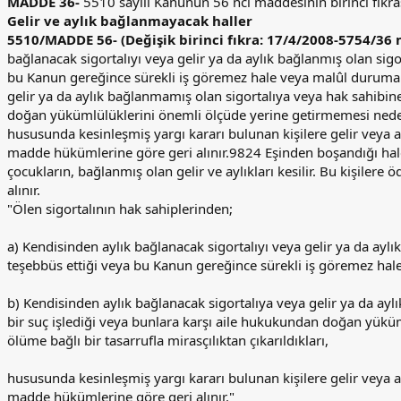
MADDE 36-
5510 sayılı Kanunun 56 ncı maddesinin birinci fıkrası
Gelir ve aylık bağlanmayacak haller
5510/MADDE 56- (Değişik birinci fıkra: 17/4/2008-5754/36 
bağlanacak sigortalıyı veya gelir ya da aylık bağlanmış olan si
bu Kanun gereğince sürekli iş göremez hale veya malûl duruma g
gelir ya da aylık bağlanmamış olan sigortalıya veya hak sahibine
doğan yükümlülüklerini önemli ölçüde yerine getirmemesi nedeniy
hususunda kesinleşmiş yargı kararı bulunan kişilere gelir veya 
madde hükümlerine göre geri alınır.9824 Eşinden boşandığı halde,
çocukların, bağlanmış olan gelir ve aylıkları kesilir. Bu kişiler
alınır.
"Ölen sigortalının hak sahiplerinden;
a) Kendisinden aylık bağlanacak sigortalıyı veya gelir ya da ay
teşebbüs ettiği veya bu Kanun gereğince sürekli iş göremez hal
b) Kendisinden aylık bağlanacak sigortalıya veya gelir ya da ayl
bir suç işlediği veya bunlara karşı aile hukukundan doğan yükü
ölüme bağlı bir tasarrufla mirasçılıktan çıkarıldıkları,
hususunda kesinleşmiş yargı kararı bulunan kişilere gelir veya 
madde hükümlerine göre geri alınır."