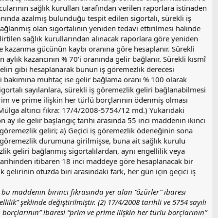
ularının sağlık kurulları tarafından verilen raporlara istinaden
da azalmış bulunduğu tespit edilen sigortalı, sürekli iş
bağlanmış olan sigortalının yeniden tedavi ettirilmesi halinde
irtilen sağlık kurullarından alınacak raporlara göre yeniden
inde kazanma gücünün kaybı oranına göre hesaplanır. Sürekli
aylık kazancının % 70'i oranında gelir bağlanır. Sürekli kısmî
geliri gibi hesaplanarak bunun iş göremezlik derecesi
ekli bakımına muhtaç ise gelir bağlama oranı % 100 olarak
gortalı sayılanlara, sürekli iş göremezlik geliri bağlanabilmesi
 prim ve prime ilişkin her türlü borçlarının ödenmiş olması
Mülga altıncı fıkra: 17/4/2008-5754/12 md.) Yukarıdaki
 ay ile gelir başlangıç tarihi arasında 55 inci maddenin ikinci
iş göremezlik geliri; a) Geçici iş göremezlik ödeneğinin sona
iş göremezlik durumuna girilmişse, buna ait sağlık kurulu
lik geliri bağlanmış sigortalılardan, aynı engellilik veya
k tarihinden itibaren 18 inci maddeye göre hesaplanacak bir
 gelirinin otuzda biri arasındaki fark, her gün için geçici iş
, bu maddenin birinci fıkrasında yer alan “özürler” ibaresi
ilik” şeklinde değiştirilmiştir. (2) 17/4/2008 tarihli ve 5754 sayılı
orçlarının” ibaresi “prim ve prime ilişkin her türlü borçlarının”