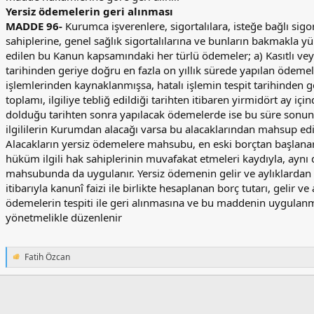
Yersiz ödemelerin geri alınması
MADDE 96-
Kurumca işverenlere, sigortalılara, isteğe bağlı sigo
sahiplerine, genel sağlık sigortalılarına ve bunların bakmakla yü
edilen bu Kanun kapsamındaki her türlü ödemeler; a) Kasıtlı vey
tarihinden geriye doğru en fazla on yıllık sürede yapılan ödemel
işlemlerinden kaynaklanmışsa, hatalı işlemin tespit tarihinden g
toplamı, ilgiliye tebliğ edildiği tarihten itibaren yirmidört ay iç
dolduğu tarihten sonra yapılacak ödemelerde ise bu süre sonundan
ilgililerin Kurumdan alacağı varsa bu alacaklarından mahsup edil
Alacakların yersiz ödemelere mahsubu, en eski borçtan başlanarak
hüküm ilgili hak sahiplerinin muvafakat etmeleri kaydıyla, aynı
mahsubunda da uygulanır. Yersiz ödemenin gelir ve aylıklardan
itibarıyla kanunî faizi ile birlikte hesaplanan borç tutarı, gelir 
ödemelerin tespiti ile geri alınmasına ve bu maddenin uygulanma
yönetmelikle düzenlenir
Fatih Özcan
T
e
p
k
i