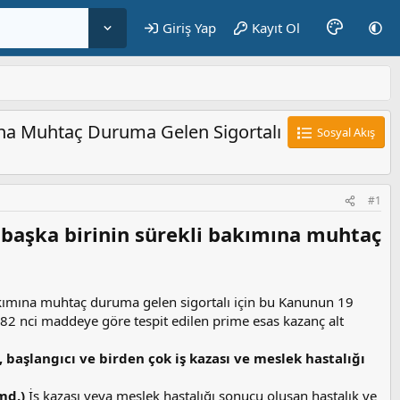
Giriş Yap
Kayıt Ol
mına Muhtaç Duruma Gelen Sigortalı
Sosyal Akış
#1
 başka birinin sürekli bakımına muhtaç
bakımına muhtaç duruma gelen sigortalı için bu Kanunun 19
 82 nci maddeye göre tespit edilen prime esas kazanç alt
başlangıcı ve birden çok iş kazası ve meslek hastalığı
 md.)
İş kazası veya meslek hastalığı sonucu oluşan hastalık ve