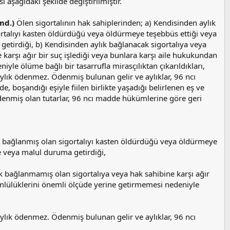
 aşağıdaki şekilde değiştirilmiştir.
md.)
Ölen sigortalının hak sahiplerinden; a) Kendisinden aylık
gortalıyı kasten öldürdüğü veya öldürmeye teşebbüs ettiği veya
etirdiği, b) Kendisinden aylık bağlanacak sigortalıya veya
 karşı ağır bir suç işlediği veya bunlara karşı aile hukukundan
le ölüme bağlı bir tasarrufla mirasçılıktan çıkarıldıkları,
aylık ödenmez. Ödenmiş bulunan gelir ve aylıklar, 96 ncı
 boşandığı eşiyle fiilen birlikte yaşadığı belirlenen eş ve
e ödenmiş olan tutarlar, 96 ncı madde hükümlerine göre geri
lık bağlanmış olan sigortalıyı kasten öldürdüğü veya öldürmeye
e veya malul duruma getirdiği,
ık bağlanmamış olan sigortalıya veya hak sahibine karşı ağır
mlülüklerini önemli ölçüde yerine getirmemesi nedeniyle
aylık ödenmez. Ödenmiş bulunan gelir ve aylıklar, 96 ncı