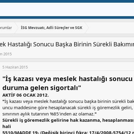
orumlar
İSG Mevzuatı, Adli Süreçler ve SGK
lek Hastalığı Sonucu Başka Birinin Sürekli Bakı
an 2015
5 Haziran 2015
"İş kazası veya meslek hastalığı sonucu
duruma gelen sigortalı"
AKTİF 06 OCAK 2012.
"
İş kazası veya meslek hastalığı sonucu başka birinin sürekli 
uncu maddesine göre hesaplanacak sürekli iş göremezlik geliri,
sınırının aylık tutarının %85'inden az olamaz.
"
Sürekli iş göremezlik gelirine hak kazanma, hesaplanması, 
hali
5510/MADDE 19- (Değişik birinci fıkra: 17/4/2008-5754/12