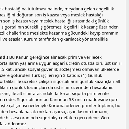
ek hastalığına tutulması halinde, meydana gelen engellilik
ezliğini doğuran son iş kazası veya meslek hastalığı
ın son iş kazası veya meslek hastalığı sırasındaki günlük
sigortalının sürekli iş göremezlik geliri ilk kazanç üzerinden
emezlik hallerinde meslekte kazanma gücündeki kayıp oranının
 ve esaslar, Kurum tarafından çıkarılacak yönetmelikle
md.)
Bu Kanun gereğince alınacak prim ve verilecek
rtalıların yaşlarına uygun asgarî ücretin otuzda biri, üst sınırı
 6,5 katı, ancak sosyal güvenlik sözleşmesi olmayan ülkelerde
zere götürülen Türk işçileri için 3 katıdır. (1) Günlük
ortalılar ile ücretsiz çalışan sigortalıların günlük kazançları alt
lıların günlük kazançları da üst sınır üzerinden hesaplanır.
zanç ile alt sınır arasındaki farka ait sigorta primleri ile
veren öder. Sigortalıların bu Kanunun 53 üncü maddesine göre
zla işte çalışması nedeniyle Kuruma ödenen primler toplamı, bu
erinden hesaplanacak miktarı aşarsa, aşan kısmın tamamı,
nde hissesi oranında sigortalıya defaten geri ödenir. Geri
e faiz ödenmez