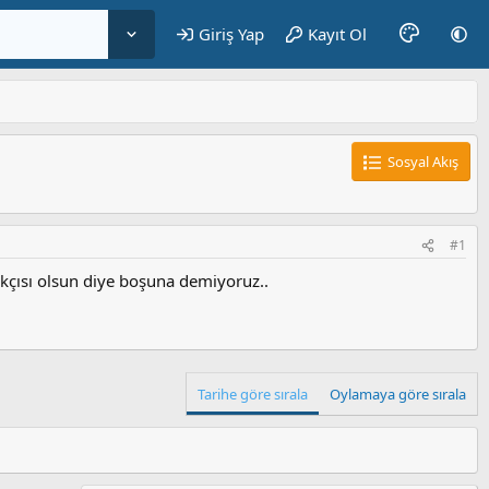
Giriş Yap
Kayıt Ol
Sosyal Akış
#1
akçısı olsun diye boşuna demiyoruz..
Tarihe göre sırala
Oylamaya göre sırala