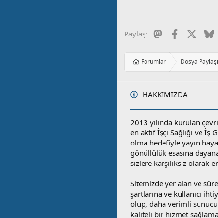
Mastodon
Facebook
X
B
Paylaş:
Forumlar
Dosya Paylaş
HAKKIMIZDA
2013 yılında kurulan çevri
en aktif İşçi Sağlığı ve İş
olma hedefiyle yayın hay
gönüllülük esasına dayan
sizlere karşılıksız olarak 
Sitemizde yer alan ve sü
şartlarına ve kullanıcı ihti
olup, daha verimli sunucula
kaliteli bir hizmet sağlama