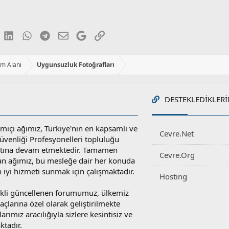
luesky
LinkedIn
WhatsApp
Telegram
E-posta
Google
Link
ım Alanı
Uygunsuzluk Fotoğrafları
DESTEKLEDIKLERI
miçi ağımız, Türkiye'nin en kapsamlı ve
Cevre.Net
 Güvenliği Profesyonelleri topluluğu
atına devam etmektedir. Tamamen
Cevre.Org
an ağımız, bu mesleğe dair her konuda
en iyi hizmeti sunmak için çalışmaktadır.
Hosting
rekli güncellenen forumumuz, ülkemiz
yaçlarına özel olarak geliştirilmekte
rımız aracılığıyla sizlere kesintisiz ve
ktadır.