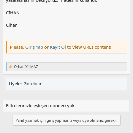
yasalaşmasını bekliyoruz." ifadesini kullandı.
CİHAN
Cihan
Please,
Giriş Yap
or
Kayıt Ol
to view URLs content!
Orhan YILMAZ
T
e
p
k
Üyeler Görebilir
i
l
e
r
Filtrelerinizle eşleşen gönderi yok.
:
Yanıt yazmak için giriş yapmanız veya üye olmanız gerekir.