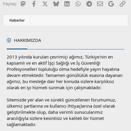
Mastodon
Facebook
X
Bluesky
LinkedIn
WhatsApp
Telegram
E-posta
Google
Li
Paylaş:
Haberler
HAKKIMIZDA
2013 yılında kurulan çevrimiçi ağımız, Türkiye'nin en
kapsamlı ve en aktif İşçi Sağlığı ve İş Güvenliği
Profesyonelleri topluluğu olma hedefiyle yayın hayatına
devam etmektedir. Tamamen gönüllülük esasına dayanan
ağımız, bu mesleğe dair her konuda sizlere karşılıksız
olarak en iyi hizmeti sunmak için çalışmaktadır.
Sitemizde yer alan ve sürekli güncellenen forumumuz,
ülkemiz şartlarına ve kullanıcı ihtiyaçlarına özel olarak
geliştirilmekte olup, daha verimli sunucularımız
aracılığıyla sizlere kesintisiz ve kaliteli bir hizmet
sağlamaktadır.