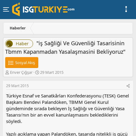
Haberler
"iş Sağliği Ve Güvenliği Tasarisinin
Haber
Tbmm Kapanmadan Yasalaşmasini Bekliyoruz"
Sosyal Akış
K
B
Enver Çığşar
29 Mart 2015
o
a
n
ş
29 Mart 2015
u
l
y
a
Türkiye Esnaf ve Sanatkârları Konfederasyonu (TESK) Genel
u
n
Başkanı Bendevi Palandöken, TBMM Genel Kurul
b
g
gündeminde sırada bekleyen İş Sağlığı ve Güvenliği Yasa
a
ı
Tasarısı'nın bir an evvel kanunlaşmasını beklediklerini
ş
ç
söyledi.
l
t
a
a
t
r
Yazılı açıklama yapan Palandöken, tasarıda nitelikli iş gücü