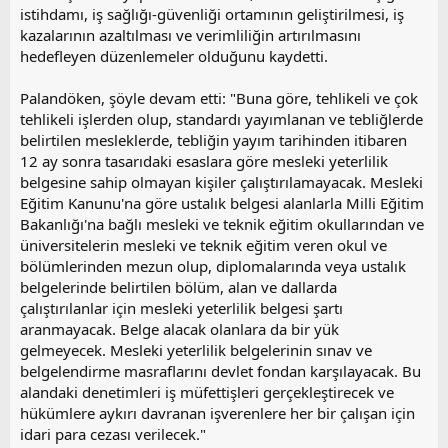
a
i
istihdamı, iş sağlığı-güvenliği ortamının geliştirilmesi, iş
n
h
kazalarının azaltılması ve verimliliğin artırılmasını
i
hedefleyen düzenlemeler olduğunu kaydetti.
Palandöken, şöyle devam etti: "Buna göre, tehlikeli ve çok
tehlikeli işlerden olup, standardı yayımlanan ve tebliğlerde
belirtilen mesleklerde, tebliğin yayım tarihinden itibaren
12 ay sonra tasarıdaki esaslara göre mesleki yeterlilik
belgesine sahip olmayan kişiler çalıştırılamayacak. Mesleki
Eğitim Kanunu'na göre ustalık belgesi alanlarla Milli Eğitim
Bakanlığı'na bağlı mesleki ve teknik eğitim okullarından ve
üniversitelerin mesleki ve teknik eğitim veren okul ve
bölümlerinden mezun olup, diplomalarında veya ustalık
belgelerinde belirtilen bölüm, alan ve dallarda
çalıştırılanlar için mesleki yeterlilik belgesi şartı
aranmayacak. Belge alacak olanlara da bir yük
gelmeyecek. Mesleki yeterlilik belgelerinin sınav ve
belgelendirme masraflarını devlet fondan karşılayacak. Bu
alandaki denetimleri iş müfettişleri gerçekleştirecek ve
hükümlere aykırı davranan işverenlere her bir çalışan için
idari para cezası verilecek."