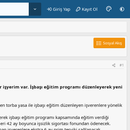
Giriş Yap
Kayıt Ol
Sosyal Akış
#1
ir işyerim var. İşbaşı eğitim programı düzenleyerek yeni
n torba yasa ile işbaşı eğitim düzenleyen işverenlere yönelik
rek işbaşı eğitim programı kapsamında eğitim verdiği
mleri 42 ay boyunca işsizlik sigortası fonundan ödenecek.
an işverenlere ekstra 6 ay prim teşviki sağlanacak.