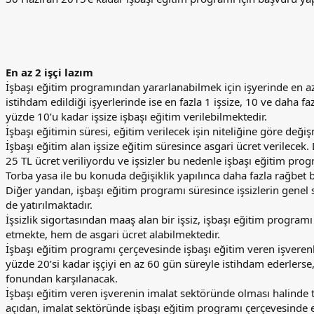
En az 2 işçi lazım
İşbaşı eğitim programından yararlanabilmek için işyerinde en az 2
istihdam edildiği işyerlerinde ise en fazla 1 işsize, 10 ve daha faz
yüzde 10’u kadar işsize işbaşı eğitim verilebilmektedir.
İşbaşı eğitimin süresi, eğitim verilecek işin niteliğine göre deği
İşbaşı eğitim alan işsize eğitim süresince asgari ücret verilecek
25 TL ücret veriliyordu ve işsizler bu nedenle işbaşı eğitim pro
Torba yasa ile bu konuda değişiklik yapılınca daha fazla rağbet 
Diğer yandan, işbaşı eğitim programı süresince işsizlerin genel sa
de yatırılmaktadır.
İşsizlik sigortasından maaş alan bir işsiz, işbaşı eğitim progra
etmekte, hem de asgari ücret alabilmektedir.
İşbaşı eğitim programı çerçevesinde işbaşı eğitim veren işverenl
yüzde 20’si kadar işçiyi en az 60 gün süreyle istihdam ederlerse,
fonundan karşılanacak.
İşbaşı eğitim veren işverenin imalat sektöründe olması halinde t
açıdan, imalat sektöründe işbaşı eğitim programı çerçevesinde eğ