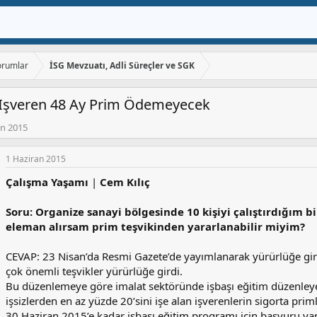
orumlar
İSG Mevzuatı, Adli Süreçler ve SGK
n Işveren 48 Ay Prim Ödemeyecek
an 2015
1 Haziran 2015
Çalışma Yaşamı
|
Cem Kılıç
Soru: Organize sanayi bölgesinde 10 kişiyi çalıştırdığım b
eleman alırsam prim teşvikinden yararlanabilir miyim?
CEVAP: 23 Nisan’da Resmi Gazete’de yayımlanarak yürürlüğe gire
çok önemli teşvikler yürürlüğe girdi.
Bu düzenlemeye göre imalat sektöründe işbaşı eğitim düzenleye
işsizlerden en az yüzde 20’sini işe alan işverenlerin sigorta pri
30 Haziran 2015’e kadar işbaşı eğitim programı için başvuru yap