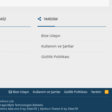
MIZ
YARDIM
Bize Ulaşın
Kullanım ve Şartlar
Gizlilik Politikası
Bize Ulaşın
Kullanım ve Şartlar
Gizlilik Politikası
Yardım
R
S
S
enForo Ltd.
ragonByte Technologies
(
Details
)
nforo Add-ons
© by ©XenTR
|
Xenforo Theme
© by ©XenTR