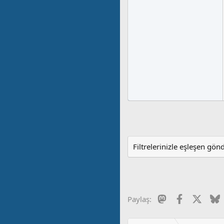
Filtrelerinizle eşleşen gön
Mastodon
Facebook
X
B
Paylaş: