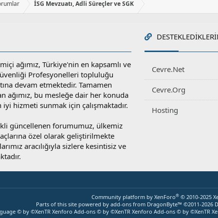
orumlar
İSG Mevzuatı, Adli Süreçler ve SGK
DESTEKLEDIKLERI
miçi ağımız, Türkiye'nin en kapsamlı ve
Cevre.Net
 Güvenliği Profesyonelleri topluluğu
atına devam etmektedir. Tamamen
Cevre.Org
an ağımız, bu mesleğe dair her konuda
en iyi hizmeti sunmak için çalışmaktadır.
Hosting
rekli güncellenen forumumuz, ülkemiz
yaçlarına özel olarak geliştirilmekte
rımız aracılığıyla sizlere kesintisiz ve
ktadır.
®
Community platform by XenForo
© 2010-2025 X
Parts of this site powered by
add-ons from DragonByte™
©2011-2026
D
nguage © by ©XenTR
Xenforo Add-ons
© by ©XenTR
Xenforo Add-ons
© by ©XenTR
Xe