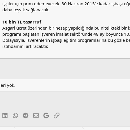
işçiler için prim ödemeyecek. 30 Haziran 2015’e kadar işbaşı e
daha teşvik sağlanacak.
10 bin TL tasarruf
Asgari ücret üzerinden bir hesap yapıldığında bu nitelikteki bir 
programı başlatan işveren imalat sektöründe 48 ay boyunca 10.
Dolayısıyla, işverenlerin işbaşı eğitim programlarına bu gözle b
istihdamını artıracaktır.
deri yok.
luesky
LinkedIn
WhatsApp
Telegram
E-posta
Google
Link