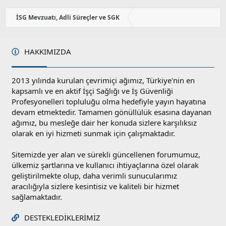
o
y
İSG Mevzuatı, Adli Süreçler ve SGK
l
a
HAKKIMIZDA
2013 yılında kurulan çevrimiçi ağımız, Türkiye'nin en
kapsamlı ve en aktif İşçi Sağlığı ve İş Güvenliği
Profesyonelleri topluluğu olma hedefiyle yayın hayatına
devam etmektedir. Tamamen gönüllülük esasına dayanan
ağımız, bu mesleğe dair her konuda sizlere karşılıksız
olarak en iyi hizmeti sunmak için çalışmaktadır.
Sitemizde yer alan ve sürekli güncellenen forumumuz,
ülkemiz şartlarına ve kullanıcı ihtiyaçlarına özel olarak
geliştirilmekte olup, daha verimli sunucularımız
aracılığıyla sizlere kesintisiz ve kaliteli bir hizmet
sağlamaktadır.
DESTEKLEDIKLERIMIZ