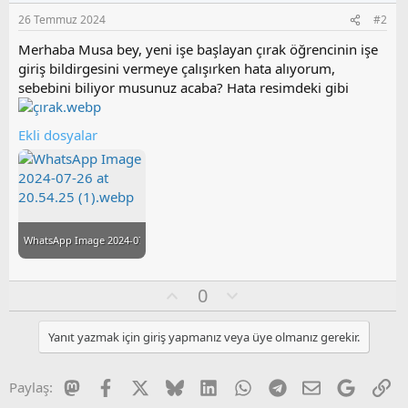
26 Temmuz 2024
#2
Merhaba Musa bey, yeni işe başlayan çırak öğrencinin işe
giriş bildirgesini vermeye çalışırken hata alıyorum,
sebebini biliyor musunuz acaba? Hata resimdeki gibi
Ekli dosyalar
WhatsApp Image 2024-07-26 at 20.54.25 (1).webp
O
O
0
y
l
l
u
Yanıt yazmak için giriş yapmanız veya üye olmanız gerekir.
a
m
s
u
Mastodon
Facebook
X
Bluesky
LinkedIn
WhatsApp
Telegram
E-posta
Google
Li
Paylaş:
z