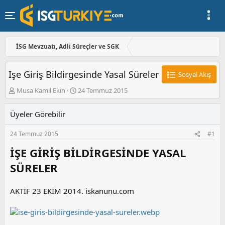
İSG Mevzuatı, Adli Süreçler ve SGK
Işe Giriş Bildirgesinde Yasal Süreler
Sosyal Akış
K
B
Musa Kamil Ekin
24 Temmuz 2015
o
a
n
ş
Üyeler Görebilir
u
l
y
a
24 Temmuz 2015
#1
u
n
b
g
İŞE GİRİŞ BİLDİRGESİNDE YASAL
a
ı
ş
ç
SÜRELER
l
t
a
a
t
r
AKTİF 23 EKİM 2014. iskanunu.com
a
i
n
h
i