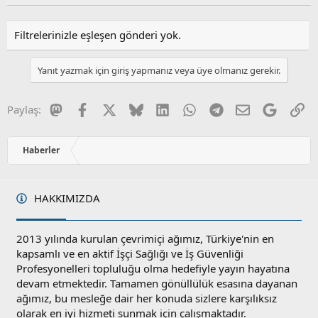
Filtrelerinizle eşleşen gönderi yok.
Yanıt yazmak için giriş yapmanız veya üye olmanız gerekir.
Mastodon
Facebook
X
Bluesky
LinkedIn
WhatsApp
Telegram
E-posta
Google
Li
Paylaş:
Haberler
HAKKIMIZDA
2013 yılında kurulan çevrimiçi ağımız, Türkiye'nin en
kapsamlı ve en aktif İşçi Sağlığı ve İş Güvenliği
Profesyonelleri topluluğu olma hedefiyle yayın hayatına
devam etmektedir. Tamamen gönüllülük esasına dayanan
ağımız, bu mesleğe dair her konuda sizlere karşılıksız
olarak en iyi hizmeti sunmak için çalışmaktadır.