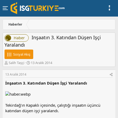
Haberler
Inşaatın 3. Katından Düşen Işçi
Haber
Yaralandı
Sosyal Akış
K
B
Salih Taşçi
13 Aralık 2014
o
a
n
ş
13 Aralık 2014
u
l
y
a
İnşaatın 3. Katından Düşen İşçi Yaralandı
u
n
b
g
a
ı
ş
ç
Tekirdağ’ın Kapaklı içesinde, çalıştığı inşaatın üçüncü
l
t
a
a
katından düşen işçi yaralandı.
t
r