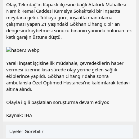
a
i
Olay, Tekirdağ’ın Kapaklı ilçesine bağlı Atatürk Mahallesi
n
h
Namık Kemal Caddesi Kamelya Sokak’taki bir inşaatta
i
meydana geldi. İddiaya göre, inşaatta mantolama
çalışması yapan 21 yaşındaki Gökhan Cihangir, bir an
dengesini kaybetmesi sonucu binanın yanında bulunan tek
katlı garajın üstüne düştü.
Yaralı inşaat işçisine ilk müdahale, çevredekilerin haber
vermesi üzerine kısa sürede olay yerine gelen sağlık
ekiplerince yapıldı. Gökhan Cihangir daha sonra
ambulansla Özel Optimed Hastanesi’ne kaldırılarak tedavi
altına alındı.
Olayla ilgili başlatılan soruşturma devam ediyor.
Kaynak: IHA
Üyeler Görebilir