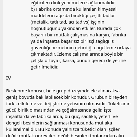
eğiticileri dinleyebilmeleri sağlanmalıdır.
b) Fabrika ortamında kullanılan kimyasal
maddelerin ağızda bıraktığı çeşitli tadlar
(metalik, tatlı tad, acı tad vs) işçinin
hoşnutluğunu yakından etkiler. Burada çok
başarılı bir mutfak çalışmasına karşın, fabrika
ya da inşaatta başarısız bir işçi sağlığı iş
güvenliği hizmetinin getirdiği engelleme ortaya
çıkmaktadır. İzleme çalışmalarında böyle bir
çelişki ortaya çıkarsa, bunun gereği de yerine
getirilmelidir.​
IV
Beslenme konusu, hele grup düzeyinde ele alınacaksa,
geniş boyutla bakılabilecek bir konudur. Grubun bireyden
farkı, etkileme ve değiştirme yetisinin olmasıdır. Tüketicinin
gücü birlik olmasından ve çoğalmasında gelir. İşte
inşaatlarda ve fabrikalarda, bu güç, sağlıklı, yeterli ve
dengeli besinlerin sağlanması konusunda mutlaka
kullanılmalıdır. Bu konuda yalnızca tüketici olan işçiler
değil; mutfak görevlileri değil; besinleri toptancıdan alıp