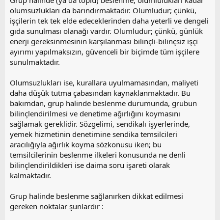
Grup halinde (ya da toplu) beslenme, olumlulukları kadar
olumsuzlukları da barındırmaktadır. Olumludur; çünkü,
işçilerin tek tek elde edeceklerinden daha yeterli ve dengeli
gıda sunulması olanağı vardır. Olumludur; çünkü, günlük
enerji gereksinmesinin karşılanması bilinçli-bilinçsiz işçi
ayırımı yapılmaksızın, güvenceli bir biçimde tüm işçilere
sunulmaktadır.
Olumsuzlukları ise, kurallara uyulmamasından, maliyeti
daha düşük tutma çabasından kaynaklanmaktadır. Bu
bakımdan, grup halinde beslenme durumunda, grubun
bilinçlendirilmesi ve denetime ağırlığını koymasını
sağlamak gereklidir. Sözgelimi, sendikalı işyerlerinde,
yemek hizmetinin denetimine sendika temsilcileri
aracılığıyla ağırlık koyma sözkonusu iken; bu
temsilcilerinin beslenme ilkeleri konusunda ne denli
bilinçlendirildikleri ise daima soru işareti olarak
kalmaktadır.
Grup halinde beslenme sağlanırken dikkat edilmesi
gereken noktalar şunlardır :