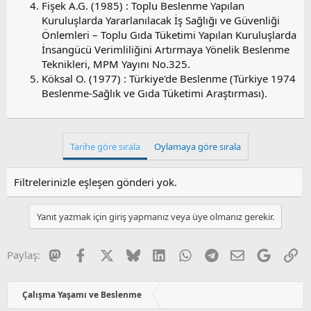
Fişek A.G. (1985) : Toplu Beslenme Yapılan
Kuruluşlarda Yararlanılacak İş Sağlığı ve Güvenliği
Önlemleri – Toplu Gıda Tüketimi Yapılan Kuruluşlarda
İnsangücü Verimliliğini Artırmaya Yönelik Beslenme
Teknikleri, MPM Yayını No.325.
Köksal O. (1977) : Türkiye'de Beslenme (Türkiye 1974
Beslenme-Sağlık ve Gıda Tüketimi Araştırması).
Tarihe göre sırala
Oylamaya göre sırala
Filtrelerinizle eşleşen gönderi yok.
Yanıt yazmak için giriş yapmanız veya üye olmanız gerekir.
Mastodon
Facebook
X
Bluesky
LinkedIn
WhatsApp
Telegram
E-posta
Google
Li
Paylaş:
Çalışma Yaşamı ve Beslenme