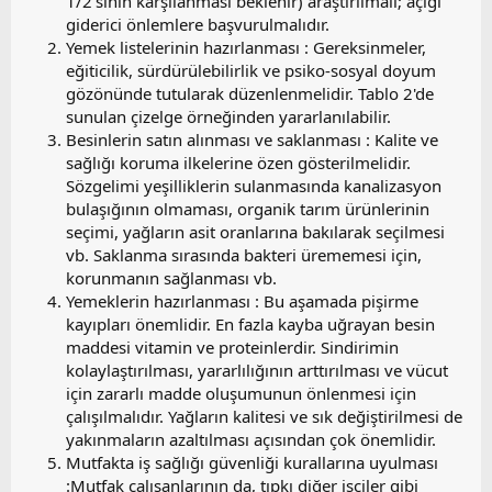
1/2'sinin karşılanması beklenir) araştırılmalı; açığı
giderici önlemlere başvurulmalıdır.
Yemek listelerinin hazırlanması : Gereksinmeler,
eğiticilik, sürdürülebilirlik ve psiko-sosyal doyum
gözönünde tutularak düzenlenmelidir. Tablo 2'de
sunulan çizelge örneğinden yararlanılabilir.
Besinlerin satın alınması ve saklanması : Kalite ve
sağlığı koruma ilkelerine özen gösterilmelidir.
Sözgelimi yeşilliklerin sulanmasında kanalizasyon
bulaşığının olmaması, organik tarım ürünlerinin
seçimi, yağların asit oranlarına bakılarak seçilmesi
vb. Saklanma sırasında bakteri ürememesi için,
korunmanın sağlanması vb.
Yemeklerin hazırlanması : Bu aşamada pişirme
kayıpları önemlidir. En fazla kayba uğrayan besin
maddesi vitamin ve proteinlerdir. Sindirimin
kolaylaştırılması, yararlılığının arttırılması ve vücut
için zararlı madde oluşumunun önlenmesi için
çalışılmalıdır. Yağların kalitesi ve sık değiştirilmesi de
yakınmaların azaltılması açısından çok önemlidir.
Mutfakta iş sağlığı güvenliği kurallarına uyulması
:Mutfak çalışanlarının da, tıpkı diğer işçiler gibi