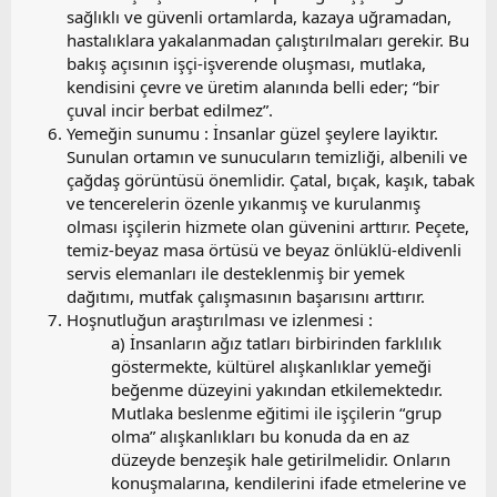
sağlıklı ve güvenli ortamlarda, kazaya uğramadan,
hastalıklara yakalanmadan çalıştırılmaları gerekir. Bu
bakış açısının işçi-işverende oluşması, mutlaka,
kendisini çevre ve üretim alanında belli eder; “bir
çuval incir berbat edilmez”.
Yemeğin sunumu : İnsanlar güzel şeylere layiktır.
Sunulan ortamın ve sunucuların temizliği, albenili ve
çağdaş görüntüsü önemlidir. Çatal, bıçak, kaşık, tabak
ve tencerelerin özenle yıkanmış ve kurulanmış
olması işçilerin hizmete olan güvenini arttırır. Peçete,
temiz-beyaz masa örtüsü ve beyaz önlüklü-eldivenli
servis elemanları ile desteklenmiş bir yemek
dağıtımı, mutfak çalışmasının başarısını arttırır.
Hoşnutluğun araştırılması ve izlenmesi :
a) İnsanların ağız tatları birbirinden farklılık
göstermekte, kültürel alışkanlıklar yemeği
beğenme düzeyini yakından etkilemektedır.
Mutlaka beslenme eğitimi ile işçilerin “grup
olma” alışkanlıkları bu konuda da en az
düzeyde benzeşik hale getirilmelidir. Onların
konuşmalarına, kendilerini ifade etmelerine ve