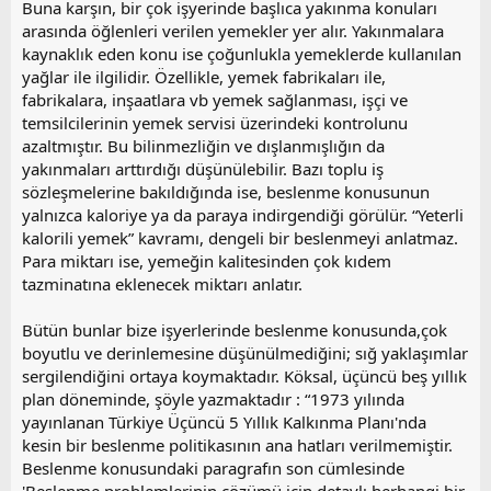
Buna karşın, bir çok işyerinde başlıca yakınma konuları
i
arasında öğlenleri verilen yemekler yer alır. Yakınmalara
kaynaklık eden konu ise çoğunlukla yemeklerde kullanılan
yağlar ile ilgilidir. Özellikle, yemek fabrikaları ile,
fabrikalara, inşaatlara vb yemek sağlanması, işçi ve
temsilcilerinin yemek servisi üzerindeki kontrolunu
azaltmıştır. Bu bilinmezliğin ve dışlanmışlığın da
yakınmaları arttırdığı düşünülebilir. Bazı toplu iş
sözleşmelerine bakıldığında ise, beslenme konusunun
yalnızca kaloriye ya da paraya indirgendiği görülür. “Yeterli
kalorili yemek” kavramı, dengeli bir beslenmeyi anlatmaz.
Para miktarı ise, yemeğin kalitesinden çok kıdem
tazminatına eklenecek miktarı anlatır.
Bütün bunlar bize işyerlerinde beslenme konusunda,çok
boyutlu ve derinlemesine düşünülmediğini; sığ yaklaşımlar
sergilendiğini ortaya koymaktadır. Köksal, üçüncü beş yıllık
plan döneminde, şöyle yazmaktadır : “1973 yılında
yayınlanan Türkiye Üçüncü 5 Yıllık Kalkınma Planı'nda
kesin bir beslenme politikasının ana hatları verilmemiştir.
Beslenme konusundaki paragrafın son cümlesinde