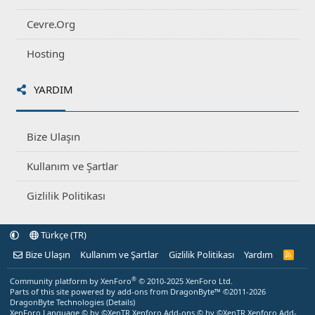
Cevre.Org
Hosting
YARDIM
Bize Ulaşın
Kullanım ve Şartlar
Gizlilik Politikası
Türkçe (TR)
Bize Ulaşın
Kullanım ve Şartlar
Gizlilik Politikası
Yardım
R
S
S
®
Community platform by XenForo
© 2010-2025 XenForo Ltd.
Parts of this site powered by
add-ons from DragonByte™
©2011-2026
DragonByte Technologies
(
Details
)
XenForo Language © by ©XenTR
Xenforo Add-ons
© by ©XenTR
Xenforo Add-