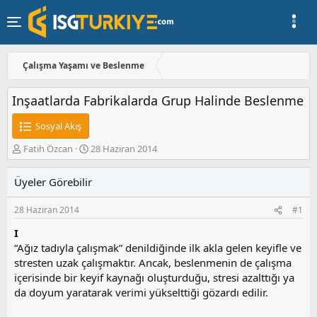
Çalışma Yaşamı ve Beslenme
Inşaatlarda Fabrikalarda Grup Halinde Beslenme
Sosyal Akış
K
B
Fatih Özcan
28 Haziran 2014
o
a
n
ş
Üyeler Görebilir
u
l
y
a
28 Haziran 2014
#1
u
n
b
g
I
a
ı
“Ağız tadıyla çalışmak” denildiğinde ilk akla gelen keyifle ve
ş
ç
stresten uzak çalışmaktır. Ancak, beslenmenin de çalışma
l
t
a
a
içerisinde bir keyif kaynağı oluşturduğu, stresi azalttığı ya
t
r
da doyum yaratarak verimi yükselttiği gözardı edilir.
a
i
n
h