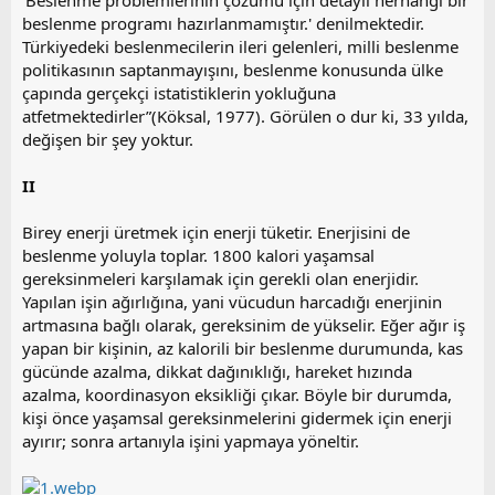
'Beslenme problemlerinin çözümü için detaylı herhangi bir
beslenme programı hazırlanmamıştır.' denilmektedir.
Türkiyedeki beslenmecilerin ileri gelenleri, milli beslenme
politikasının saptanmayışını, beslenme konusunda ülke
çapında gerçekçi istatistiklerin yokluğuna
atfetmektedirler”(Köksal, 1977). Görülen o dur ki, 33 yılda,
değişen bir şey yoktur.
II
Birey enerji üretmek için enerji tüketir. Enerjisini de
beslenme yoluyla toplar. 1800 kalori yaşamsal
gereksinmeleri karşılamak için gerekli olan enerjidir.
Yapılan işin ağırlığına, yani vücudun harcadığı enerjinin
artmasına bağlı olarak, gereksinim de yükselir. Eğer ağır iş
yapan bir kişinin, az kalorili bir beslenme durumunda, kas
gücünde azalma, dikkat dağınıklığı, hareket hızında
azalma, koordinasyon eksikliği çıkar. Böyle bir durumda,
kişi önce yaşamsal gereksinmelerini gidermek için enerji
ayırır; sonra artanıyla işini yapmaya yöneltir.