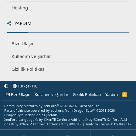
Hosting
YARDIM
Bize Ulaşın
Kullanım ve Şartlar
Gizlilik Politikası
Türkçe (TR)
Bize Ulaşın
Kullanım ve Şartlar
Gizlilik Politikası
Yardım
R
S
S
®
Community platform by XenForo
© 2010-2025 XenForo Ltd.
Parts of this site powered by
add-ons from DragonByte™
©2011-2026
DragonByte Technologies
(
Details
)
XenForo Language © by ©XenTR
Xenforo Add-ons
© by ©XenTR
Xenforo Add-
ons
© by ©XenTR
Xenforo Add-ons
© by ©XenTR
|
Xenforo Theme
© by ©XenTR