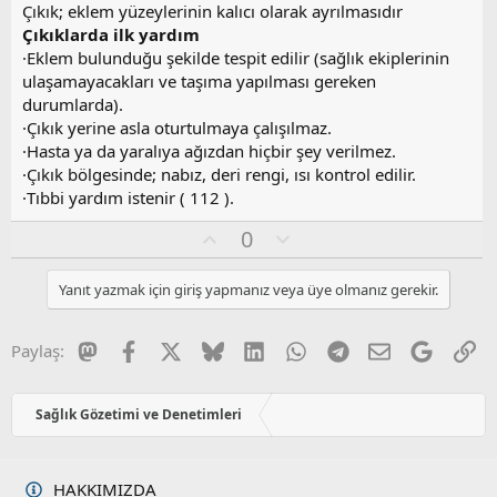
o
Çıkık; eklem yüzeylerinin kalıcı olarak ayrılmasıdır
y
Çıkıklarda ilk yardım
l
·Eklem bulunduğu şekilde tespit edilir (sağlık ekiplerinin
a
ulaşamayacakları ve taşıma yapılması gereken
durumlarda).
·Çıkık yerine asla oturtulmaya çalışılmaz.
·Hasta ya da yaralıya ağızdan hiçbir şey verilmez.
·Çıkık bölgesinde; nabız, deri rengi, ısı kontrol edilir.
·Tıbbi yardım istenir ( 112 ).
O
O
0
y
l
l
u
Yanıt yazmak için giriş yapmanız veya üye olmanız gerekir.
a
m
s
u
Mastodon
Facebook
X
Bluesky
LinkedIn
WhatsApp
Telegram
E-posta
Google
Li
Paylaş:
z
o
y
Sağlık Gözetimi ve Denetimleri
l
a
HAKKIMIZDA