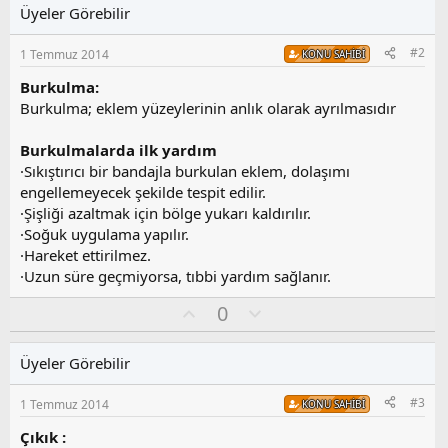
Üyeler Görebilir
#2
1 Temmuz 2014
KONU SAHIBI
Burkulma:
Burkulma; eklem yüzeylerinin anlık olarak ayrılmasıdır
Burkulmalarda ilk yardım
·Sıkıştırıcı bir bandajla burkulan eklem, dolaşımı
engellemeyecek şekilde tespit edilir.
·Şişliği azaltmak için bölge yukarı kaldırılır.
·Soğuk uygulama yapılır.
·Hareket ettirilmez.
·Uzun süre geçmiyorsa, tıbbi yardım sağlanır.
O
O
0
y
l
l
u
Üyeler Görebilir
a
m
s
#3
1 Temmuz 2014
KONU SAHIBI
u
z
Çıkık :