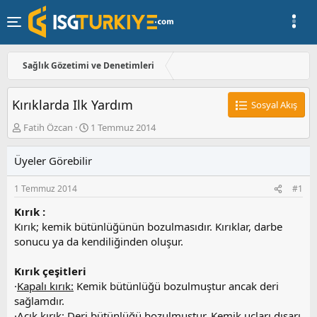
Sağlık Gözetimi ve Denetimleri
Kırıklarda Ilk Yardım
Sosyal Akış
K
B
Fatih Özcan
1 Temmuz 2014
o
a
n
ş
Üyeler Görebilir
u
l
y
a
1 Temmuz 2014
#1
u
n
b
g
Kırık :
a
ı
Kırık; kemik bütünlüğünün bozulmasıdır. Kırıklar, darbe
ş
ç
sonucu ya da kendiliğinden oluşur.
l
t
a
a
t
r
Kırık çeşitleri
a
i
·
Kapalı kırık:
Kemik bütünlüğü bozulmuştur ancak deri
n
h
sağlamdır.
i
·
Açık kırık:
Deri bütünlüğü bozulmuştur. Kemik uçları dışarı