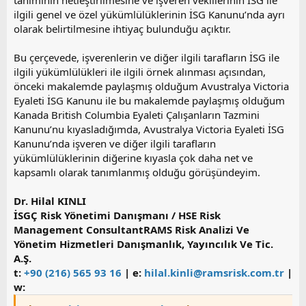
tanımının netleştirilmesine ve işveren vekillerinin İSG ile
ilgili genel ve özel yükümlülüklerinin İSG Kanunu’nda ayrı
olarak belirtilmesine ihtiyaç bulunduğu açıktır.
Bu çerçevede, işverenlerin ve diğer ilgili tarafların İSG ile
ilgili yükümlülükleri ile ilgili örnek alınması açısından,
önceki makalemde paylaşmış olduğum Avustralya Victoria
Eyaleti İSG Kanunu ile bu makalemde paylaşmış olduğum
Kanada British Columbia Eyaleti Çalışanların Tazmini
Kanunu’nu kıyasladığımda, Avustralya Victoria Eyaleti İSG
Kanunu’nda işveren ve diğer ilgili tarafların
yükümlülüklerinin diğerine kıyasla çok daha net ve
kapsamlı olarak tanımlanmış olduğu görüşündeyim.
Dr. Hilal KINLI
İSGÇ Risk Yönetimi Danışmanı / HSE Risk
Management ConsultantRAMS Risk Analizi Ve
Yönetim Hizmetleri Danışmanlık, Yayıncılık Ve Tic.
A.Ş.
t:
+90 (216) 565 93 16
|
e:
hilal.kinli@ramsrisk.com.tr
|
w: