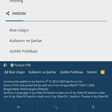
Hosting
YARDIM
Bize Ulaşın
Kullanım ve Şartlar
Gizlilik Politikası
Türkçe (TR)
Bize Ulaşın
Kullanım ve Şartlar
Gizlilik Politikası
Yardım
R
S
S
®
Community platform by XenForo
© 2010-2025 XenForo Ltd.
Parts of this site powered by
add-ons from DragonByte™
©2011-2026
DragonByte Technologies
(
Details
)
XenForo Language © by ©XenTR
Xenforo Add-ons
© by ©XenTR
Xenforo Add-
ons
© by ©XenTR
Xenforo Add-ons
© by ©XenTR
|
Xenforo Theme
© by ©XenTR