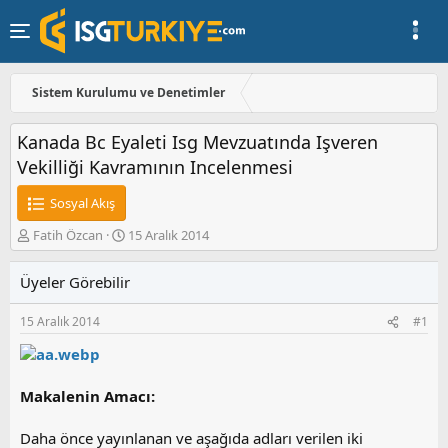
Sistem Kurulumu ve Denetimler
Kanada Bc Eyaleti Isg Mevzuatında Işveren
Vekilliği Kavramının Incelenmesi
Sosyal Akış
K
B
Fatih Özcan
15 Aralık 2014
o
a
n
ş
Üyeler Görebilir
u
l
y
a
15 Aralık 2014
#1
u
n
b
g
a
ı
ş
ç
Makalenin Amacı:
l
t
a
a
t
r
Daha önce yayınlanan ve aşağıda adları verilen iki