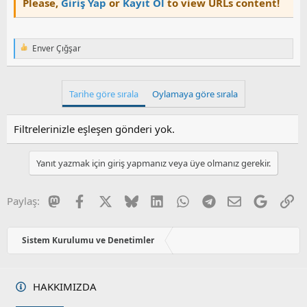
Please,
Giriş Yap
or
Kayıt Ol
to view URLs content!
Enver Çığşar
T
e
p
k
Tarihe göre sırala
Oylamaya göre sırala
i
l
e
Filtrelerinizle eşleşen gönderi yok.
r
:
Yanıt yazmak için giriş yapmanız veya üye olmanız gerekir.
Mastodon
Facebook
X
Bluesky
LinkedIn
WhatsApp
Telegram
E-posta
Google
Li
Paylaş:
Sistem Kurulumu ve Denetimler
HAKKIMIZDA