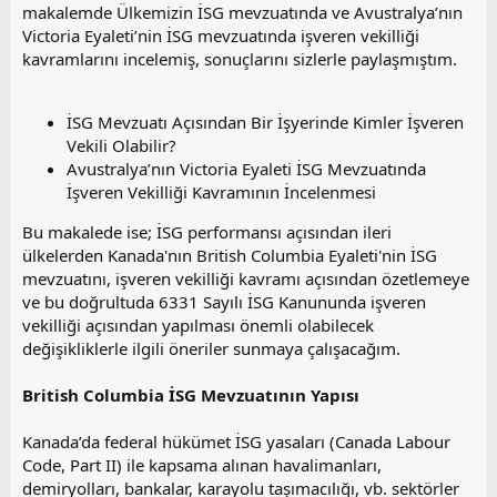
a
i
makalemde Ülkemizin İSG mevzuatında ve Avustralya’nın
n
h
Victoria Eyaleti’nin İSG mevzuatında işveren vekilliği
i
kavramlarını incelemiş, sonuçlarını sizlerle paylaşmıştım.
İSG Mevzuatı Açısından Bir İşyerinde Kimler İşveren
Vekili Olabilir?
Avustralya’nın Victoria Eyaleti İSG Mevzuatında
İşveren Vekilliği Kavramının İncelenmesi
Bu makalede ise; İSG performansı açısından ileri
ülkelerden Kanada'nın British Columbia Eyaleti'nin İSG
mevzuatını, işveren vekilliği kavramı açısından özetlemeye
ve bu doğrultuda 6331 Sayılı İSG Kanununda işveren
vekilliği açısından yapılması önemli olabilecek
değişikliklerle ilgili öneriler sunmaya çalışacağım.
British Columbia İSG Mevzuatının Yapısı
Kanada’da federal hükümet İSG yasaları (Canada Labour
Code, Part II) ile kapsama alınan havalimanları,
demiryolları, bankalar, karayolu taşımacılığı, vb. sektörler