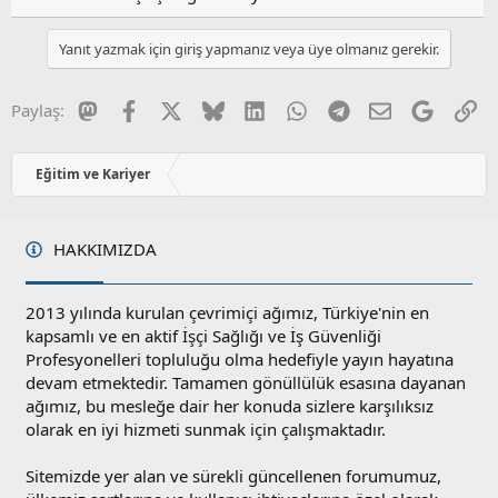
Yanıt yazmak için giriş yapmanız veya üye olmanız gerekir.
Mastodon
Facebook
X
Bluesky
LinkedIn
WhatsApp
Telegram
E-posta
Google
Li
Paylaş:
Eğitim ve Kariyer
HAKKIMIZDA
2013 yılında kurulan çevrimiçi ağımız, Türkiye'nin en
kapsamlı ve en aktif İşçi Sağlığı ve İş Güvenliği
Profesyonelleri topluluğu olma hedefiyle yayın hayatına
devam etmektedir. Tamamen gönüllülük esasına dayanan
ağımız, bu mesleğe dair her konuda sizlere karşılıksız
olarak en iyi hizmeti sunmak için çalışmaktadır.
Sitemizde yer alan ve sürekli güncellenen forumumuz,