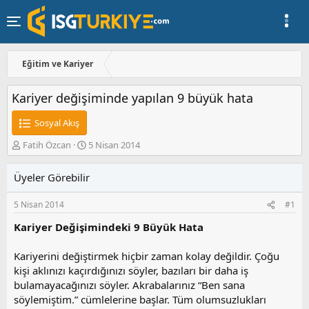
Eğitim ve Kariyer
Kariyer değişiminde yapılan 9 büyük hata
Sosyal Akış
K
B
Fatih Özcan
5 Nisan 2014
o
a
n
ş
Üyeler Görebilir
u
l
y
a
5 Nisan 2014
#1
u
n
b
g
Kariyer Değişimindeki 9 Büyük Hata
a
ı
ş
ç
Kariyerini değiştirmek hiçbir zaman kolay değildir. Çoğu
l
t
a
a
kişi aklınızı kaçırdığınızı söyler, bazıları bir daha iş
t
r
bulamayacağınızı söyler. Akrabalarınız “Ben sana
a
i
söylemiştim.” cümlelerine başlar. Tüm olumsuzlukları
n
h