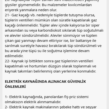
giysiler giymemelidir. Bu malzemeler kıvılcımlardan
eriyerek yanmalara neden olur.
21- Gaz kaçağı vb. nedeniyle tüplerde tutuşma olursa,
tüplerin ventilleri mümkün olan süratle kapatılarak gaz
kaçağı önlenmelidir. Tüpler alev içinde kalıyorsa bir siper
arkasından su veya karbondioksit sıkılarak tüp soğutulmalı
ve alevler söndürülmelidir. Alevler sönmüyor ve tüpten
çıkan gaz yanmayı devam ettiriyor ise, bir battaniye ile
sarılmak suretiyle havasız bırakılarak tüp söndürülmeli ve
bu arada yine tüpü su ile soğutma işlemine devam
edilmelidir.
22- Kaynak işi bittikten sonra gaz tüplerinin ventilleri
kapatılmalı ve hortumları düzgün olarak toplanmalı ve
kaynak takımları belirlenmiş olan yerlerine konmalıdır.
ELEKTRİK KAYNAĞINDA ALINACAK GÜVENLİK
ÖNLEMLERİ
1- Elektrik kaynağında, panolardan fiş-priz sistemi
olmaksızın elektrik alınmamalıdır.
2- Elektrik kaynak makinalarının şebeke hattı ve seyyar