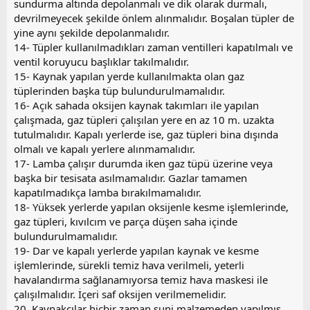
sundurma altında depolanmalı ve dik olarak durmalı,
devrilmeyecek şekilde önlem alınmalıdır. Boşalan tüpler de
yine aynı şekilde depolanmalıdır.
14- Tüpler kullanılmadıkları zaman ventilleri kapatılmalı ve
ventil koruyucu başlıklar takılmalıdır.
15- Kaynak yapılan yerde kullanılmakta olan gaz
tüplerinden başka tüp bulundurulmamalıdır.
16- Açık sahada oksijen kaynak takımları ile yapılan
çalışmada, gaz tüpleri çalışılan yere en az 10 m. uzakta
tutulmalıdır. Kapalı yerlerde ise, gaz tüpleri bina dışında
olmalı ve kapalı yerlere alınmamalıdır.
17- Lamba çalışır durumda iken gaz tüpü üzerine veya
başka bir tesisata asılmamalıdır. Gazlar tamamen
kapatılmadıkça lamba bırakılmamalıdır.
18- Yüksek yerlerde yapılan oksijenle kesme işlemlerinde,
gaz tüpleri, kıvılcım ve parça düşen saha içinde
bulundurulmamalıdır.
19- Dar ve kapalı yerlerde yapılan kaynak ve kesme
işlemlerinde, sürekli temiz hava verilmeli, yeterli
havalandırma sağlanamıyorsa temiz hava maskesi ile
çalışılmalıdır. İçeri saf oksijen verilmemelidir.
20. Kaynakçılar hiçbir zaman suni malzemeden yapılmış