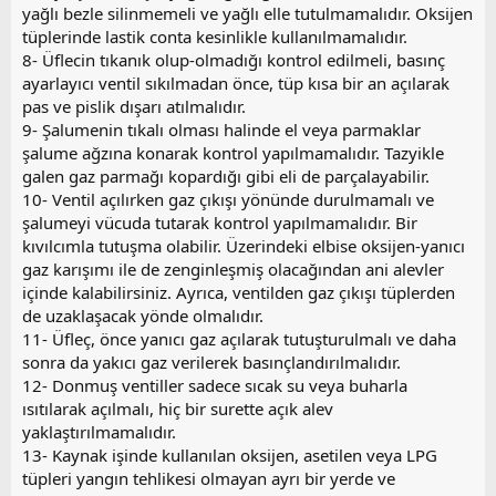
yağlı bezle silinmemeli ve yağlı elle tutulmamalıdır. Oksijen
tüplerinde lastik conta kesinlikle kullanılmamalıdır.
8- Üflecin tıkanık olup-olmadığı kontrol edilmeli, basınç
ayarlayıcı ventil sıkılmadan önce, tüp kısa bir an açılarak
pas ve pislik dışarı atılmalıdır.
9- Şalumenin tıkalı olması halinde el veya parmaklar
şalume ağzına konarak kontrol yapılmamalıdır. Tazyikle
galen gaz parmağı kopardığı gibi eli de parçalayabilir.
10- Ventil açılırken gaz çıkışı yönünde durulmamalı ve
şalumeyi vücuda tutarak kontrol yapılmamalıdır. Bir
kıvılcımla tutuşma olabilir. Üzerindeki elbise oksijen-yanıcı
gaz karışımı ile de zenginleşmiş olacağından ani alevler
içinde kalabilirsiniz. Ayrıca, ventilden gaz çıkışı tüplerden
de uzaklaşacak yönde olmalıdır.
11- Üfleç, önce yanıcı gaz açılarak tutuşturulmalı ve daha
sonra da yakıcı gaz verilerek basınçlandırılmalıdır.
12- Donmuş ventiller sadece sıcak su veya buharla
ısıtılarak açılmalı, hiç bir surette açık alev
yaklaştırılmamalıdır.
13- Kaynak işinde kullanılan oksijen, asetilen veya LPG
tüpleri yangın tehlikesi olmayan ayrı bir yerde ve