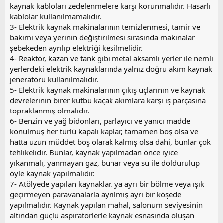
kaynak kabloları zedelenmelere karşı korunmalıdır. Hasarlı
kablolar kullanılmamalıdır.
3- Elektrik kaynak makinalarının temizlenmesi, tamir ve
bakımı veya yerinin değiştirilmesi sırasında makinalar
şebekeden ayrılıp elektriği kesilmelidir.
4- Reaktör, kazan ve tank gibi metal aksamlı yerler ile nemli
yerlerdeki elektrik kaynaklarında yalnız doğru akım kaynak
jeneratörü kullanılmalıdır.
5- Elektrik kaynak makinalarının çıkış uçlarının ve kaynak
devrelerinin birer kutbu kaçak akımlara karşı iş parçasına
topraklanmış olmalıdır.
6- Benzin ve yağ bidonları, parlayıcı ve yanıcı madde
konulmuş her türlü kapalı kaplar, tamamen boş olsa ve
hatta uzun müddet boş olarak kalmış olsa dahi, bunlar çok
tehlikelidir. Bunlar, kaynak yapılmadan önce iyice
yıkanmalı, yanmayan gaz, buhar veya su ile doldurulup
öyle kaynak yapılmalıdır.
7- Atölyede yapılan kaynaklar, ya ayrı bir bölme veya ışık
geçirmeyen paravanalarla ayrılmış ayrı bir köşede
yapılmalıdır. Kaynak yapılan mahal, salonum seviyesinin
altından güçlü aspiratörlerle kaynak esnasında oluşan