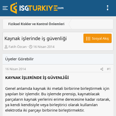
Fiziksel Riskler ve Kontrol Önlemleri
Kaynak işlerinde iş güvenliği
Sosyal Akış
K
B
Fatih Özcan
16 Nisan 2014
o
a
n
ş
Üyeler Görebilir
u
l
y
a
16 Nisan 2014
#1
u
n
b
g
KAYNAK İŞLERİNDE İŞ GÜVENLİĞİ
a
ı
ş
ç
Genel anlamda kaynak iki metali birbirine birleştirmek için
l
t
a
a
yapılan bir işlemdir. Bu işlemde prensip, kaynatılacak
t
r
parçaların kaynak yerlerini erime derecesine kadar ısıtarak,
a
i
ya kendi kendisiyle veya birleştirici olarak kullanılan
n
h
elektrotla iki parçayı birbirine birleştirmektir.
i