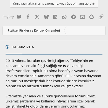
Yanıt yazmak için giriş yapmanız veya üye olmanız gerekir.
Mastodon
Facebook
X
Bluesky
LinkedIn
WhatsApp
Telegram
E-posta
Google
Li
Paylaş:
Fiziksel Riskler ve Kontrol Önlemleri
HAKKIMIZDA
2013 yılında kurulan çevrimiçi ağımız, Türkiye'nin en
kapsamlı ve en aktif İşçi Sağlığı ve İş Güvenliği
Profesyonelleri topluluğu olma hedefiyle yayın hayatına
devam etmektedir. Tamamen gönüllülük esasına dayanan
ağımız, bu mesleğe dair her konuda sizlere karşılıksız
olarak en iyi hizmeti sunmak için çalışmaktadır.
Sitemizde yer alan ve sürekli güncellenen forumumuz,
ülkemiz şartlarına ve kullanıcı ihtiyaçlarına özel olarak
geliştirilmekte olup, daha verimli sunucularımız