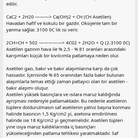
edilir.
CaC2 + 2H20 ———> Ca(OH)2 + CH (CH Asetilen)
Havadan hafif ve kokulu bir gazdır. Oksijenle tam bir
yanma sağlar. 3100 0C lık ısı verir.
2CH=CH + 502 —————> 4C02 + 2H2O + Q (2.3100 0C)
Asetilen gazının hava ile % 2,5 - % 81 oranları arasındaki
karışımları küçük bir kıvılcımla patlamaya neden olur.
Asetilen gazı, bakır ve bakır alaşımlarına karşı da çok
hassastır. İçerisinde % 65 oranından fazla bakır bulunan
alaşımlarla temas ettiği zaman patlayıcı olan bir asetilen -
bakır alaşımı oluşur.
Asetilen yüksek basınçlara ve ısılara maruz kaldığında
ayrışması nedeniyle patlamaktadır. Bu nedenle asetilenin
tüplere doldurulmasın saf asetilenin yalnız başına konması
halinde basıncın 1,5 Kg/cm2 yi, asetona emdirilmesi
halinde ise 18 Kg/cm2 yi geçmemelidir. Asetilen tüpleri
yine ısıya maruz kaldıklarında iç basınçları
yükseleceğinden patlama tehlikesi yaratmaktadır. Saf