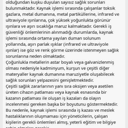
olduğundan kuşku duyulan sayısız sağlık sorunları
i
bulunmaktadır. Kaynak işlemi sırasında çalışanlar toksik
gazlara, metal dumanına, metal partiküllerine, infrared ve
ultraviyole ışınlarına, çok yüksek yoğunlukta görünür
ışınlara ve aşırı sıcaklığa maruz kalmaktadır. Gerekli iş
güvenliği önlemlerinin alınmadığı durumlarda, kaynak
işlemi sırasında ortama yayılan duman solunum
yollarında, aşırı parlak ışıklar (infrared ve ultraviyole
ışınlar) ise göz ve renk görme üzerinde istenmeyen sağlık
sorunlarına neden olmaktadır.
Çoğunlukla metallerin astar boyalı veya galvanizlenmiş
olması nedeniyle kadminyum, kurşun ve çeşitli diğer
materyaller kaynak dumanına maruziyetle oluşabilecek
sağlık sorunları yelpazesini genişletmektedir.
Çeşitli sağlık zararlarının yanı sıra oksijen veya asetilen
üreten cihazın patlaması veya kaynak esnasında bir
kazanın patlaması ile oluşan iş kazaları da olayın
incelenmesi gereken başka bir boyutunu göstermektedir.
Bu nedenle, kaynak işlemi sırasında iş kazası ve meslek
hastalıklarının oluşmaması için yöneticilerin, çalışan
kişilerin gerekli önlemleri almış, yeterli eğitim ve bilgiye