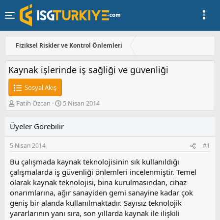
Fiziksel Riskler ve Kontrol Önlemleri
Kaynak işlerinde iş sağliği ve güvenliği
Sosyal Akış
K
B
Fatih Özcan
5 Nisan 2014
o
a
n
ş
Üyeler Görebilir
u
l
y
a
5 Nisan 2014
#1
u
n
b
g
Bu çalışmada kaynak teknolojisinin sık kullanıldığı
a
ı
çalışmalarda iş güvenliği önlemleri incelenmiştir. Temel
ş
ç
olarak kaynak teknolojisi, bina kurulmasından, cihaz
l
t
a
a
onarımlarına, ağır sanayiden gemi sanayine kadar çok
t
r
geniş bir alanda kullanılmaktadır. Sayısız teknolojik
a
i
yararlarının yanı sıra, son yıllarda kaynak ile ilişkili
n
h