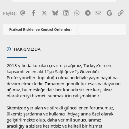
Mastodon
Facebook
X
Bluesky
LinkedIn
WhatsApp
Telegram
E-posta
Google
Li
Paylaş:
Fiziksel Riskler ve Kontrol Önlemleri
HAKKIMIZDA
2013 yılında kurulan çevrimiçi ağımız, Türkiye'nin en
kapsamlı ve en aktif İşçi Sağlığı ve İş Güvenliği
Profesyonelleri topluluğu olma hedefiyle yayın hayatına
devam etmektedir. Tamamen gönüllülük esasına dayanan
ağımız, bu mesleğe dair her konuda sizlere karşılıksız
olarak en iyi hizmeti sunmak için çalışmaktadır.
Sitemizde yer alan ve sürekli güncellenen forumumuz,
ülkemiz şartlarına ve kullanıcı ihtiyaçlarına özel olarak
geliştirilmekte olup, daha verimli sunucularımız
aracılığıyla sizlere kesintisiz ve kaliteli bir hizmet