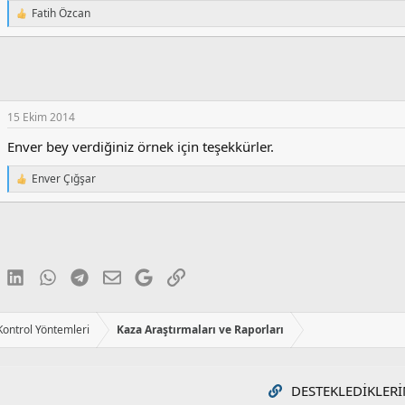
Fatih Özcan
T
e
p
k
i
l
e
15 Ekim 2014
r
:
Enver bey verdiğiniz örnek için teşekkürler.
Enver Çığşar
T
e
p
k
i
l
e
luesky
LinkedIn
WhatsApp
Telegram
E-posta
Google
Link
r
:
 Kontrol Yöntemleri
Kaza Araştırmaları ve Raporları
DESTEKLEDIKLERI