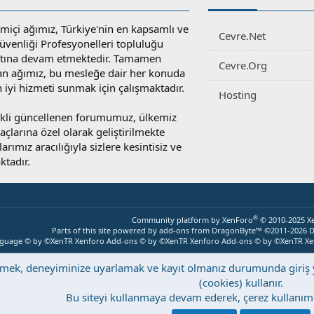
miçi ağımız, Türkiye'nin en kapsamlı ve
Cevre.Net
 Güvenliği Profesyonelleri topluluğu
atına devam etmektedir. Tamamen
Cevre.Org
an ağımız, bu mesleğe dair her konuda
en iyi hizmeti sunmak için çalışmaktadır.
Hosting
rekli güncellenen forumumuz, ülkemiz
yaçlarına özel olarak geliştirilmekte
rımız aracılığıyla sizlere kesintisiz ve
ktadır.
®
Community platform by XenForo
© 2010-2025 X
Parts of this site powered by
add-ons from DragonByte™
©2011-2026
D
nguage © by ©XenTR
Xenforo Add-ons
© by ©XenTR
Xenforo Add-ons
© by ©XenTR
Xe
eştirmek, deneyiminize uyarlamak ve kayıt olmanız durumunda giri
(cookies) kullanır.
Bu siteyi kullanmaya devam ederek, çerez kullanımı