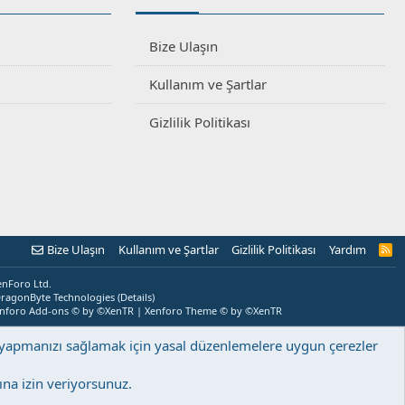
Bize Ulaşın
Kullanım ve Şartlar
Gizlilik Politikası
Bize Ulaşın
Kullanım ve Şartlar
Gizlilik Politikası
Yardım
R
S
S
enForo Ltd.
ragonByte Technologies
(
Details
)
nforo Add-ons
© by ©XenTR
|
Xenforo Theme
© by ©XenTR
ş yapmanızı sağlamak için yasal düzenlemelere uygun çerezler
na izin veriyorsunuz.