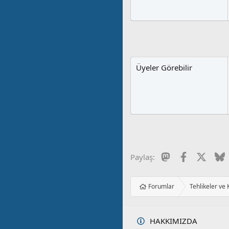
Üyeler Görebilir
Mastodon
Facebook
X
B
Paylaş:
Forumlar
Tehlikeler ve
HAKKIMIZDA