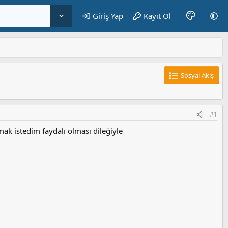
Giriş Yap
Kayıt Ol
Sosyal Akış
#1
mak istedim faydalı olması dileğiyle