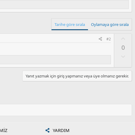
Tarihe göre sırala
Oylamaya göre sırala
O
#2
y
0
l
a
O
l
u
m
Yanıt yazmak için giriş yapmanız veya üye olmanız gerekir.
s
u
z
o
y
l
a
MIZ
YARDIM