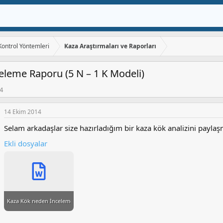
 Kontrol Yöntemleri
Kaza Araştırmaları ve Raporları
leme Raporu (5 N – 1 K Modeli)
4
14 Ekim 2014
Selam arkadaşlar size hazırladığım bir kaza kök analizini paylaş
Ekli dosyalar
Kaza Kök neden İnceleme Raporu 2014.docx