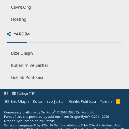
Cevre.Org
Hosting
YARDIM
Bize Ulaşın
Kullanım ve Şartlar
Gizlilik Politikası
Türkçe (TR)
Bize Ulaşın
Kullanım ve Şartlar
Gizlilik Politikası
Yardım
R
S
S
®
Community platform by XenForo
© 2010-2025 XenForo Ltd.
Parts of this site powered by
add-ons from DragonByte™
©2011-2026
DragonByte Technologies
(
Details
)
XenForo Language © by ©XenTR
Xenforo Add-ons
© by ©XenTR
Xenforo Add-