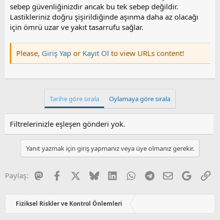
sebep güvenliğinizdir ancak bu tek sebep değildir.
Lastikleriniz doğru şişirildiğinde aşınma daha az olacağı
için ömrü uzar ve yakıt tasarrufu sağlar.
Please,
Giriş Yap
or
Kayıt Ol
to view URLs content!
Tarihe göre sırala
Oylamaya göre sırala
Filtrelerinizle eşleşen gönderi yok.
Yanıt yazmak için giriş yapmanız veya üye olmanız gerekir.
Mastodon
Facebook
X
Bluesky
LinkedIn
WhatsApp
Telegram
E-posta
Google
Li
Paylaş:
Fiziksel Riskler ve Kontrol Önlemleri