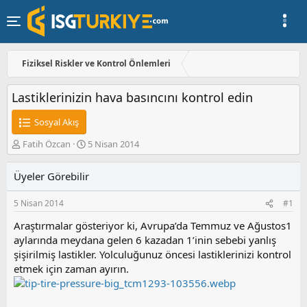
Fiziksel Riskler ve Kontrol Önlemleri
Lastiklerinizin hava basıncını kontrol edin
Sosyal Akış
K
B
Fatih Özcan
5 Nisan 2014
o
a
n
ş
Üyeler Görebilir
u
l
y
a
5 Nisan 2014
#1
u
n
b
g
Araştırmalar gösteriyor ki, Avrupa’da Temmuz ve Ağustos1
a
ı
aylarında meydana gelen 6 kazadan 1’inin sebebi yanlış
ş
ç
şişirilmiş lastikler. Yolculuğunuz öncesi lastiklerinizi kontrol
l
t
a
a
etmek için zaman ayırın.
t
r
a
i
n
h