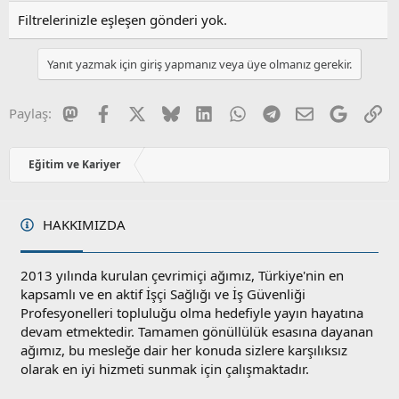
Filtrelerinizle eşleşen gönderi yok.
Yanıt yazmak için giriş yapmanız veya üye olmanız gerekir.
Mastodon
Facebook
X
Bluesky
LinkedIn
WhatsApp
Telegram
E-posta
Google
Li
Paylaş:
Eğitim ve Kariyer
HAKKIMIZDA
2013 yılında kurulan çevrimiçi ağımız, Türkiye'nin en
kapsamlı ve en aktif İşçi Sağlığı ve İş Güvenliği
Profesyonelleri topluluğu olma hedefiyle yayın hayatına
devam etmektedir. Tamamen gönüllülük esasına dayanan
ağımız, bu mesleğe dair her konuda sizlere karşılıksız
olarak en iyi hizmeti sunmak için çalışmaktadır.