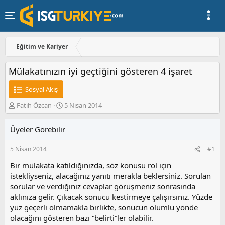
Eğitim ve Kariyer
Mülakatınızın iyi geçtiğini gösteren 4 işaret
Sosyal Akış
K
B
Fatih Özcan
5 Nisan 2014
o
a
n
ş
Üyeler Görebilir
u
l
y
a
5 Nisan 2014
#1
u
n
b
g
Bir mülakata katıldığınızda, söz konusu rol için
a
ı
istekliyseniz, alacağınız yanıtı merakla beklersiniz. Sorulan
ş
ç
sorular ve verdiğiniz cevaplar görüşmeniz sonrasında
l
t
a
a
aklınıza gelir. Çıkacak sonucu kestirmeye çalışırsınız. Yüzde
t
r
yüz geçerli olmamakla birlikte, sonucun olumlu yönde
a
i
olacağını gösteren bazı “belirti”ler olabilir.
n
h