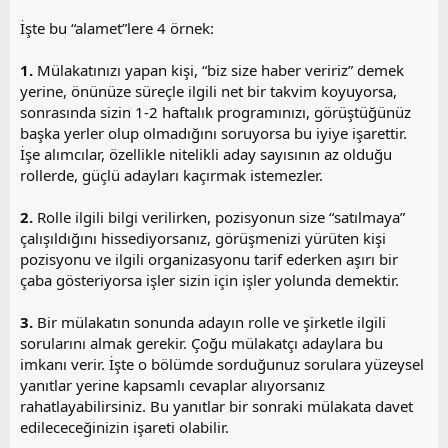
i
İşte bu “alamet”lere 4 örnek:
1.
Mülakatınızı yapan kişi, “biz size haber veririz” demek
yerine, önünüze süreçle ilgili net bir takvim koyuyorsa,
sonrasında sizin 1-2 haftalık programınızı, görüştüğünüz
başka yerler olup olmadığını soruyorsa bu iyiye işarettir.
İşe alımcılar, özellikle nitelikli aday sayısının az olduğu
rollerde, güçlü adayları kaçırmak istemezler.
2.
Rolle ilgili bilgi verilirken, pozisyonun size “satılmaya”
çalışıldığını hissediyorsanız, görüşmenizi yürüten kişi
pozisyonu ve ilgili organizasyonu tarif ederken aşırı bir
çaba gösteriyorsa işler sizin için işler yolunda demektir.
3.
Bir mülakatın sonunda adayın rolle ve şirketle ilgili
sorularını almak gerekir. Çoğu mülakatçı adaylara bu
imkanı verir. İşte o bölümde sorduğunuz sorulara yüzeysel
yanıtlar yerine kapsamlı cevaplar alıyorsanız
rahatlayabilirsiniz. Bu yanıtlar bir sonraki mülakata davet
edilececeğinizin işareti olabilir.