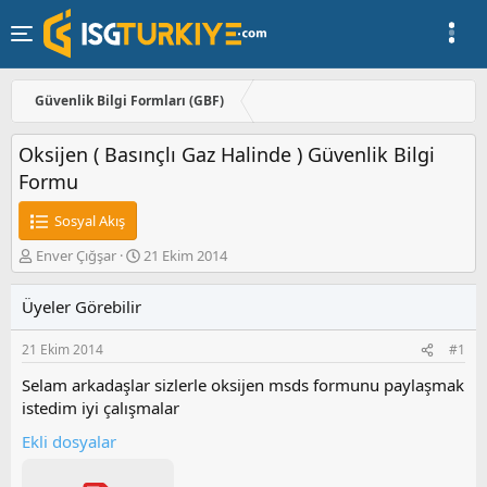
Güvenlik Bilgi Formları (GBF)
Oksijen ( Basınçlı Gaz Halinde ) Güvenlik Bilgi
Formu
Sosyal Akış
K
B
Enver Çığşar
21 Ekim 2014
o
a
n
ş
Üyeler Görebilir
u
l
y
a
21 Ekim 2014
#1
u
n
b
g
Selam arkadaşlar sizlerle oksijen msds formunu paylaşmak
a
ı
istedim iyi çalışmalar
ş
ç
l
t
Ekli dosyalar
a
a
t
r