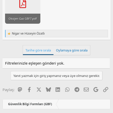
a
i
n
h
i
Oksijen Gaz GBF7.pdf
Nigar
ve
Hüseyin Özatlı
T
e
p
k
Tarihe göre sırala
Oylamaya göre sırala
i
l
e
Filtrelerinizle eşleşen gönderi yok.
r
:
Yanıt yazmak için giriş yapmanız veya üye olmanız gerekir.
Mastodon
Facebook
X
Bluesky
LinkedIn
WhatsApp
Telegram
E-posta
Google
Li
Paylaş:
Güvenlik Bilgi Formları (GBF)