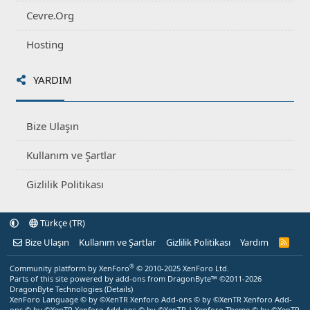
Cevre.Org
Hosting
YARDIM
Bize Ulaşın
Kullanım ve Şartlar
Gizlilik Politikası
Türkçe (TR)
Bize Ulaşın
Kullanım ve Şartlar
Gizlilik Politikası
Yardım
R
S
S
®
Community platform by XenForo
© 2010-2025 XenForo Ltd.
Parts of this site powered by
add-ons from DragonByte™
©2011-2026
DragonByte Technologies
(
Details
)
XenForo Language © by ©XenTR
Xenforo Add-ons
© by ©XenTR
Xenforo Add-
ons
© by ©XenTR
Xenforo Add-ons
© by ©XenTR
|
Xenforo Theme
© by ©XenTR