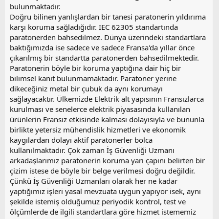
bulunmaktadır.
Doğru bilinen yanlışlardan bir tanesi paratonerin yıldırıma
karşı koruma sağladığıdır. IEC 62305 standartında
paratonerden bahsedilmez. Dünya üzerindeki standartlara
baktığımızda ise sadece ve sadece Fransa'da yıllar önce
çıkarılmış bir standartta paratonerden bahsedilmektedir.
Paratonerin böyle bir koruma yaptığına dair hiç bir
bilimsel kanıt bulunmamaktadır. Paratoner yerine
dikeceğiniz metal bir çubuk da aynı korumayı
sağlayacaktır. Ülkemizde Elektrik alt yapısının Fransızlarca
kurulması ve senelerce elektrik piyasasında kullanılan
ürünlerin Fransız etkisinde kalması dolayısıyla ve bununla
birlikte yetersiz mühendislik hizmetleri ve ekonomik
kaygılardan dolayı aktif paratonerler bolca
kullanılmaktadır. Çok zaman İş Güvenliği Uzmanı
arkadaşlarımız paratonerin koruma yarı çapını belirten bir
çizim istese de böyle bir belge verilmesi doğru değildir.
Çünkü İş Güvenliği Uzmanları olarak her ne kadar
yaptığımız işleri yasal mevzuata uygun yapıyor isek, aynı
şekilde istemiş olduğumuz periyodik kontrol, test ve
ölçümlerde de ilgili standartlara göre hizmet istememiz