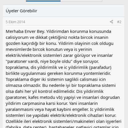
l
e
Üyeler Görebilir
r
:
5 Ekim 2014
#2
Merhaba Enver Bey. Yildirimdan korunma konusunda
calisiyorum ve dikkat çektiğiniz nokta bircok insanin
gozden kaçırdığı bir konu. Yildirim olayinin cok oldugu
mevsimlerde bircok konutun veya is yerinin
elektrik/elektronik sistemleri zarar görüyor ve insanlar
"paratoner vardi, niye boyle oldu" diye soruyor.
topraklama, dis yildirimlik ve ic yildirimlik (parafadur)
birlikte uygulanmasi gereken korunma yontemleridir.
Topraklama diger iki sistemin saglikli calismasi icin
olmazsa olmazdir. Bu nedenle iyi bir topraklama sistemi
olsa dahi her yil kontrol edilmelidir. Dis yildirimlik
(paratoner, kafes metodu vb) yapiyi ve insanlari dogrudan
yildirim carpmasina karsi korur. Yani insanlarin
yaralanmasıni veya hayat kaybini engeller. Ic yildirimlik
sistemleri ise yapidaki elektrik/elektronik cihazlari korur.
Ozellikle ileri elektronik sistemleri/makineleri olan işyerleri
(fabrika, data center), hastahaneler, patlayici ortamlar icin