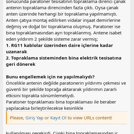
sonucunda paratoner tesisatının topraklama direnci çanak
antenin topraklama direncinden fazla çıktı. Oysa çanak
anten üzerinde herhangi bir topraklama yapılmamıştı.
Anten çatıya montaj edilirken vidalar inşaat demirlerine
değmiş ve doğal bir topraklama oluşmuş. Paratoner ise
bina topraklamasından ayrı topraklanmış. Antene isabet
eden yıldırım 2 şekilde sisteme zarar vermiş;
1. RG11 kablolar üzerinden daire içlerine kadar
uzanarak
2. Topraklama sisteminden bina elektrik tesisatına
geri dönerek
Bunu engellemek için ne yapılmalıydı?
Öncelikle antenin değilde paratonerin yıldırımı çekmesi ve
güvenli bir şekilde toprağa aktararak yıldırımın zararlı
etkisini toprakta sönümlemeliydi.
Paratoner topraklaması bina topraklaması ile beraber
yapılacaksa birleştirilecekse kesinlikle
Please,
Giriş Yap
or
Kayıt Ol
to view URLs content!
kullanılması gerekirdi. Çünki bina topraklamasından iç