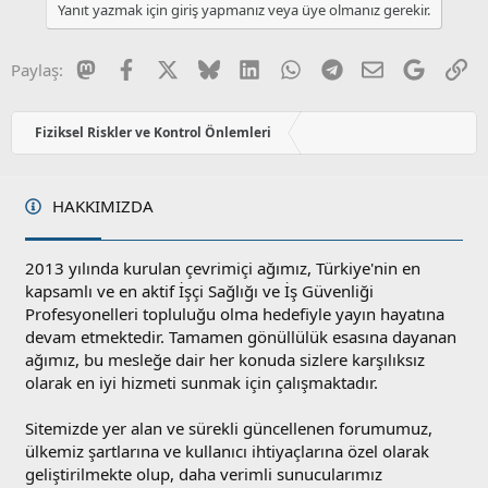
l
u
l
Yanıt yazmak için giriş yapmanız veya üye olmanız gerekir.
a
m
e
s
r
:
u
Mastodon
Facebook
X
Bluesky
LinkedIn
WhatsApp
Telegram
E-posta
Google
Li
Paylaş:
z
o
y
Fiziksel Riskler ve Kontrol Önlemleri
l
a
HAKKIMIZDA
2013 yılında kurulan çevrimiçi ağımız, Türkiye'nin en
kapsamlı ve en aktif İşçi Sağlığı ve İş Güvenliği
Profesyonelleri topluluğu olma hedefiyle yayın hayatına
devam etmektedir. Tamamen gönüllülük esasına dayanan
ağımız, bu mesleğe dair her konuda sizlere karşılıksız
olarak en iyi hizmeti sunmak için çalışmaktadır.
Sitemizde yer alan ve sürekli güncellenen forumumuz,
ülkemiz şartlarına ve kullanıcı ihtiyaçlarına özel olarak
geliştirilmekte olup, daha verimli sunucularımız