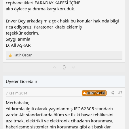
cephanelikleri FARADAY KAFESİ İÇİNE
alıp öylece yıldırıma karşı koruduk.
Enver Bey arkadaşımız çok haklı bu konular hakında bilgi
rica ediyoruz. Paratoner kitabı eklemiş
teşekkür ederim.
Saygılarımla
D. Ali AŞKAR
Fatih Özcan
T
e
O
O
0
p
k
y
l
i
l
u
l
Üyeler Görebilir
a
m
e
s
r
#7
7 Kasım 2014
KONU SAHIBI
:
u
z
Merhabalar,
o
Yıldırımla ilgili olarak yayınlanmış IEC 62305 standartı
y
vardır. Alt standartlarda ölüm ve fiziki hasar tehlikesini
l
azaltmak, elektrikli ve elektronik cihazların korunması,
a
haberleşme sistemlerinin korunması gibi alt başlıklar