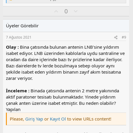
T
l
e
O
O
0
a
p
k
y
l
i
l
u
l
Üyeler Görebilir
a
m
e
s
r
7 Ağustos 2021
#9
:
u
z
Olay :
Bina çatısında bulunan antenin LNB'sine yıldırım
o
isabet ediyor. LNB üzerinden kablolarla uydu santraline ve
y
oradan da daire içlerinde bazı tv prizlerine kadar ilerliyor.
l
Bazı dairelerde tv lerde bozulmaya sebep oluyor aynı
a
şekilde isabet eden yıldırım binanın zayıf akım tesisatına
zarar veriyor.
İnceleme :
Binada çatısında antenin 2 metre yakınında
aktif paratoner tesisatı bulunmaktadır. Yinede yıldırım
çanak anten üzerine isabet etmiştir. Bu neden olabilir?
Yapılan
Please,
Giriş Yap
or
Kayıt Ol
to view URLs content!