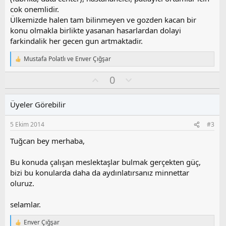
cok onemlidir.
Ülkemizde halen tam bilinmeyen ve gozden kacan bir
konu olmakla birlikte yasanan hasarlardan dolayi
farkindalik her gecen gun artmaktadir.
Mustafa Polatlı
ve
Enver Çığşar
T
e
O
O
0
p
k
y
l
i
l
u
l
Üyeler Görebilir
a
m
e
s
r
5 Ekim 2014
#3
:
u
z
Tuğcan bey merhaba,
o
y
Bu konuda çalışan meslektaşlar bulmak gerçekten güç,
l
bizi bu konularda daha da aydınlatırsanız minnettar
a
oluruz.
selamlar.
Enver Çığşar
T