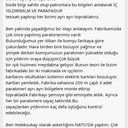
bizde bilgi sahibi olup patronlara bu bilgileri anlatarak İÇ
YILDIRIMLIK VE PARAFADUR
tesisatı yaptırıp her birimi ayrı ayrı topraklatırız.
Ben yakında yaşadığımız bir olayı anlatayım. Fabrikamızda
çok önce yapılmış paratonerimiz vardı
Bulunduğumuz yer itibarı ile komşu farikaya göre
çukurdadır. Hava birden bire bozuyor yağmur ve
şimşek derken komşumuzun paratoneri yüksekte olduğu
için yıldırım oraya düşüyor.Çok büyük
bir ışık hüzmesi meydabna geliyor. Bunun tesiri ile bizim
fabrikadaki bir iki makinada ve işçilerin
kartlarını okuttukları sistemin elektrik kartıları bozuluyor.
Kartları yeniledik. Fabrika sahasına 200 m çaplı 3 adet
paratoneri ayrı ayrı bölgelere monte ettirip
toprakladık.Fabrikayı şemsiye gibi emniyete aldık. Ayrıca
her bir paratonere sayaç taktırdık.Bu
sayaçlardan yıldırımın kaç defa üştüğünü kontrol
edebileceğiz.
Ben Yedeksubay olarak askerliğimi NATO'DA yaptım. Çok