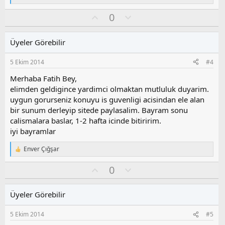
e
O
O
0
p
k
y
l
i
l
u
l
Üyeler Görebilir
a
m
e
s
r
5 Ekim 2014
#4
:
u
z
Merhaba Fatih Bey,
o
elimden geldigince yardimci olmaktan mutluluk duyarim.
y
uygun gorurseniz konuyu is guvenligi acisindan ele alan
l
bir sunum derleyip sitede paylasalim. Bayram sonu
a
calismalara baslar, 1-2 hafta icinde bitiririm.
iyi bayramlar
Enver Çığşar
T
e
O
O
0
p
k
y
l
i
l
u
l
Üyeler Görebilir
a
m
e
s
r
5 Ekim 2014
#5
:
u