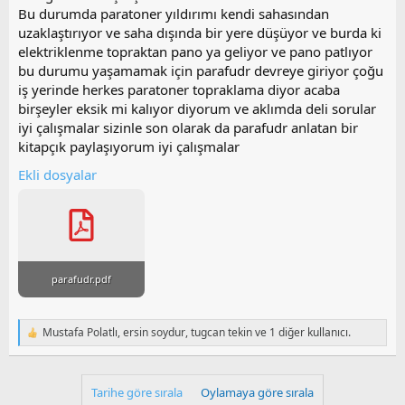
t
r
Bu durumda paratoner yıldırımı kendi sahasından
a
i
uzaklaştırıyor ve saha dışında bir yere düşüyor ve burda ki
n
h
elektriklenme topraktan pano ya geliyor ve pano patlıyor
i
bu durumu yaşamamak için parafudr devreye giriyor çoğu
iş yerinde herkes paratoner topraklama diyor acaba
birşeyler eksik mi kalıyor diyorum ve aklımda deli sorular
iyi çalışmalar sizinle son olarak da parafudr anlatan bir
kitapçık paylaşıyorum iyi çalışmalar
Ekli dosyalar
parafudr.pdf
Mustafa Polatlı
,
ersin soydur
,
tugcan tekin
ve 1 diğer kullanıcı.
T
e
p
k
Tarihe göre sırala
Oylamaya göre sırala
i