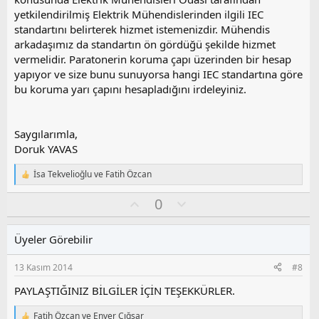
yetkilendirilmiş Elektrik Mühendislerinden ilgili IEC
standartını belirterek hizmet istemenizdir. Mühendis
arkadaşımız da standartın ön gördüğü şekilde hizmet
vermelidir. Paratonerin koruma çapı üzerinden bir hesap
yapıyor ve size bunu sunuyorsa hangi IEC standartına göre
bu koruma yarı çapını hesapladığını irdeleyiniz.
Saygılarımla,
Doruk YAVAS
İsa Tekvelioğlu
ve
Fatih Özcan
T
e
O
O
0
p
k
y
l
i
l
u
l
Üyeler Görebilir
a
m
e
s
r
13 Kasım 2014
#8
:
u
z
PAYLAŞTIĞINIZ BİLGİLER İÇİN TEŞEKKÜRLER.
o
y
Fatih Özcan
ve
Enver Çığşar