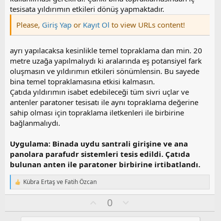
tesisata yıldırımın etkileri dönüş yapmaktadır.
Please,
Giriş Yap
or
Kayıt Ol
to view URLs content!
ayrı yapılacaksa kesinlikle temel topraklama dan min. 20
metre uzağa yapılmalıydı ki aralarında eş potansiyel fark
oluşmasın ve yıldırımın etkileri sönümlensin. Bu sayede
bina temel topraklamasına etkisi kalmasın.
Çatıda yıldırımın isabet edebileceği tüm sivri uçlar ve
antenler paratoner tesisatı ile aynı topraklama değerine
sahip olması için topraklama iletkenleri ile birbirine
bağlanmalıydı.
Uygulama: Binada uydu santrali girişine ve ana
panolara parafudr sistemleri tesis edildi. Çatıda
bulunan anten ile paratoner birbirine irtibatlandı.
Kübra Ertaş
ve
Fatih Özcan
T
e
O
O
0
p
k
y
l
i