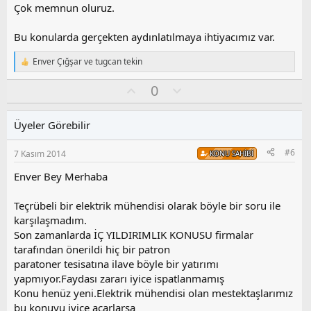
z
Çok memnun oluruz.
o
y
Bu konularda gerçekten aydınlatılmaya ihtiyacımız var.
l
a
Enver Çığşar
ve
tugcan tekin
T
e
O
O
0
p
k
y
l
i
l
u
l
Üyeler Görebilir
a
m
e
s
r
#6
7 Kasım 2014
KONU SAHIBI
:
u
z
Enver Bey Merhaba
o
y
Teçrübeli bir elektrik mühendisi olarak böyle bir soru ile
l
karşılaşmadım.
a
Son zamanlarda İÇ YILDIRIMLIK KONUSU firmalar
tarafından önerildi hiç bir patron
paratoner tesisatına ilave böyle bir yatırımı
yapmıyor.Faydası zararı iyice ispatlanmamış
Konu henüz yeni.Elektrik mühendisi olan mestektaşlarımız
bu konuyu iyice açarlarsa