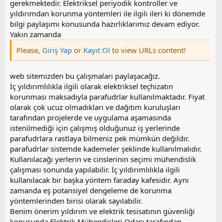
gerekmektedir. Elektriksel periyodik kontroller ve
yıldırımdan korunma yöntemleri ile ilgili ileri ki dönemde
bilgi paylaşımı konusunda hazırlıklarımız devam ediyor.
Yakın zamanda
Please,
Giriş Yap
or
Kayıt Ol
to view URLs content!
web sitemizden bu çalışmaları paylaşacağız.
İç yıldırımlılıkla ilgili olarak elektriksel teçhizatın
korunması maksadıyla parafudrlar kullanılmaktadır. Fiyat
olarak çok ucuz olmadıkları ve dağıtım kuruluşları
tarafından projelerde ve uygulama aşamasında
istenilmediği için çalışmış olduğunuz iş yerlerinde
parafudrlara rastlaya bilmeniz pek mümkün değildir.
parafudrlar sistemde kademeler şeklinde kullanılmalıdır.
Kullanılacağı yerlerin ve cinslerinin seçimi mühendislik
çalışması sonunda yapılabilir. İç yıldırımlılıkla ilgili
kullanılacak bir başka yöntem faraday kafesidir. Aynı
zamanda eş potansiyel dengeleme de korunma
yöntemlerinden birisi olarak sayılabilir.
Benim önerim yıldırım ve elektrik tesisatının güvenliği
konusunda Elektrik Mühendisleri Odası tarafından