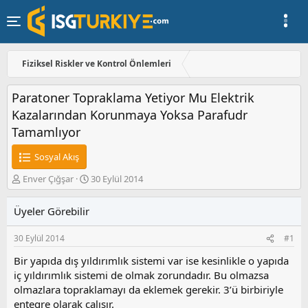
Fiziksel Riskler ve Kontrol Önlemleri
Paratoner Topraklama Yetiyor Mu Elektrik
Kazalarından Korunmaya Yoksa Parafudr
Tamamlıyor
Sosyal Akış
K
B
Enver Çığşar
30 Eylül 2014
o
a
n
ş
Üyeler Görebilir
u
l
y
a
30 Eylül 2014
#1
u
n
b
g
Bir yapıda dış yıldırımlık sistemi var ise kesinlikle o yapıda
a
ı
iç yıldırımlık sistemi de olmak zorundadır. Bu olmazsa
ş
ç
olmazlara topraklamayı da eklemek gerekir. 3’ü birbiriyle
l
t
a
a
entegre olarak çalışır.