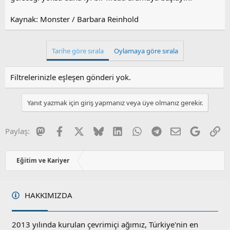
Kaynak: Monster / Barbara Reinhold
Tarihe göre sırala
Oylamaya göre sırala
Filtrelerinizle eşleşen gönderi yok.
Yanıt yazmak için giriş yapmanız veya üye olmanız gerekir.
Mastodon
Facebook
X
Bluesky
LinkedIn
WhatsApp
Telegram
E-posta
Google
Li
Paylaş:
Eğitim ve Kariyer
HAKKIMIZDA
2013 yılında kurulan çevrimiçi ağımız, Türkiye'nin en