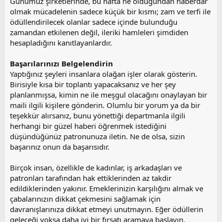
Günümüz şirketlerinde, bu hafta ne olduğundan haberdar
olmak mücadelenin sadece küçük bir kısmı; zam ve terfi ile
ödüllendirilecek olanlar sadece içinde bulunduğu
zamandan etkilenen değil, ileriki hamleleri şimdiden
hesapladığını kanıtlayanlardır.
Başarılarınızı Belgelendirin
Yaptığınız şeyleri insanlara olağan işler olarak gösterin.
Birisiyle kısa bir toplantı yapacaksanız ve her şey
planlanmışsa, kimin ne ile meşgul olacağını onaylayan bir
maili ilgili kişilere gönderin. Olumlu bir yorum ya da bir
teşekkür alırsanız, bunu yönettiği departmanla ilgili
herhangi bir güzel haberi öğrenmek istediğini
düşündüğünüz patronunuza iletin. Ne de olsa, sizin
başarınız onun da başarısıdır.
Birçok insan, özellikle de kadınlar, iş arkadaşları ve
patronları tarafından hak ettiklerinden az takdir
edildiklerinden yakınır. Emeklerinizin karşılığını almak ve
çabalarınızın dikkat çekmesini sağlamak için
davranışlarınıza dikkat etmeyi unutmayın. Eğer ödüllerin
geleceği yoksa daha iyi bir fırsatı aramaya başlayın.