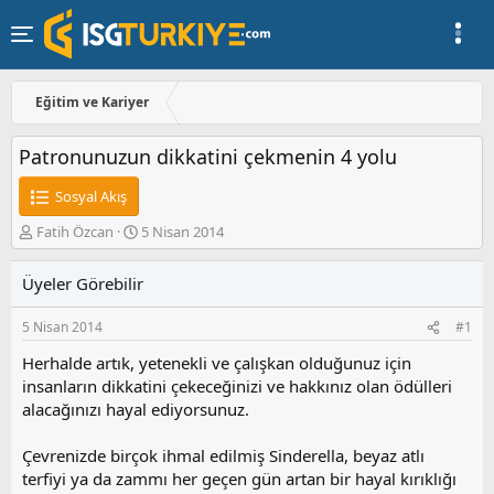
Eğitim ve Kariyer
Patronunuzun dikkatini çekmenin 4 yolu
Sosyal Akış
K
B
Fatih Özcan
5 Nisan 2014
o
a
n
ş
Üyeler Görebilir
u
l
y
a
5 Nisan 2014
#1
u
n
b
g
Herhalde artık, yetenekli ve çalışkan olduğunuz için
a
ı
insanların dikkatini çekeceğinizi ve hakkınız olan ödülleri
ş
ç
alacağınızı hayal ediyorsunuz.
l
t
a
a
t
r
Çevrenizde birçok ihmal edilmiş Sinderella, beyaz atlı
a
i
terfiyi ya da zammı her geçen gün artan bir hayal kırıklığı
n
h