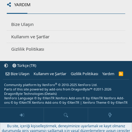
YARDIM
Bize Ulaşın
Kullanım ve Şartlar
Gizlilik Politikası
Türkçe (TR)
Bize Ulaşın
Kullanım ve Şartlar
Gizlilik Politikası
Yardım
R
S
S
®
Community platform by XenForo
© 2010-2025 XenForo Ltd.
Parts of this site powered by
add-ons from DragonByte™
©2011-2026
DragonByte Technologies
(
Details
)
XenForo Language © by ©XenTR
Xenforo Add-ons
© by ©XenTR
Xenforo Add-
ons
© by ©XenTR
Xenforo Add-ons
© by ©XenTR
|
Xenforo Theme
© by ©XenTR
Bu site, içeriği kişiselleştirmek, deneyiminize uyarlamak ve kayıt olmanız
durumunda giriş yapmanızı sağlamak için yasal düzenlemelere uygun çerezler