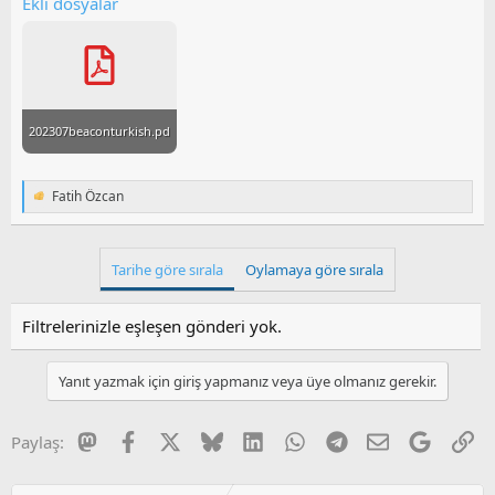
Ekli dosyalar
a
i
n
h
i
202307beaconturkish.pdf
Fatih Özcan
T
e
p
k
Tarihe göre sırala
Oylamaya göre sırala
i
l
e
Filtrelerinizle eşleşen gönderi yok.
r
:
Yanıt yazmak için giriş yapmanız veya üye olmanız gerekir.
Mastodon
Facebook
X
Bluesky
LinkedIn
WhatsApp
Telegram
E-posta
Google
Li
Paylaş: