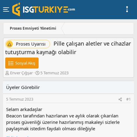
Proses Emniyeti Yönetimi
Pille çalışan aletler ve cihazlar
Proses Uyarısı
tutuşturma kaynağı olabilir
Sosyal Akış
K
B
Enver Çığşar
5 Temmuz 2023
o
a
n
ş
Üyeler Görebilir
u
l
y
a
5 Temmuz 2023
#1
u
n
b
g
Selam arkadaşlar
a
ı
Beacon tarafından hazırlanan ve aylık olarak çıkarılan
ş
ç
proses güvenliği üzerine hazırlanmış makaleyi sizlerle
l
t
a
a
paylaşmak istedim faydalı olması dileğiyle
t
r