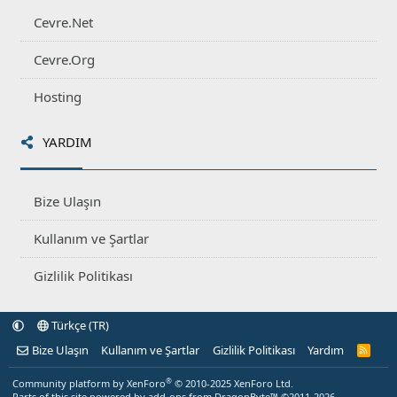
Cevre.Net
Cevre.Org
Hosting
YARDIM
Bize Ulaşın
Kullanım ve Şartlar
Gizlilik Politikası
Türkçe (TR)
Bize Ulaşın
Kullanım ve Şartlar
Gizlilik Politikası
Yardım
R
S
S
®
Community platform by XenForo
© 2010-2025 XenForo Ltd.
Parts of this site powered by
add-ons from DragonByte™
©2011-2026