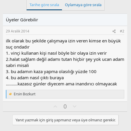
k
Tarihe göre sırala
Oylamaya göre sırala
i
l
e
Üyeler Görebilir
r
:
29 Aralık 2014
#2
ilk olarak bu şekilde çalışmaya izin veren kimse en büyük
suç ondadır
1. vinçi kullanan kişi nasıl böyle bir olaya izin verir
2.halat sağlam değil adamı tutan hiçbir şey yok ucan adam
sabri misali
3. bu adamın kaza yapma olasılığı yüzde 100
4. bu adam nasıl çıktı buraya
..........kazasız günler diyecem ama inandırıcı olmayacak
Ersin Bozkurt
T
e
O
O
0
p
k
y
l
i
l
u
l
Yanıt yazmak için giriş yapmanız veya üye olmanız gerekir.
a
m
e
s
r