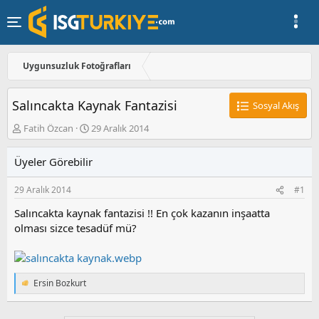
Uygunsuzluk Fotoğrafları
Salıncakta Kaynak Fantazisi
Sosyal Akış
K
B
Fatih Özcan
29 Aralık 2014
o
a
n
ş
Üyeler Görebilir
u
l
y
a
29 Aralık 2014
#1
u
n
b
g
Salıncakta kaynak fantazisi !! En çok kazanın inşaatta
a
ı
olması sizce tesadüf mü?
ş
ç
l
t
a
a
t
r
a
i
Ersin Bozkurt
T
n
h
e
i
p