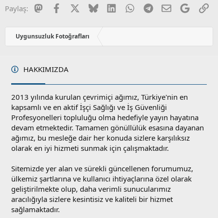
:
u
Mastodon
Facebook
X
Bluesky
LinkedIn
WhatsApp
Telegram
E-posta
Google
Li
Paylaş:
z
o
y
Uygunsuzluk Fotoğrafları
l
a
HAKKIMIZDA
2013 yılında kurulan çevrimiçi ağımız, Türkiye'nin en
kapsamlı ve en aktif İşçi Sağlığı ve İş Güvenliği
Profesyonelleri topluluğu olma hedefiyle yayın hayatına
devam etmektedir. Tamamen gönüllülük esasına dayanan
ağımız, bu mesleğe dair her konuda sizlere karşılıksız
olarak en iyi hizmeti sunmak için çalışmaktadır.
Sitemizde yer alan ve sürekli güncellenen forumumuz,
ülkemiz şartlarına ve kullanıcı ihtiyaçlarına özel olarak
geliştirilmekte olup, daha verimli sunucularımız
aracılığıyla sizlere kesintisiz ve kaliteli bir hizmet
sağlamaktadır.