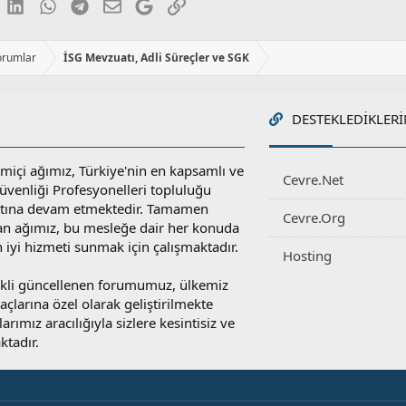
luesky
LinkedIn
WhatsApp
Telegram
E-posta
Google
Link
orumlar
İSG Mevzuatı, Adli Süreçler ve SGK
DESTEKLEDIKLERI
miçi ağımız, Türkiye'nin en kapsamlı ve
Cevre.Net
 Güvenliği Profesyonelleri topluluğu
atına devam etmektedir. Tamamen
Cevre.Org
an ağımız, bu mesleğe dair her konuda
en iyi hizmeti sunmak için çalışmaktadır.
Hosting
rekli güncellenen forumumuz, ülkemiz
yaçlarına özel olarak geliştirilmekte
rımız aracılığıyla sizlere kesintisiz ve
ktadır.