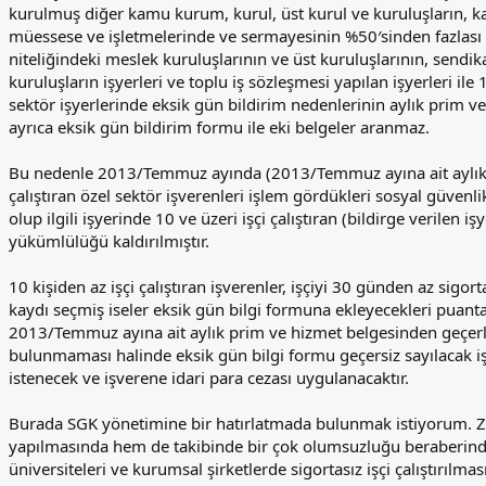
kurulmuş diğer kamu kurum, kurul, üst kurul ve kuruluşların, kam
müessese ve işletmelerinde ve sermayesinin %50′sinden fazlası
niteliğindeki meslek kuruluşlarının ve üst kuruluşlarının, sendi
kuruluşların işyerleri ve toplu iş sözleşmesi yapılan işyerleri ile 1
sektör işyerlerinde eksik gün bildirim nedenlerinin aylık prim ve 
ayrıca eksik gün bildirim formu ile eki belgeler aranmaz.
Bu nedenle 2013/Temmuz ayında (2013/Temmuz ayına ait aylık p
çalıştıran özel sektör işverenleri işlem gördükleri sosyal güve
olup ilgili işyerinde 10 ve üzeri işçi çalıştıran (bildirge verilen i
yükümlülüğü kaldırılmıştır.
10 kişiden az işçi çalıştıran işverenler, işçiyi 30 günden az sig
kaydı seçmiş iseler eksik gün bilgi formuna ekleyecekleri puantaj
2013/Temmuz ayına ait aylık prim ve hizmet belgesinden geçerli
bulunmaması halinde eksik gün bilgi formu geçersiz sayılacak iş
istenecek ve işverene idari para cezası uygulanacaktır.
Burada SGK yönetimine bir hatırlatmada bulunmak istiyorum. Za
yapılmasında hem de takibinde bir çok olumsuzluğu beraberinde ge
üniversiteleri ve kurumsal şirketlerde sigortasız işçi çalıştırılm