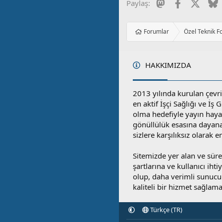
Mastodon
Facebook
X
B
Paylaş:
Forumlar
Özel Teknik F
HAKKIMIZDA
2013 yılında kurulan çevri
en aktif İşçi Sağlığı ve İş
olma hedefiyle yayın hay
gönüllülük esasına dayan
sizlere karşılıksız olarak 
Sitemizde yer alan ve sü
şartlarına ve kullanıcı ihti
olup, daha verimli sunucula
kaliteli bir hizmet sağlama
Türkçe (TR)