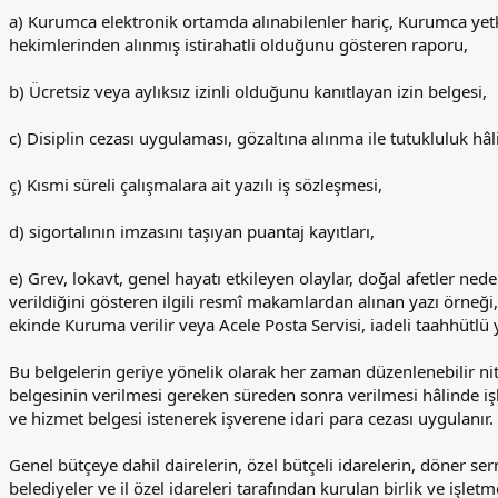
a) Kurumca elektronik ortamda alınabilenler hariç, Kurumca yetk
hekimlerinden alınmış istirahatli olduğunu gösteren raporu,
b) Ücretsiz veya aylıksız izinli olduğunu kanıtlayan izin belgesi,
c) Disiplin cezası uygulaması, gözaltına alınma ile tutukluluk hâli
ç) Kısmi süreli çalışmalara ait yazılı iş sözleşmesi,
d) sigortalının imzasını taşıyan puantaj kayıtları,
e) Grev, lokavt, genel hayatı etkileyen olaylar, doğal afetler ne
verildiğini gösteren ilgili resmî makamlardan alınan yazı örneği, 
ekinde Kuruma verilir veya Acele Posta Servisi, iadeli taahhütlü 
Bu belgelerin geriye yönelik olarak her zaman düzenlenebilir nitel
belgesinin verilmesi gereken süreden sonra verilmesi hâlinde iş
ve hizmet belgesi istenerek işverene idari para cezası uygulanır.
Genel bütçeye dahil dairelerin, özel bütçeli idarelerin, döner serm
belediyeler ve il özel idareleri tarafından kurulan birlik ve işle