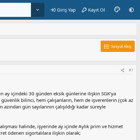
Giriş Yap
Kayıt Ol
Sosyal Akış
#1
in ay içindeki 30 günden eksik günlerine ilişkin SGK’ya
 güvenlik bilinci, hem çalışanların, hem de işverenlerin (çok az
en azından gün sayılarının çalışıldığı kadar süreyle
çalışması halinde, işyerinde ay içinde Aylık prim ve hizmet
ret ödenen sigortalılara ilişkin olarak;