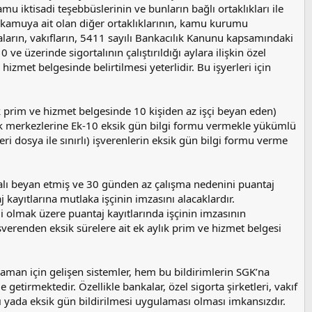
u iktisadi teşebbüslerinin ve bunların bağlı ortaklıkları ile
 kamuya ait olan diğer ortaklıklarının, kamu kurumu
kaların, vakıfların, 5411 sayılı Bankacılık Kanunu kapsamındaki
0 ve üzerinde sigortalının çalıştırıldığı aylara ilişkin özel
hizmet belgesinde belirtilmesi yeterlidir. Bu işyerleri için
rim ve hizmet belgesinde 10 kişiden az işçi beyan eden)
nlik merkezlerine Ek-10 eksik gün bilgi formu vermekle yükümlü
şyeri dosya ile sınırlı) işverenlerin eksik gün bilgi formu verme
ortalı beyan etmiş ve 30 günden az çalışma nedenini puantaj
 kayıtlarına mutlaka işçinin imzasını alacaklardır.
 olmak üzere puantaj kayıtlarında işçinin imzasının
verenden eksik sürelere ait ek aylık prim ve hizmet belgesi
man için gelişen sistemler, hem bu bildirimlerin SGK’na
tirmektedir. Özellikle bankalar, özel sigorta şirketleri, vakıf
ası yada eksik gün bildirilmesi uygulaması olması imkansızdır.