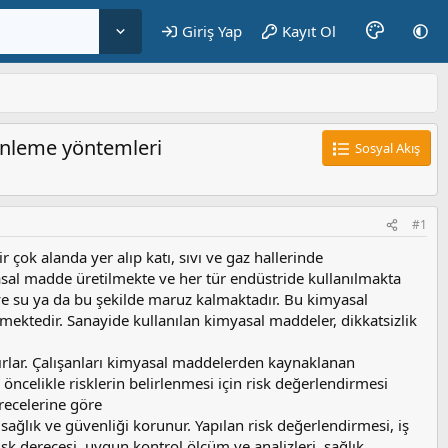
Giriş Yap
Kayıt Ol
 önleme yöntemleri
Sosyal Akış
#1
çok alanda yer alıp katı, sıvı ve gaz hallerinde
asal madde üretilmekte ve her tür endüstride kullanılmakta
e su ya da bu şekilde maruz kalmaktadır. Bu kimyasal
mektedir. Sanayide kullanılan kimyasal maddeler, dikkatsizlik
dırlar. Çalışanları kimyasal maddelerden kaynaklanan
öncelikle risklerin belirlenmesi için risk değerlendirmesi
recelerine göre
 sağlık ve güvenliği korunur. Yapılan risk değerlendirmesi, iş
risk derecesi, uygun kontrol ölçüm ve analizleri, sağlık