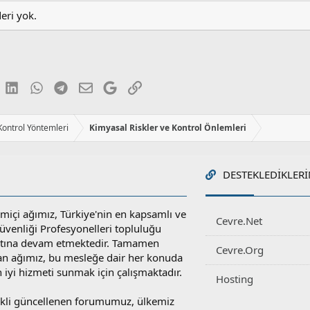
deri yok.
luesky
LinkedIn
WhatsApp
Telegram
E-posta
Google
Link
 Kontrol Yöntemleri
Kimyasal Riskler ve Kontrol Önlemleri
DESTEKLEDIKLERI
miçi ağımız, Türkiye'nin en kapsamlı ve
Cevre.Net
 Güvenliği Profesyonelleri topluluğu
atına devam etmektedir. Tamamen
Cevre.Org
an ağımız, bu mesleğe dair her konuda
en iyi hizmeti sunmak için çalışmaktadır.
Hosting
rekli güncellenen forumumuz, ülkemiz