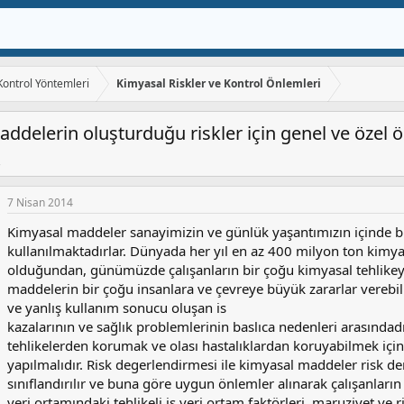
 Kontrol Yöntemleri
Kimyasal Riskler ve Kontrol Önlemleri
addelerin oluşturduğu riskler için genel ve özel
7 Nisan 2014
Kimyasal maddeler sanayimizin ve günlük yaşantımızın içinde bir 
kullanılmaktadırlar. Dünyada her yıl en az 400 milyon ton kimy
olduğundan, günümüzde çalışanların bir çoğu kimyasal tehlikey
maddelerin bir çoğu insanlara ve çevreye büyük zararlar verebil
ve yanlış kullanım sonucu oluşan is
kazalarının ve sağlık problemlerinin baslıca nedenleri arasında
tehlikelerden korumak ve olası hastalıklardan koruyabilmek için 
yapılmalıdır. Risk degerlendirmesi ile kimyasal maddeler risk de
sınıflandırılır ve buna göre uygun önlemler alınarak çalışanların
yeri ortamındaki tehlikeli iş yeri ortam faktörleri, maruziyet ve 