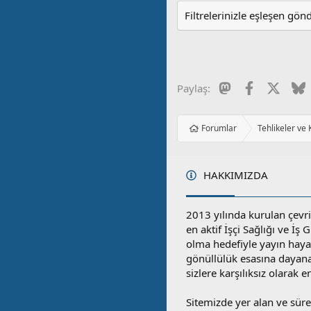
Filtrelerinizle eşleşen gön
Mastodon
Facebook
X
B
Paylaş:
Forumlar
Tehlikeler ve
HAKKIMIZDA
2013 yılında kurulan çevri
en aktif İşçi Sağlığı ve İş
olma hedefiyle yayın hay
gönüllülük esasına dayan
sizlere karşılıksız olarak 
Sitemizde yer alan ve sü