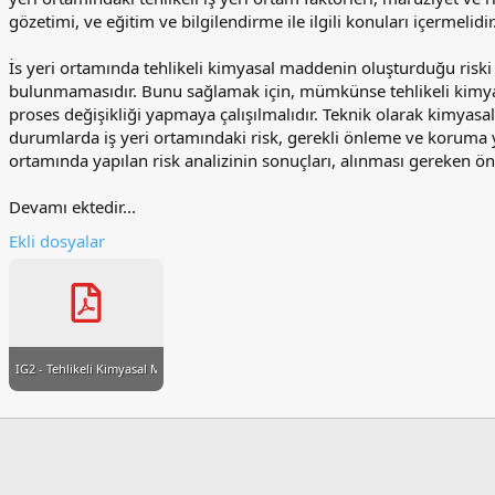
gözetimi, ve eğitim ve bilgilendirme ile ilgili konuları içermelidir
İs yeri ortamında tehlikeli kimyasal maddenin oluşturduğu risk
bulunmamasıdır. Bunu sağlamak için, mümkünse tehlikeli kimya
proses değişikliği yapmaya çalışılmalıdır. Teknik olarak kim
durumlarda iş yeri ortamındaki risk, gerekli önleme ve koruma yön
ortamında yapılan risk analizinin sonuçları, alınması gereken önlem
Devamı ektedir...
Ekli dosyalar
IG2 - Tehlikeli Kimyasal Maddelerin Oluşturduğu Riskler İçin Genel ve Özel Önleme