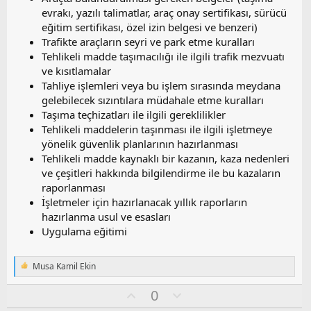
evrakı, yazılı talimatlar, araç onay sertifikası, sürücü
eğitim sertifikası, özel izin belgesi ve benzeri)
Trafikte araçların seyri ve park etme kuralları
Tehlikeli madde taşımacılığı ile ilgili trafik mezvuatı
ve kısıtlamalar
Tahliye işlemleri veya bu işlem sırasında meydana
gelebilecek sızıntılara müdahale etme kuralları
Taşıma teçhizatları ile ilgili gereklilikler
Tehlikeli maddelerin taşınması ile ilgili işletmeye
yönelik güvenlik planlarının hazırlanması
Tehlikeli madde kaynaklı bir kazanın, kaza nedenleri
ve çeşitleri hakkında bilgilendirme ile bu kazaların
raporlanması
İşletmeler için hazırlanacak yıllık raporların
hazırlanma usul ve esasları
Uygulama eğitimi
Musa Kamil Ekin
T
e
O
O
0
p
k
y
l