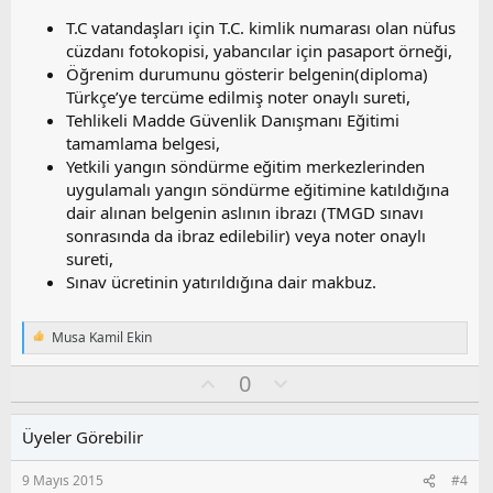
T.C vatandaşları için T.C. kimlik numarası olan nüfus
cüzdanı fotokopisi, yabancılar için pasaport örneği,
Öğrenim durumunu gösterir belgenin(diploma)
Türkçe’ye tercüme edilmiş noter onaylı sureti,
Tehlikeli Madde Güvenlik Danışmanı Eğitimi
tamamlama belgesi,
Yetkili yangın söndürme eğitim merkezlerinden
uygulamalı yangın söndürme eğitimine katıldığına
dair alınan belgenin aslının ibrazı (TMGD sınavı
sonrasında da ibraz edilebilir) veya noter onaylı
sureti,
Sınav ücretinin yatırıldığına dair makbuz.
Musa Kamil Ekin
T
e
O
O
0
p
k
y
l
i
l
u
l
Üyeler Görebilir
a
m
e
s
r
9 Mayıs 2015
#4
:
u