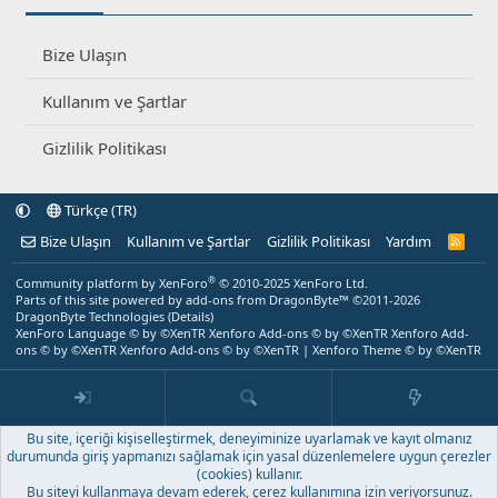
Bize Ulaşın
Kullanım ve Şartlar
Gizlilik Politikası
Türkçe (TR)
Bize Ulaşın
Kullanım ve Şartlar
Gizlilik Politikası
Yardım
R
S
S
®
Community platform by XenForo
© 2010-2025 XenForo Ltd.
Parts of this site powered by
add-ons from DragonByte™
©2011-2026
DragonByte Technologies
(
Details
)
XenForo Language © by ©XenTR
Xenforo Add-ons
© by ©XenTR
Xenforo Add-
ons
© by ©XenTR
Xenforo Add-ons
© by ©XenTR
|
Xenforo Theme
© by ©XenTR
Bu site, içeriği kişiselleştirmek, deneyiminize uyarlamak ve kayıt olmanız
durumunda giriş yapmanızı sağlamak için yasal düzenlemelere uygun çerezler
(cookies) kullanır.
Bu siteyi kullanmaya devam ederek, çerez kullanımına izin veriyorsunuz.