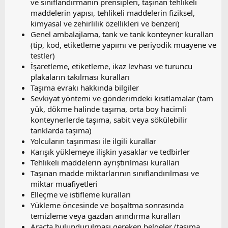
ve sınıflandırmanın prensipleri, taşınan tehlikeli
maddelerin yapısı, tehlikeli maddelerin fiziksel,
kimyasal ve zehirlilik özellikleri ve benzeri)
Genel ambalajlama, tank ve tank konteyner kuralları
(tip, kod, etiketleme yapımı ve periyodik muayene ve
testler)
İşaretleme, etiketleme, ikaz levhası ve turuncu
plakaların takılması kuralları
Taşıma evrakı hakkında bilgiler
Sevkiyat yöntemi ve gönderimdeki kısıtlamalar (tam
yük, dökme halinde taşıma, orta boy hacimli
konteynerlerde taşıma, sabit veya sökülebilir
tanklarda taşıma)
Yolcuların taşınması ile ilgili kurallar
Karışık yüklemeye ilişkin yasaklar ve tedbirler
Tehlikeli maddelerin ayrıştırılması kuralları
Taşınan madde miktarlarının sınıflandırılması ve
miktar muafiyetleri
Elleçme ve istifleme kuralları
Yükleme öncesinde ve boşaltma sonrasında
temizleme veya gazdan arındırma kuralları
Araçta bulundurulması gereken belgeler (taşıma