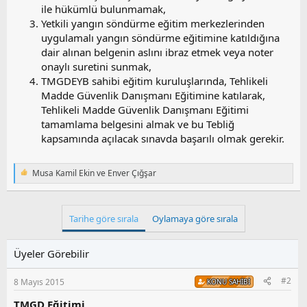
ile hükümlü bulunmamak,
Yetkili yangın söndürme eğitim merkezlerinden
uygulamalı yangın söndürme eğitimine katıldığına
dair alınan belgenin aslını ibraz etmek veya noter
onaylı suretini sunmak,
TMGDEYB sahibi eğitim kuruluşlarında, Tehlikeli
Madde Güvenlik Danışmanı Eğitimine katılarak,
Tehlikeli Madde Güvenlik Danışmanı Eğitimi
tamamlama belgesini almak ve bu Tebliğ
kapsamında açılacak sınavda başarılı olmak gerekir.
Musa Kamil Ekin
ve
Enver Çığşar
T
e
p
k
Tarihe göre sırala
Oylamaya göre sırala
i
l
e
Üyeler Görebilir
r
:
#2
8 Mayıs 2015
KONU SAHIBI
TMGD Eğitimi