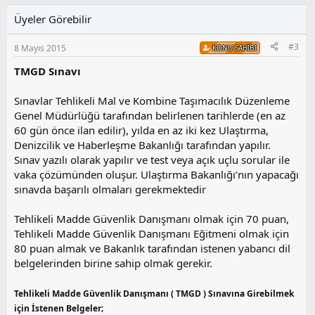
i
l
u
l
Üyeler Görebilir
a
m
e
s
r
#3
8 Mayıs 2015
KONU SAHIBI
:
u
z
TMGD Sınavı
o
y
Sınavlar Tehlikeli Mal ve Kombine Taşımacılık Düzenleme
l
Genel Müdürlüğü tarafından belirlenen tarihlerde (en az
a
60 gün önce ilan edilir), yılda en az iki kez Ulaştırma,
Denizcilik ve Haberleşme Bakanlığı tarafından yapılır.
Sınav yazılı olarak yapılır ve test veya açık uçlu sorular ile
vaka çözümünden oluşur. Ulaştırma Bakanlığı’nın yapacağı
sınavda başarılı olmaları gerekmektedir
Tehlikeli Madde Güvenlik Danışmanı olmak için 70 puan,
Tehlikeli Madde Güvenlik Danışmanı Eğitmeni olmak için
80 puan almak ve Bakanlık tarafından istenen yabancı dil
belgelerinden birine sahip olmak gerekir.
Tehlikeli Madde Güvenlik Danışmanı ( TMGD ) Sınavına Girebilmek
için İstenen Belgeler;