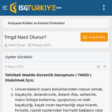
Kimyasal Riskler ve Kontrol Önlemleri
Tmgd Nasıl Olunur?
Sosyal Akış
K
B
Fatih Özcan
8 Mayıs 2015
o
a
n
ş
Üyeler Görebilir
u
l
y
a
8 Mayıs 2015
#1
u
n
b
g
Tehlikeli Madde Güvenlik Danışmanı ( TMGD )
a
ı
Olabilmek İçin;
ş
ç
l
t
Üniversitelerin lisans bölümlerinden mezun olmak,
a
a
Kaçakçılık, dolandırıcılık, dolanlı iflas, sahtecilik,
t
r
a
i
inancı kötüye kullanma, uyuşturucu ve silah
n
h
kaçakçılığı, kaçak insan taşımacılığı veya ticareti,
i
hırsızlık, rüşvet suçlarından hürriyeti bağlayıcı ceza