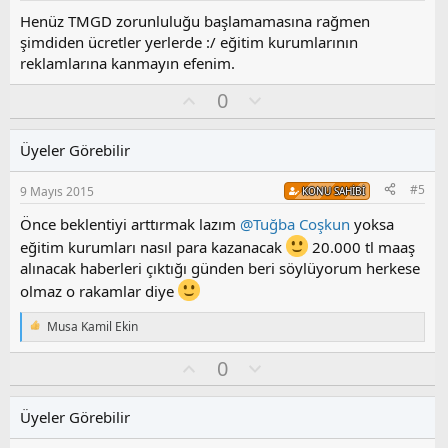
z
Henüz TMGD zorunluluğu başlamamasına rağmen
o
şimdiden ücretler yerlerde :/ eğitim kurumlarının
y
reklamlarına kanmayın efenim.
l
a
O
O
0
y
l
l
u
Üyeler Görebilir
a
m
s
#5
9 Mayıs 2015
KONU SAHIBI
u
z
Önce beklentiyi arttırmak lazım
@Tuğba Coşkun
yoksa
o
eğitim kurumları nasıl para kazanacak
20.000 tl maaş
y
alınacak haberleri çıktığı günden beri söylüyorum herkese
l
olmaz o rakamlar diye
a
Musa Kamil Ekin
T
e
O
O
0
p
k
y
l
i
l
u
l
Üyeler Görebilir
a
m
e
s
r