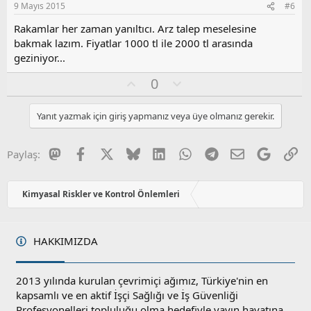
9 Mayıs 2015
#6
:
u
z
Rakamlar her zaman yanıltıcı. Arz talep meselesine
o
bakmak lazım. Fiyatlar 1000 tl ile 2000 tl arasında
y
geziniyor...
l
a
O
O
0
y
l
l
u
Yanıt yazmak için giriş yapmanız veya üye olmanız gerekir.
a
m
s
u
Mastodon
Facebook
X
Bluesky
LinkedIn
WhatsApp
Telegram
E-posta
Google
Li
Paylaş:
z
o
y
Kimyasal Riskler ve Kontrol Önlemleri
l
a
HAKKIMIZDA
2013 yılında kurulan çevrimiçi ağımız, Türkiye'nin en
kapsamlı ve en aktif İşçi Sağlığı ve İş Güvenliği
Profesyonelleri topluluğu olma hedefiyle yayın hayatına