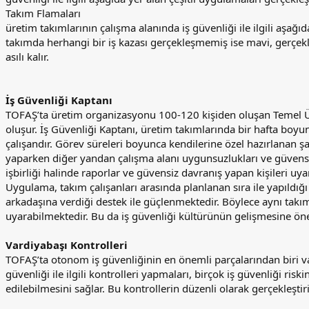
Takım Flamaları
üretim takımlarının çalışma alanında iş güvenliği ile ilgili aşağı
takımda herhangi bir iş kazası gerçekleşmemiş ise mavi, gerçekl
asılı kalır.
İş Güvenliği Kaptanı
TOFAŞ’ta üretim organizasyonu 100-120 kişiden oluşan Temel Ü
oluşur. İş Güvenliği Kaptanı, üretim takımlarında bir hafta boy
çalışandır. Görev süreleri boyunca kendilerine özel hazırlanan şap
yaparken diğer yandan çalışma alanı uygunsuzlukları ve güvensiz 
işbirliği halinde raporlar ve güvensiz davranış yapan kişileri uyar
Uygulama, takım çalışanları arasında planlanan sıra ile yapıldığ
arkadaşına verdiği destek ile güçlenmektedir. Böylece aynı takımı
uyarabilmektedir. Bu da iş güvenliği kültürünün gelişmesine öne
Vardiyabaşı Kontrolleri
TOFAŞ’ta otonom iş güvenliğinin en önemli parçalarından biri var
güvenliği ile ilgili kontrolleri yapmaları, birçok iş güvenliği ri
edilebilmesini sağlar. Bu kontrollerin düzenli olarak gerçekleşti