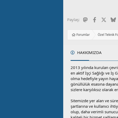
Mastodon
Facebook
X
B
Paylaş:
Forumlar
Özel Teknik F
HAKKIMIZDA
2013 yılında kurulan çevri
en aktif İşçi Sağlığı ve İş
olma hedefiyle yayın hay
gönüllülük esasına dayan
sizlere karşılıksız olarak 
Sitemizde yer alan ve sü
şartlarına ve kullanıcı ihti
olup, daha verimli sunucula
kaliteli bir hizmet sağlama