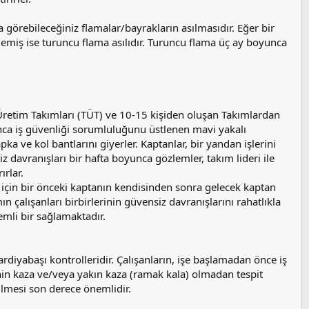
da görebileceğiniz flamalar/bayrakların asılmasıdır. Eğer bir
emiş ise turuncu flama asılıdır. Turuncu flama üç ay boyunca
retim Takımları (TÜT) ve 10-15 kişiden oluşan Takımlardan
unca iş güvenliği sorumluluğunu üstlenen mavi yakalı
ka ve kol bantlarını giyerler. Kaptanlar, bir yandan işlerini
davranışları bir hafta boyunca gözlemler, takım lideri ile
ırlar.
ı için bir önceki kaptanın kendisinden sonra gelecek kaptan
n çalışanları birbirlerinin güvensiz davranışlarını rahatlıkla
mli bir sağlamaktadır.
diyabaşı kontrolleridir. Çalışanların, işe başlamadan önce iş
skinin kaza ve/veya yakın kaza (ramak kala) olmadan tespit
rilmesi son derece önemlidir.