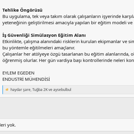
Tehlike Öngörüsü
Bu uygulama, tek veya takım olarak çalışanların işyerinde karşıl
yeteneğinin geliştirilmesi amacıyla yapılan bir eğitim modeli ve 
İş Güvenliği Simülasyon Eğitim Alanı
Etkinlikte, çalışma alanındaki risklerin kurulan ekipmanlar ve si
bu yöntemle eğitilmeleri amaçlanır.
Çalışanlar her atölyeye özgü tasarlanan bu eğitim alanlarında, ol
öğrenmiş olurlar. Her gün vardiya başı kontrollerinde neleri kont
EYLEM EGEDEN
ENDUSTRİ MÜHENDİSİ
haydar şare
,
Tuğba 2K
ve
aysebulbul
T
e
p
k
i
l
e
deri yok.
r
: