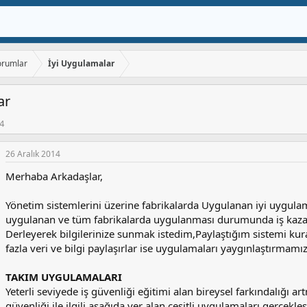
orumlar
İyi Uygulamalar
ar
14
26 Aralık 2014
Merhaba Arkadaşlar,
Yönetim sistemlerini üzerine fabrikalarda Uygulanan iyi uygula
uygulanan ve tüm fabrikalarda uygulanması durumunda iş kazal
Derleyerek bilgilerinize sunmak istedim,Paylaştığım sistemi k
fazla veri ve bilgi paylaşırlar ise uygulamaları yaygınlaştırmam
TAKIM UYGULAMALARI
Yeterli seviyede iş güvenliği eğitimi alan bireysel farkındalığı art
güvenliği ile ilgili aşağıda yer alan çeşitli uygulamaları gerçekleşt