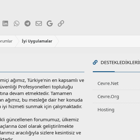
luesky
LinkedIn
WhatsApp
Telegram
E-posta
Google
Link
orumlar
İyi Uygulamalar
DESTEKLEDIKLERI
miçi ağımız, Türkiye'nin en kapsamlı ve
Cevre.Net
 Güvenliği Profesyonelleri topluluğu
atına devam etmektedir. Tamamen
Cevre.Org
an ağımız, bu mesleğe dair her konuda
en iyi hizmeti sunmak için çalışmaktadır.
Hosting
rekli güncellenen forumumuz, ülkemiz
yaçlarına özel olarak geliştirilmekte
rımız aracılığıyla sizlere kesintisiz ve
ktadır.