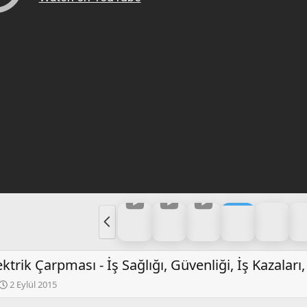
Ö
n
c
e
ktrik Çarpması - İş Sağlığı, Güvenliği, İş Kazaları
k
i
2 Eylül 2015