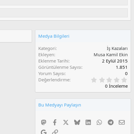
Medya Bilgileri
Kategori
İş Kazaları
Ekleyen
Musa Kamil Ekin
Eklenme Tarihi
2 Eylül 2015
Görüntülenme Sayısı
1.851
Yorum Sayısı
0
0
Değerlendirme
,
0 İnceleme
0
0
O
Bu Medyayı Paylaşın
y
l
a
Mastodon
Facebook
X
Bluesky
LinkedIn
WhatsApp
Telegram
E-po
m
a
Google
Link