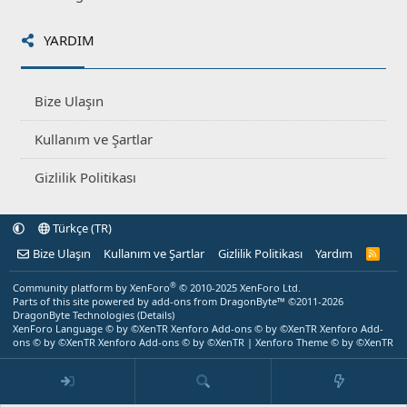
YARDIM
Bize Ulaşın
Kullanım ve Şartlar
Gizlilik Politikası
Türkçe (TR)
Bize Ulaşın
Kullanım ve Şartlar
Gizlilik Politikası
Yardım
R
S
S
®
Community platform by XenForo
© 2010-2025 XenForo Ltd.
Parts of this site powered by
add-ons from DragonByte™
©2011-2026
DragonByte Technologies
(
Details
)
XenForo Language © by ©XenTR
Xenforo Add-ons
© by ©XenTR
Xenforo Add-
ons
© by ©XenTR
Xenforo Add-ons
© by ©XenTR
|
Xenforo Theme
© by ©XenTR