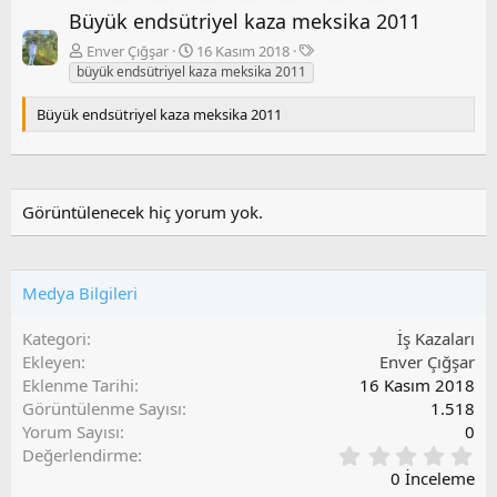
Büyük endsütriyel kaza meksika 2011
e
r
k
a
E
Enver Çığşar
16 Kasım 2018
i
k
t
büyük endsütriyel kaza meksika 2011
i
i
k
Büyük endsütriyel kaza meksika 2011
e
t
l
e
r
Görüntülenecek hiç yorum yok.
Medya Bilgileri
Kategori
İş Kazaları
Ekleyen
Enver Çığşar
Eklenme Tarihi
16 Kasım 2018
Görüntülenme Sayısı
1.518
Yorum Sayısı
0
0
Değerlendirme
,
0 İnceleme
0