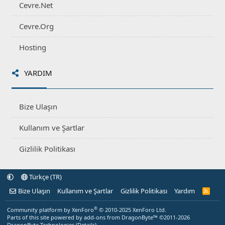
Cevre.Net
Cevre.Org
Hosting
YARDIM
Bize Ulaşın
Kullanım ve Şartlar
Gizlilik Politikası
Türkçe (TR)
Bize Ulaşın
Kullanım ve Şartlar
Gizlilik Politikası
Yardım
R
S
S
®
Community platform by XenForo
© 2010-2025 XenForo Ltd.
Parts of this site powered by
add-ons from DragonByte™
©2011-2026
DragonByte Technologies
(
Details
)