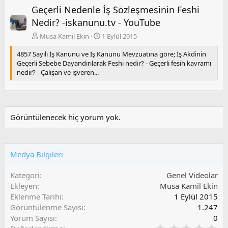
Geçerli Nedenle İş Sözleşmesinin Feshi
e
r
k
a
Nedir? -iskanunu.tv - YouTube
i
k
Musa Kamil Ekin
1 Eylül 2015
i
4857 Sayılı İş Kanunu ve İş Kanunu Mevzuatına göre; İş Akdinin
Geçerli Sebebe Dayandırılarak Feshi nedir? - Geçerli fesih kavramı
nedir? - Çalışan ve işveren...
Görüntülenecek hiç yorum yok.
Medya Bilgileri
Kategori
Genel Videolar
Ekleyen
Musa Kamil Ekin
Eklenme Tarihi
1 Eylül 2015
Görüntülenme Sayısı
1.247
Yorum Sayısı
0