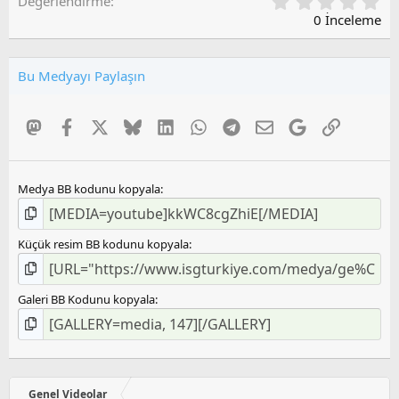
0
Değerlendirme
,
0 İnceleme
0
0
O
Bu Medyayı Paylaşın
y
l
a
Mastodon
Facebook
X
Bluesky
LinkedIn
WhatsApp
Telegram
E-posta
Google
Link
m
a
Medya BB kodunu kopyala
Küçük resim BB kodunu kopyala
Galeri BB Kodunu kopyala
Genel Videolar