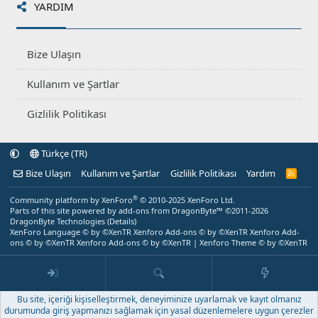
YARDIM
Bize Ulaşın
Kullanım ve Şartlar
Gizlilik Politikası
Türkçe (TR)
Bize Ulaşın
Kullanım ve Şartlar
Gizlilik Politikası
Yardım
R
S
S
®
Community platform by XenForo
© 2010-2025 XenForo Ltd.
Parts of this site powered by
add-ons from DragonByte™
©2011-2026
DragonByte Technologies
(
Details
)
XenForo Language © by ©XenTR
Xenforo Add-ons
© by ©XenTR
Xenforo Add-
ons
© by ©XenTR
Xenforo Add-ons
© by ©XenTR
|
Xenforo Theme
© by ©XenTR
Bu site, içeriği kişiselleştirmek, deneyiminize uyarlamak ve kayıt olmanız
durumunda giriş yapmanızı sağlamak için yasal düzenlemelere uygun çerezler