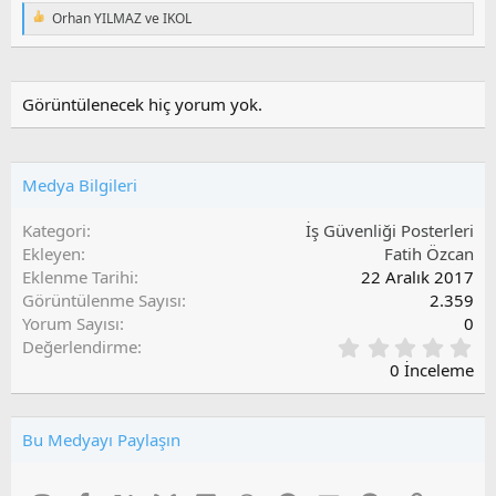
i
Orhan YILMAZ
ve
IKOL
T
e
p
k
i
Görüntülenecek hiç yorum yok.
l
e
r
:
Medya Bilgileri
Kategori
İş Güvenliği Posterleri
Ekleyen
Fatih Özcan
Eklenme Tarihi
22 Aralık 2017
Görüntülenme Sayısı
2.359
Yorum Sayısı
0
0
Değerlendirme
,
0 İnceleme
0
0
O
Bu Medyayı Paylaşın
y
l
a