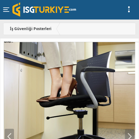
İş Güvenliği Posterleri
Ö
S
n
o