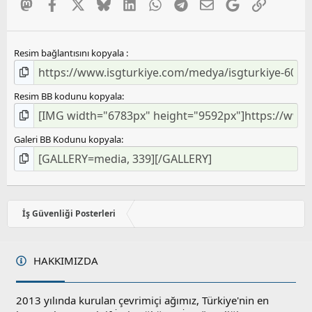
Mastodon
Facebook
X
Bluesky
LinkedIn
WhatsApp
Telegram
E-posta
Google
Link
m
a
Resim bağlantısını kopyala
Resim BB kodunu kopyala
Galeri BB Kodunu kopyala
İş Güvenliği Posterleri
HAKKIMIZDA
2013 yılında kurulan çevrimiçi ağımız, Türkiye'nin en